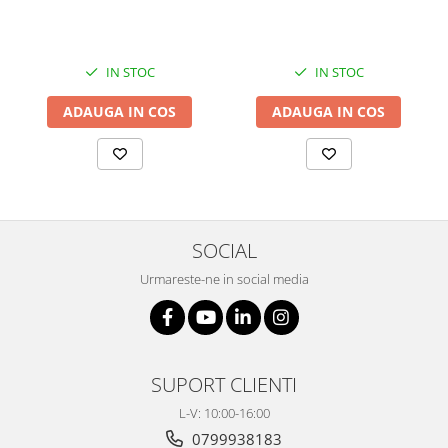
Masa microscop
Obiective microscoape
Oculare microscop
IN STOC
IN STOC
Standuri Stereomicroscoape
ADAUGA IN COS
ADAUGA IN COS
Unitate contrast de faza
Unitate fluorescenta
Unitate polarizare
Standard calibrare
Scala aditionala refractometru
SOCIAL
Urmareste-ne in social media
SUPORT CLIENTI
L-V: 10:00-16:00
0799938183