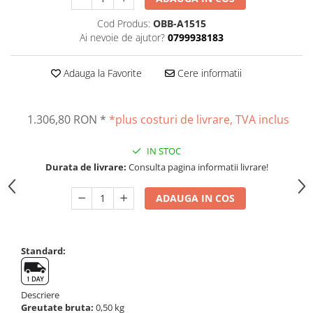
Altele
Masurarea intensitatii sunetului
Cod Produs:
OBB-A1515
Cabluri
Termometre cu infrarosu
Ai nevoie de ajutor?
0799938183
Cap pivotant
Standuri testare forta
Carlige
Standuri testare manuala
Adauga la Favorite
Cere informatii
Cleme
Standuri testare motorizata
Convertor Analog-Digital
1.306,80 RON
*
*plus costuri de livrare, TVA inclus
Cutie de jonctiune
Inele suport
IN STOC
Maner
Durata de livrare:
Consulta pagina informatii livrare!
Picioare ajustabile
Piese pentru compresiune
ADAUGA IN COS
Piulite zimtate si hexagonale
Placa de montaj
Placi etalon
Standard:
Senzori
Set pentru compresiune
Descriere
Set suruburi otel
Greutate bruta:
0,50 kg