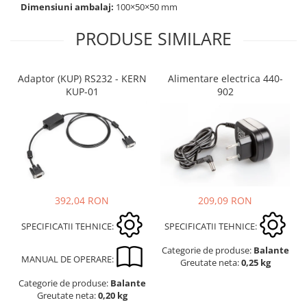
Dimensiuni ambalaj:
100×50×50 mm
Suporti
Varf de impact
PRODUSE SIMILARE
Instrumente optice
Adaptoare
Adaptor (KUP) RS232 - KERN
Alimentare electrica 440-
Adaptor camera microscop
KUP-01
902
Altele
Cap microscop
Carcase si genti
Cleme
Condensator microscop
Filtru Lambda
209,09 RON
392,04 RON
Filtru microscop
Filtru Quartz wedge
SPECIFICATII TEHNICE:
SPECIFICATII TEHNICE:
Huse de protectie
Categorie de produse:
Balante
MANUAL DE OPERARE:
Iluminare microscop
Greutate neta:
0,25 kg
Kit camp intunecat
Categorie de produse:
Balante
Greutate neta:
0,20 kg
Lichid calibrare