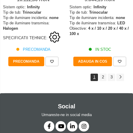
Sistem optic:
Infinity
Sistem optic:
Infinity
Tip de tub:
Trinocular
Tip de tub:
Trinocular
Tip de iluminare incidenta:
none
Tip de iluminare incidenta:
none
Tip de iluminare transmisa:
Tip de iluminare transmisa:
LED
Halogen
Obiective:
4 x / 10 x / 20 x / 40 x /
100 x
SPECIFICATII TEHNICE:
PRECOMANDA
IN STOC
PRECOMANDA
ADAUGA IN COS
1
2
3
Social
Urmareste-ne in social media