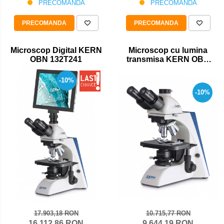
PRECOMANDA
PRECOMANDA
PRECOMANDA
PRECOMANDA
Microscop Digital KERN
Microscop cu lumina
OBN 132T241
transmisa KERN OBN
135
-10%
-10%
17.903,18 RON
10.715,77 RON
16.112,86 RON
9.644,19 RON