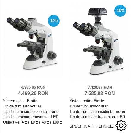
134
-10%
-10%
4.965,85 RON
8.428,87 RON
4.469,26 RON
7.585,98 RON
Sistem optic:
Finite
Sistem optic:
Finite
Tip de tub:
Trinocular
Tip de tub:
Trinocular
Tip de iluminare incidenta:
none
Tip de iluminare incidenta:
none
Tip de iluminare transmisa:
LED
Tip de iluminare transmisa:
LED
Obiective:
4 x / 10 x / 40 x / 100 x
SPECIFICATII TEHNICE: