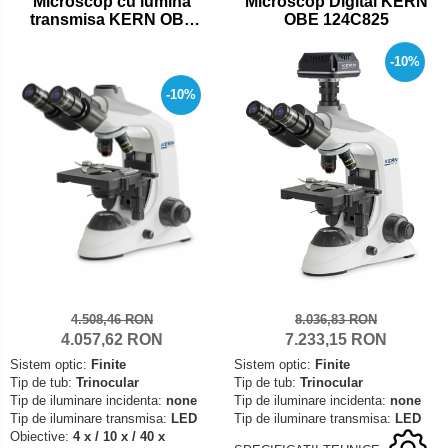
Microscop cu lumina
Microscop Digital KERN
Mediul si siguranta muncii
Instrumente de masurare
Bare suport (Newtoniene)
transmisa KERN OBE
OBE 124C825
Masurarea intensitatii luminoase
Adaptoare
124
Masurarea intensitatii sunetului
Altele
-10%
Termometre cu infrarosu
Cabluri
-10%
Cap pivotant
Standuri testare forta
Carlige
Standuri testare manuala
Cleme
Standuri testare motorizata
Convertor Analog-Digital
Cutie de jonctiune
Inele suport
Maner
Picioare ajustabile
4.508,46 RON
8.036,83 RON
Piese pentru compresiune
4.057,62 RON
7.233,15 RON
Piulite zimtate si hexagonale
Sistem optic:
Finite
Sistem optic:
Finite
Tip de tub:
Trinocular
Tip de tub:
Trinocular
Placa de montaj
Tip de iluminare incidenta:
none
Tip de iluminare incidenta:
none
Placi etalon
Tip de iluminare transmisa:
LED
Tip de iluminare transmisa:
LED
Obiective:
4 x / 10 x / 40 x
Senzori