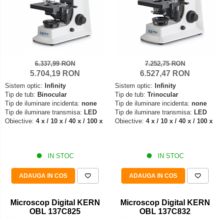
7.252,75 RON
6.337,99 RON
6.527,47 RON
5.704,19 RON
Sistem optic:
Infinity
Sistem optic:
Infinity
Tip de tub:
Trinocular
Tip de tub:
Binocular
Tip de iluminare incidenta:
none
Tip de iluminare incidenta:
none
Tip de iluminare transmisa:
LED
Tip de iluminare transmisa:
LED
Obiective:
4 x / 10 x / 40 x / 100 x
Obiective:
4 x / 10 x / 40 x / 100 x
IN STOC
IN STOC
ADAUGA IN COS
ADAUGA IN COS
Microscop Digital KERN
Microscop Digital KERN
OBL 137C825
OBL 137C832