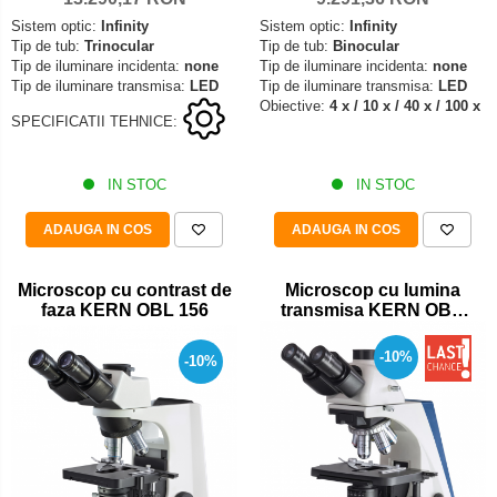
Sistem optic:
Infinity
Sistem optic:
Infinity
Tip de tub:
Binocular
Tip de tub:
Trinocular
Tip de iluminare incidenta:
none
Tip de iluminare incidenta:
none
Tip de iluminare transmisa:
LED
Tip de iluminare transmisa:
LED
Obiective:
4 x / 10 x / 40 x / 100 x
SPECIFICATII TEHNICE:
IN STOC
IN STOC
ADAUGA IN COS
ADAUGA IN COS
Microscop cu contrast de
Microscop cu lumina
faza KERN OBL 156
transmisa KERN OBN
132
-10%
-10%