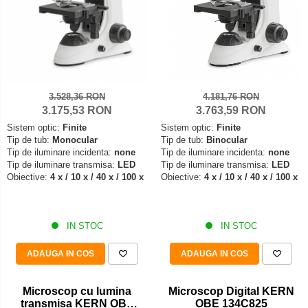
3.528,36 RON
4.181,76 RON
3.175,53 RON
3.763,59 RON
Sistem optic:
Finite
Sistem optic:
Finite
Tip de tub:
Monocular
Tip de tub:
Binocular
Tip de iluminare incidenta:
none
Tip de iluminare incidenta:
none
Tip de iluminare transmisa:
LED
Tip de iluminare transmisa:
LED
Obiective:
4 x / 10 x / 40 x / 100 x
Obiective:
4 x / 10 x / 40 x / 100 x
IN STOC
IN STOC
ADAUGA IN COS
ADAUGA IN COS
Microscop cu lumina
Microscop Digital KERN
transmisa KERN OBE
OBE 134C825