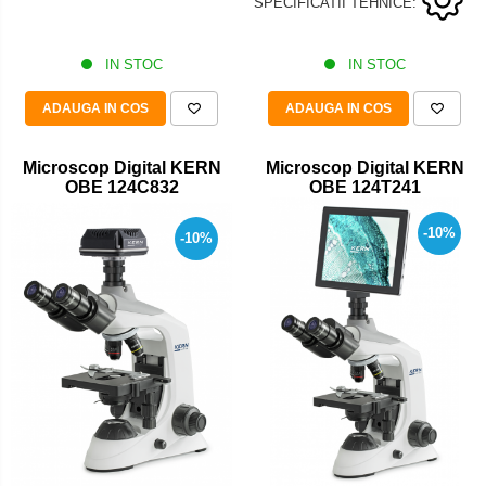
SPECIFICATII TEHNICE:
Set pentru compresiune
Set suruburi otel
IN STOC
IN STOC
Suporti
Varf de impact
ADAUGA IN COS
ADAUGA IN COS
Instrumente optice
Microscop Digital KERN
Microscop Digital KERN
Adaptoare
OBE 124C832
OBE 124T241
Adaptor camera microscop
-10%
Altele
-10%
Cap microscop
Carcase si genti
Cleme
Condensator microscop
Filtru Lambda
Filtru microscop
Filtru Quartz wedge
Huse de protectie