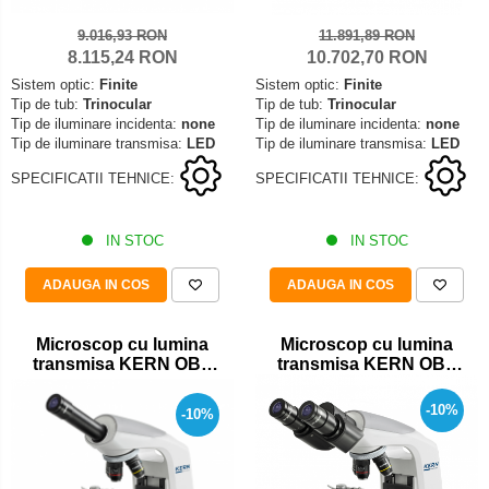
Iluminare microscop
9.016,93 RON
11.891,89 RON
Kit camp intunecat
8.115,24 RON
10.702,70 RON
Lichid calibrare
Sistem optic:
Finite
Sistem optic:
Finite
Masa microscop
Tip de tub:
Trinocular
Tip de tub:
Trinocular
Tip de iluminare incidenta:
none
Tip de iluminare incidenta:
none
Obiective microscoape
Tip de iluminare transmisa:
LED
Tip de iluminare transmisa:
LED
Oculare microscop
SPECIFICATII TEHNICE:
SPECIFICATII TEHNICE:
Standuri Stereomicroscoape
Unitate contrast de faza
IN STOC
IN STOC
Unitate fluorescenta
Unitate polarizare
ADAUGA IN COS
ADAUGA IN COS
Standard calibrare
Scala aditionala refractometru
Microscop cu lumina
Microscop cu lumina
transmisa KERN OBE
transmisa KERN OBE
131
132
-10%
-10%