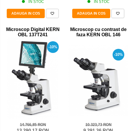
IN STOC
IN STOC
ADAUGA IN COS
ADAUGA IN COS
Microscop Digital KERN
Microscop cu contrast de
OBL 137T241
faza KERN OBL 146
-10%
-10%
10.323,73 RON
14.766,85 RON
9.291,36 RON
13.290,17 RON