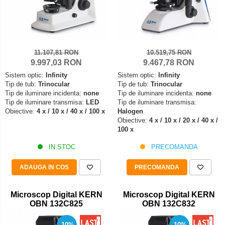
11.107,81 RON
10.519,75 RON
9.997,03 RON
9.467,78 RON
Sistem optic:
Infinity
Sistem optic:
Infinity
Tip de tub:
Trinocular
Tip de tub:
Trinocular
Tip de iluminare incidenta:
none
Tip de iluminare incidenta:
none
Tip de iluminare transmisa:
LED
Tip de iluminare transmisa:
Obiective:
4 x / 10 x / 40 x / 100 x
Halogen
Obiective:
4 x / 10 x / 20 x / 40 x /
100 x
IN STOC
PRECOMANDA
ADAUGA IN COS
PRECOMANDA
Microscop Digital KERN
Microscop Digital KERN
OBN 132C825
OBN 132C832
-10%
-10%