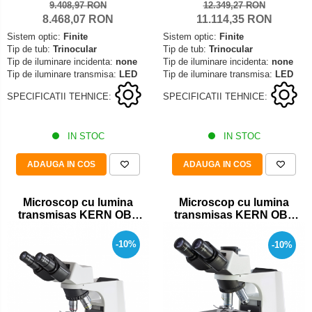
9.408,97 RON
12.349,27 RON
8.468,07 RON
11.114,35 RON
Sistem optic:
Finite
Sistem optic:
Finite
Tip de tub:
Trinocular
Tip de tub:
Trinocular
Tip de iluminare incidenta:
none
Tip de iluminare incidenta:
none
Tip de iluminare transmisa:
LED
Tip de iluminare transmisa:
LED
SPECIFICATII TEHNICE:
SPECIFICATII TEHNICE:
IN STOC
IN STOC
ADAUGA IN COS
ADAUGA IN COS
Microscop cu lumina
Microscop cu lumina
transmisas KERN OBL
transmisas KERN OBL
127
137
-10%
-10%