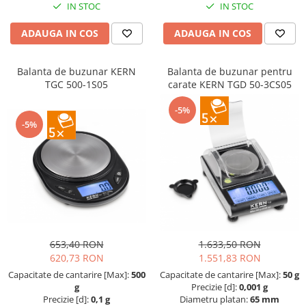
IN STOC
IN STOC
Masa microscop
Obiective microscoape
ADAUGA IN COS
ADAUGA IN COS
Oculare microscop
Standuri Stereomicroscoape
Balanta de buzunar KERN
Balanta de buzunar pentru
Unitate contrast de faza
TGC 500-1S05
carate KERN TGD 50-3CS05
Unitate fluorescenta
-5%
Unitate polarizare
-5%
Standard calibrare
Scala aditionala refractometru
653,40 RON
1.633,50 RON
620,73 RON
1.551,83 RON
Capacitate de cantarire [Max]:
500
Capacitate de cantarire [Max]:
50 g
g
Precizie [d]:
0,001 g
Precizie [d]:
0,1 g
Diametru platan:
65 mm