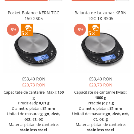
Suporti
Varf de impact
Pocket Balance KERN TGC
Balanta de buzunar KERN
150-2S05
TGC 1K-3S05
Instrumente optice
Adaptoare
-5%
-5%
Adaptor camera microscop
Altele
Cap microscop
Carcase si genti
Cleme
Condensator microscop
653,40 RON
653,40 RON
Filtru Lambda
620,73 RON
620,73 RON
Filtru microscop
Capacitate de cantarire [Max]:
150
Capacitate de cantarire [Max]:
g
1000 g
Filtru Quartz wedge
Precizie [d]:
0,01 g
Precizie [d]:
1 g
Huse de protectie
Diametru platan:
81 mm
Diametru platan:
81 mm
Unitati de masura:
g, gn, dwt,
Unitati de masura:
gn, dwt, ozt,
Iluminare microscop
ozt, ct, oz
ct, oz, g
Kit camp intunecat
Material platan de cantarire:
Material platan de cantarire:
Lichid calibrare
stainless steel
stainless steel