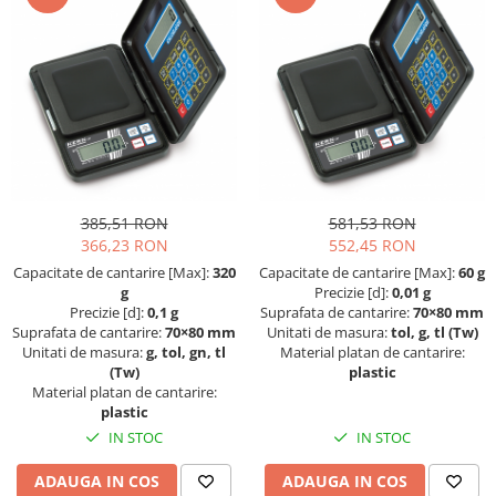
Altele
Masurarea intensitatii sunetului
Cabluri
Termometre cu infrarosu
Cap pivotant
Standuri testare forta
Carlige
Standuri testare manuala
Cleme
Standuri testare motorizata
Convertor Analog-Digital
Cutie de jonctiune
Inele suport
385,51 RON
581,53 RON
366,23 RON
552,45 RON
Maner
Capacitate de cantarire [Max]:
320
Capacitate de cantarire [Max]:
60 g
Picioare ajustabile
g
Precizie [d]:
0,01 g
Piese pentru compresiune
Precizie [d]:
0,1 g
Suprafata de cantarire:
70×80 mm
Suprafata de cantarire:
70×80 mm
Unitati de masura:
tol, g, tl (Tw)
Piulite zimtate si hexagonale
Unitati de masura:
g, tol, gn, tl
Material platan de cantarire:
Placa de montaj
(Tw)
plastic
Material platan de cantarire:
Placi etalon
plastic
Senzori
IN STOC
IN STOC
Set pentru compresiune
Set suruburi otel
ADAUGA IN COS
ADAUGA IN COS