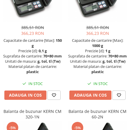
Masurare forta
Dispozitive display
OIML F1
Bacuri cu surub
Elemente de protectie
OIML F2
Masurarea fortei - Digital
Imprimante
OIML M1
385,51 RON
385,51 RON
Masurarea mecanica a fortei
Ionizatoare
OIML M2
366,23 RON
366,23 RON
Testere pietre funerare
Kit pentru determinarea densitatii
OIML M3
Capacitate de cantarire [Max]:
150
Capacitate de cantarire [Max]:
Masurare cuplu
Masa de cantarire
Greutati individuale
g
1000 g
Modul de interfatare
Precizie [d]:
0,1 g
Precizie [d]:
1 g
Masurare cuplu pentru capace cu
OIML E1
Suprafata de cantarire:
70×80 mm
Suprafata de cantarire:
70×80 mm
filet
Placi etalon
OIML E2
Unitati de masura:
g, tol, tl (Tw)
Unitati de masura:
g, tol, tl (Tw)
Masurare cuplu pentru scule
Platforme de cantarire
Material platan de cantarire:
Material platan de cantarire:
OIML F1
plastic
plastic
Masurarea grosimii stratului
Rampe si Rame din otel
OIML F2
Set calibrare temperatura
Masurarea grosimii stratului -
IN STOC
IN STOC
OIML M1
Digital
Suporti
OIML M2
ADAUGA IN COS
ADAUGA IN COS
Masurarea grosimii materialului
Tije pentru inaltime
OIML M3
Balustrade
Metoda Echo-Echo
Greutati newtoniene
Foot switches
Balanta de buzunar KERN CM
Balanta de buzunar KERN CM
Metoda Pulse-Echo
Bare suport
320-1N
60-2N
Instrumente de masurare
Mediul si siguranta muncii
Bare suport (Newtoniene)
Adaptoare
-5%
-5%
Masurarea intensitatii luminoase