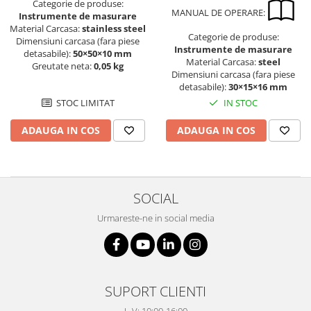
Categorie de produse:
Suporti
MANUAL DE OPERARE:
Instrumente de masurare
Varf de impact
Material Carcasa:
stainless steel
Categorie de produse:
Dimensiuni carcasa (fara piese
Instrumente optice
Instrumente de masurare
detasabile):
50×50×10 mm
Material Carcasa:
steel
Adaptoare
Greutate neta:
0,05 kg
Dimensiuni carcasa (fara piese
Adaptor camera microscop
detasabile):
30×15×16 mm
Altele
IN STOC
STOC LIMITAT
Cap microscop
ADAUGA IN COS
ADAUGA IN COS
Carcase si genti
Cleme
Condensator microscop
Filtru Lambda
SOCIAL
Filtru microscop
Urmareste-ne in social media
Filtru Quartz wedge
Huse de protectie
Iluminare microscop
Kit camp intunecat
SUPORT CLIENTI
Lichid calibrare
L-V: 10:00-16:00