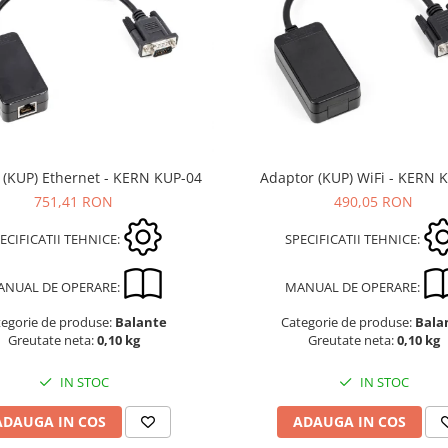
 (KUP) Ethernet - KERN KUP-04
Adaptor (KUP) WiFi - KERN 
751,41 RON
490,05 RON
ECIFICATII TEHNICE:
SPECIFICATII TEHNICE:
ANUAL DE OPERARE:
MANUAL DE OPERARE:
tegorie de produse:
Balante
Categorie de produse:
Bala
Greutate neta:
0,10 kg
Greutate neta:
0,10 kg
IN STOC
IN STOC
ADAUGA IN COS
ADAUGA IN COS