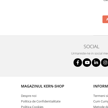
Instrumente de masurare
Celule de forta
Celule de sarcina
Celule masurare masa
Senzori de cuplu
Durometre
Durometre pentru metale (Leeb)
SOCIAL
Durometre pentru metale (UCI)
Urmareste-ne in social me
Durometre pentru plastic (Shore)
Dispozitive de masurare a lungimii
Masurare metrica a lungimii
Componente pentru masurare
Transmitatoare
MAGAZINUL KERN-SHOP
INFORMA
Colorimetre
Masurare forta
Despre noi
Termeni si
Politica de Confidentialitate
Cum Cum
Bacuri cu surub
Politica Cookies
Metode de