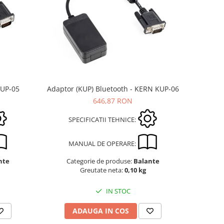
KUP-05
Adaptor (KUP) Bluetooth - KERN KUP-06
646,87 RON
SPECIFICATII TEHNICE:
MANUAL DE OPERARE:
nte
Categorie de produse:
Balante
Greutate neta:
0,10 kg
IN STOC
ADAUGA IN COS