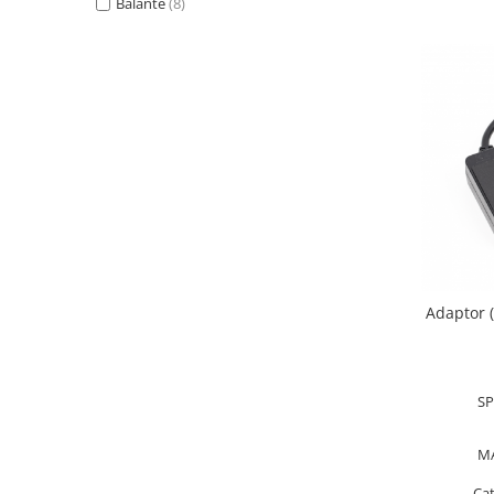
Balante
(8)
OIML E2
OIML F1
OIML F2
OIML M1
OIML M2
OIML M3
Greutati individuale
OIML E1
OIML E2
OIML F1
OIML F2
Adaptor 
OIML M1
OIML M2
OIML M3
SP
Greutati newtoniene
Bare suport
M
Bare suport (Newtoniene)
Ca