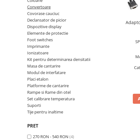
Coloane
Cantare de banc
Convertoare
Cantare de numarare
Covorase cauciuc
Cantare de podea
Declansator de picior
Adapto
Dispozitive display
Cantare drive-through
Elemente de protectie
Cantare pentru paleti
Foot switches
SP
Punti de cantarire
Imprimante
Cantare pentru macara
Ionizatoare
M
Cantare medicale
Kit pentru determinarea densitatii
Masa de cantarire
Cantare medicale
Ca
Modul de interfatare
Cantar cu balustrada
Placi etalon
Cantare bebelusi
Platforme de cantarire
Rampe si Rame din otel
Cantare cu platforma pentru
Set calibrare temperatura
scaune cu rotile
Suporti
Cantare cu scaun
Tije pentru inaltime
Cantare de baie
Cantare personale
PRET
Dinamometre de mana
270 RON - 540 RON
(4)