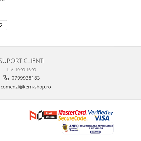
SUPORT CLIENTI
L-V: 10:00-16:00
0799938183
comenzi@kern-shop.ro