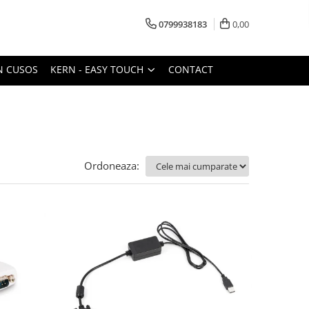
0799938183
0,00
N CUSOS
KERN - EASY TOUCH
CONTACT
Ordoneaza: