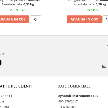
Greutate neta:
0,30 kg
Greutate neta:
0,30 kg
IN STOC
IN STOC
ADAUGA IN COS
ADAUGA IN COS
dia
TII UTILE CLIENTI
DATE COMERCIALE
 Conditii
Dynamic Instruments SRL
par
J40/4979/2017
 Plata
RO37366303