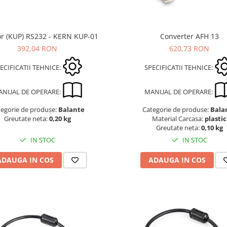
r (KUP) RS232 - KERN KUP-01
Converter AFH 13
392,04 RON
620,73 RON
ECIFICATII TEHNICE:
SPECIFICATII TEHNICE:
ANUAL DE OPERARE:
MANUAL DE OPERARE:
tegorie de produse:
Balante
Categorie de produse:
Bala
Greutate neta:
0,20 kg
Material Carcasa:
plastic
Greutate neta:
0,10 kg
IN STOC
IN STOC
ADAUGA IN COS
ADAUGA IN COS