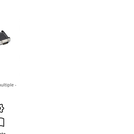
ltiple -
nte