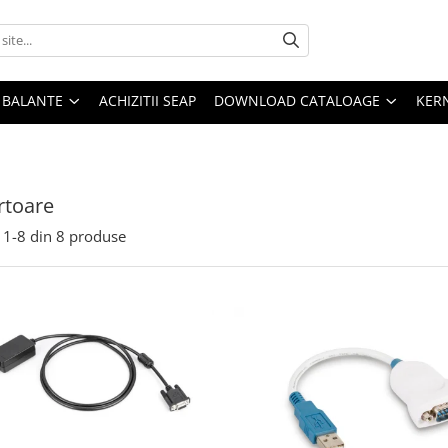
E BALANTE
ACHIZITII SEAP
DOWNLOAD CATALOAGE
KER
rtoare
1-
8
din
8
produse