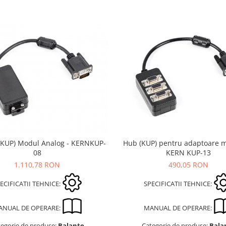
(KUP) Modul Analog - KERNKUP-
Hub (KUP) pentru adaptoare mu
08
KERN KUP-13
1.110,78 RON
490,05 RON
ECIFICATII TEHNICE:
SPECIFICATII TEHNICE:
ANUAL DE OPERARE:
MANUAL DE OPERARE:
tegorie de produse:
Balante
Categorie de produse:
Bala