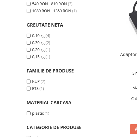
Masurare dimensiuni corporale
540 RON - 810 RON
(3)
Sisteme Industry 4.0
1080 RON - 1350 RON
(1)
Sisteme de cantarire Industry 4.0
GREUTATE NETA
Greutati de testare
Accesorii greutati
0,10 kg
(4)
0,30 kg
(2)
Cutii din aluminiu
0,20 kg
(1)
Cutii din lemn
Adaptor
0,15 kg
(1)
Cutii din plastic
Manipulare greutati
FAMILIE DE PRODUSE
SP
Manusi
KUP
(7)
Pensete
M
ETS
(1)
Pensule
Set verificare minimal
Ca
MATERIAL CARCASA
Cutii pentru clean room
plastic
(1)
Cutii din POM
Seturi de greutati
CATEGORIE DE PRODUSE
OIML E1