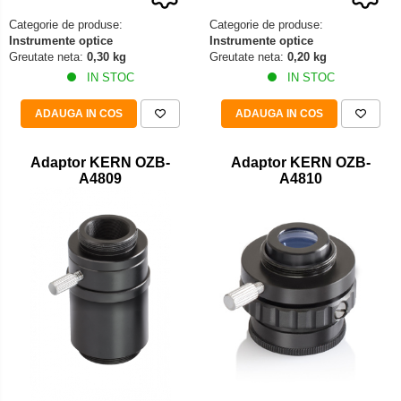
Iluminare microscop
Categorie de produse:
Categorie de produse:
Kit camp intunecat
Instrumente optice
Instrumente optice
Greutate neta:
0,30 kg
Greutate neta:
0,20 kg
Lichid calibrare
IN STOC
IN STOC
Masa microscop
Obiective microscoape
ADAUGA IN COS
ADAUGA IN COS
Oculare microscop
Standuri Stereomicroscoape
Adaptor KERN OZB-
Adaptor KERN OZB-
A4809
A4810
Unitate contrast de faza
Unitate fluorescenta
Unitate polarizare
Standard calibrare
Scala aditionala refractometru