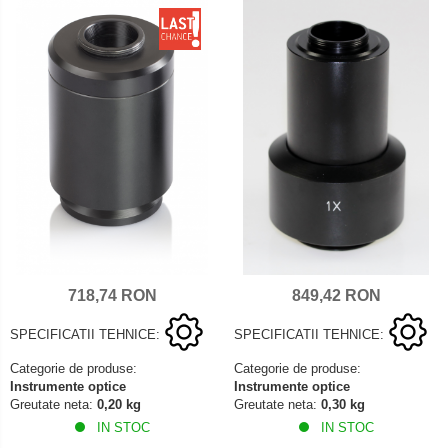
Mediul si siguranta muncii
Instrumente de masurare
Bare suport (Newtoniene)
Masurarea intensitatii luminoase
Adaptoare
Masurarea intensitatii sunetului
Altele
Termometre cu infrarosu
Cabluri
Cap pivotant
Standuri testare forta
Carlige
Standuri testare manuala
Cleme
Standuri testare motorizata
Convertor Analog-Digital
Cutie de jonctiune
Inele suport
Maner
718,74 RON
849,42 RON
Picioare ajustabile
Piese pentru compresiune
SPECIFICATII TEHNICE:
SPECIFICATII TEHNICE:
Piulite zimtate si hexagonale
Categorie de produse:
Categorie de produse:
Placa de montaj
Instrumente optice
Instrumente optice
Greutate neta:
0,20 kg
Greutate neta:
0,30 kg
Placi etalon
IN STOC
IN STOC
Senzori