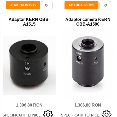
Set pentru compresiune
ADAUGA IN COS
ADAUGA IN COS
Set suruburi otel
Suporti
Adaptor KERN OBB-
Adaptor camera KERN
A1515
OBB-A1590
Varf de impact
Instrumente optice
Adaptoare
Adaptor camera microscop
Altele
Cap microscop
Carcase si genti
Cleme
Condensator microscop
Filtru Lambda
Filtru microscop
1.306,80 RON
1.306,80 RON
Filtru Quartz wedge
Huse de protectie
SPECIFICATII TEHNICE:
SPECIFICATII TEHNICE: