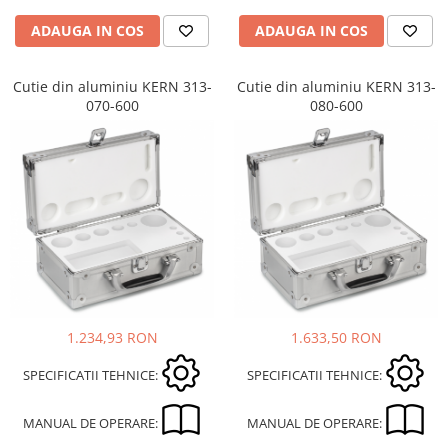
Masa microscop
ADAUGA IN COS
ADAUGA IN COS
Obiective microscoape
Oculare microscop
Cutie din aluminiu KERN 313-
Cutie din aluminiu KERN 313-
Standuri Stereomicroscoape
070-600
080-600
Unitate contrast de faza
Unitate fluorescenta
Unitate polarizare
Standard calibrare
Scala aditionala refractometru
1.234,93 RON
1.633,50 RON
SPECIFICATII TEHNICE:
SPECIFICATII TEHNICE:
MANUAL DE OPERARE:
MANUAL DE OPERARE: