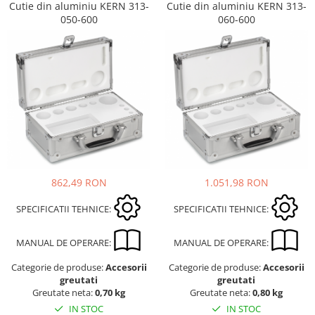
Cutie din aluminiu KERN 313-
Cutie din aluminiu KERN 313-
Suporti
050-600
060-600
Varf de impact
Instrumente optice
Adaptoare
Adaptor camera microscop
Altele
Cap microscop
Carcase si genti
Cleme
Condensator microscop
862,49 RON
1.051,98 RON
Filtru Lambda
SPECIFICATII TEHNICE:
SPECIFICATII TEHNICE:
Filtru microscop
Filtru Quartz wedge
MANUAL DE OPERARE:
MANUAL DE OPERARE:
Huse de protectie
Iluminare microscop
Categorie de produse:
Accesorii
Categorie de produse:
Accesorii
greutati
greutati
Kit camp intunecat
Greutate neta:
0,70 kg
Greutate neta:
0,80 kg
Lichid calibrare
IN STOC
IN STOC