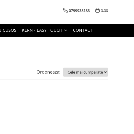
0799938183
0,00
N CUSOS
KERN - EASY TOUCH
CONTACT
Ordoneaza: