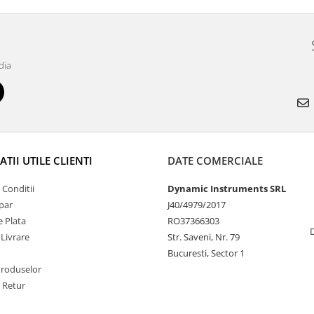
dia
TII UTILE CLIENTI
DATE COMERCIALE
 Conditii
Dynamic Instruments SRL
par
J40/4979/2017
 Plata
RO37366303
 Livrare
Str. Saveni, Nr. 79
Bucuresti, Sector 1
Produselor
e Retur