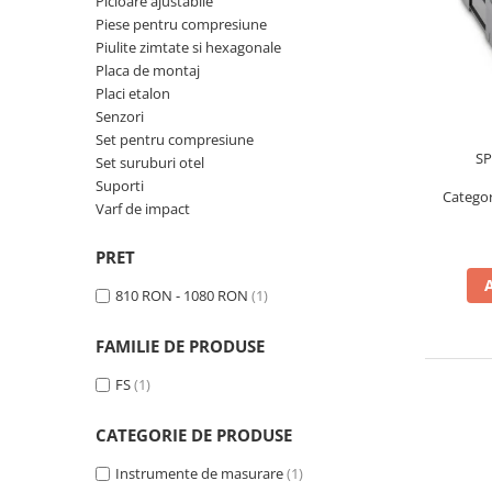
Picioare ajustabile
Cantare de banc
Piese pentru compresiune
Cantare de numarare
Piulite zimtate si hexagonale
Cantare de podea
Placa de montaj
Placi etalon
Cantare drive-through
Senzori
Cantare pentru paleti
Set pentru compresiune
Punti de cantarire
SP
Set suruburi otel
Cantare pentru macara
Suporti
Catego
Cantare medicale
Varf de impact
Cantare medicale
PRET
Cantar cu balustrada
810 RON - 1080 RON
(1)
Cantare bebelusi
Cantare cu platforma pentru
FAMILIE DE PRODUSE
scaune cu rotile
Cantare cu scaun
FS
(1)
Cantare de baie
CATEGORIE DE PRODUSE
Cantare personale
Dinamometre de mana
Instrumente de masurare
(1)