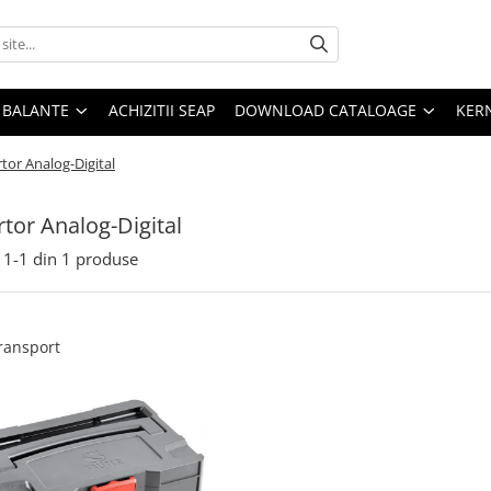
E BALANTE
ACHIZITII SEAP
DOWNLOAD CATALOAGE
KER
tor Analog-Digital
tor Analog-Digital
1-
1
din
1
produse
transport