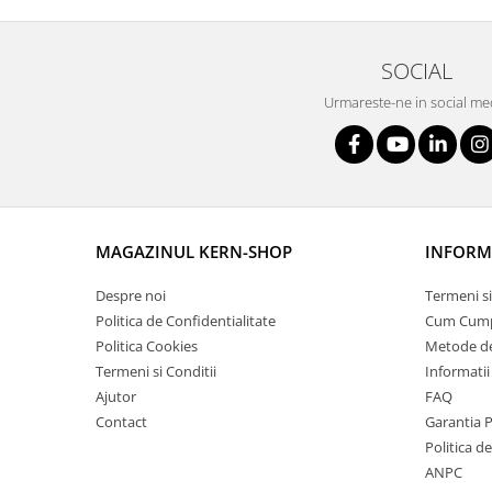
Masurare dimensiuni corporale
Sisteme Industry 4.0
Sisteme de cantarire Industry 4.0
SOCIAL
Greutati de testare
Urmareste-ne in social me
Accesorii greutati
Cutii din aluminiu
Cutii din lemn
Cutii din plastic
Manipulare greutati
MAGAZINUL KERN-SHOP
INFORMA
Manusi
Despre noi
Termeni si
Pensete
Politica de Confidentialitate
Cum Cum
Pensule
Politica Cookies
Metode de
Set verificare minimal
Termeni si Conditii
Informatii
Cutii pentru clean room
Ajutor
FAQ
Cutii din POM
Contact
Garantia 
Seturi de greutati
Politica d
ANPC
OIML E1