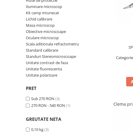
Huse de protectie
Cantare de banc
Iluminare microscop
Cantare de numarare
Kit camp intunecat
Cantare de podea
Lichid calibrare
Masa microscop
Cantare drive-through
Obiective microscoape
Cantare pentru paleti
Oculare microscop
Punti de cantarire
Scala aditionala refractometru
SP
Cantare pentru macara
Standard calibrare
Cantare medicale
Standuri Stereomicroscoape
Categori
Unitate contrast de faza
Cantare medicale
Unitate fluorescenta
Cantar cu balustrada
Unitate polarizare
Cantare bebelusi
PRET
Cantare cu platforma pentru
scaune cu rotile
Sub 270 RON
(3)
Cantare cu scaun
Clema pr
270 RON - 540 RON
(1)
Cantare de baie
Cantare personale
GREUTATE NETA
Dinamometre de mana
0,10 kg
(3)