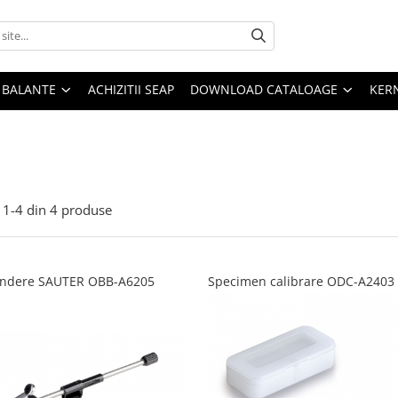
E BALANTE
ACHIZITII SEAP
DOWNLOAD CATALOAGE
KER
1-
4
din
4
produse
indere SAUTER OBB-A6205
Specimen calibrare ODC-A2403