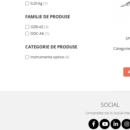
Masurare dimensiuni corporale
0,20 kg
(1)
Sisteme Industry 4.0
Sisteme de cantarire Industry 4.0
FAMILIE DE PRODUSE
Greutati de testare
OZB-AZ
(3)
Accesorii greutati
ODC-AK
(1)
SP
Cutii din aluminiu
CATEGORIE DE PRODUSE
Cutii din lemn
Categori
Cutii din plastic
Instrumente optice
(4)
Manipulare greutati
Manusi
Pensete
Pensule
Set verificare minimal
Cutii pentru clean room
SOCIAL
Cutii din POM
Urmareste-ne in social me
Seturi de greutati
OIML E1