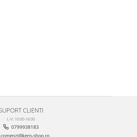
SUPORT CLIENTI
L-V: 10:00-16:00
0799938183
comenzi@kern-shop.ro