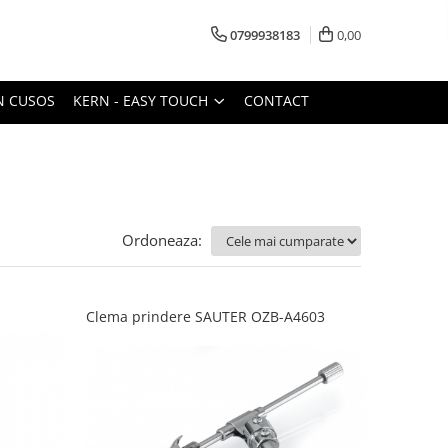
0799938183
0,00
N CUSOS
KERN - EASY TOUCH
CONTACT
Ordoneaza:
Clema prindere SAUTER OZB-A4603