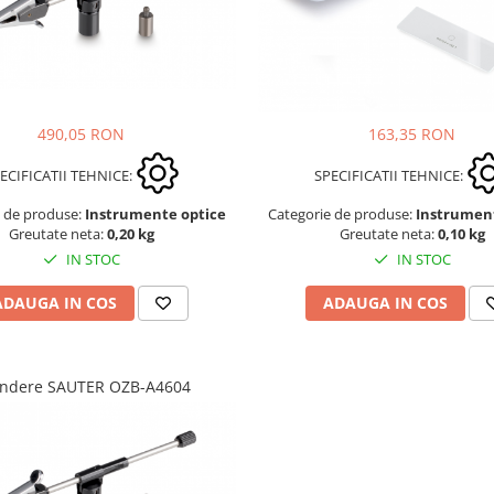
490,05 RON
163,35 RON
ECIFICATII TEHNICE:
SPECIFICATII TEHNICE:
e de produse:
Instrumente optice
Categorie de produse:
Instrumen
Greutate neta:
0,20 kg
Greutate neta:
0,10 kg
IN STOC
IN STOC
ADAUGA IN COS
ADAUGA IN COS
indere SAUTER OZB-A4604