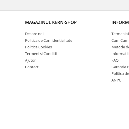
OIML E2
OIML F1
OIML F2
MAGAZINUL KERN-SHOP
INFORMA
OIML M1
OIML M2
Despre noi
Termeni si
OIML M3
Politica de Confidentialitate
Cum Cum
Politica Cookies
Metode de
Greutati individuale
Termeni si Conditii
Informatii
OIML E1
Ajutor
FAQ
OIML E2
Contact
Garantia 
OIML F1
Politica d
OIML F2
ANPC
OIML M1
OIML M2
OIML M3
Greutati newtoniene
Bare suport
Bare suport (Newtoniene)