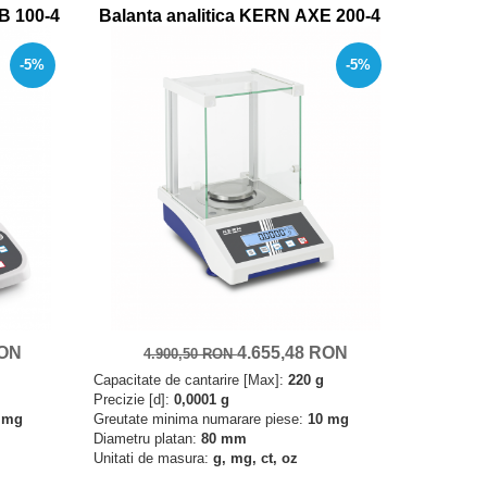
B 100-4
Balanta analitica KERN AXE 200-4
-5%
-5%
RON
4.655,48 RON
4.900,50 RON
Capacitate de cantarire [Max]:
220 g
Precizie [d]:
0,0001 g
 mg
Greutate minima numarare piese:
10 mg
Diametru platan:
80 mm
Unitati de masura:
g, mg, ct, oz