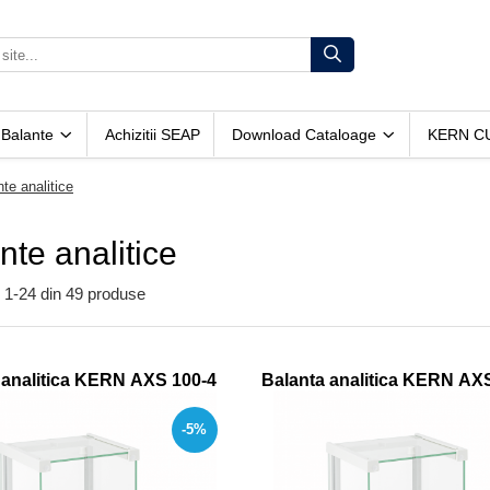
 Balante
Achizitii SEAP
Download Cataloage
KERN C
te analitice
nte analitice
1-
24
din
49
produse
 analitica KERN AXS 100-4
Balanta analitica KERN AX
-5%