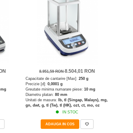
RON
8.504,01 RON
8.951,59 RON
Capacitate de cantarire [Max]:
250 g
Precizie [d]:
0,0001 g
 mg
Greutate minima numarare piese:
10 mg
Diametru platan:
80 mm
Unitati de masura:
lb, tl (Singap, Malays), mg,
gn, dwt, g, tl (Tw), tl (HK), ozt, ct, mo, oz
IN STOC
ADAUGA IN COS