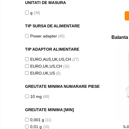
UNITATI DE MASURA
OIML M1
g
(39)
OIML M2
OIML M3
TIP SURSA DE ALIMENTARE
Greutati individuale
Power adapter
(45)
Balanta
OIML E1
OIML E2
TIP ADAPTOR ALIMENTARE
OIML F1
EURO,AUS,UK,US,CH
(27)
OIML F2
EURO,UK,US,CH
(16)
OIML M1
EURO,UK,US
(6)
OIML M2
OIML M3
GREUTATE MINIMA NUMARARE PIESE
Greutati newtoniene
10 mg
(49)
Bare suport
Bare suport (Newtoniene)
GREUTATE MINIMA [MIN]
Celule de forta
0,001 g
(11)
Celule de sarcina
0,01 g
(10)
5.