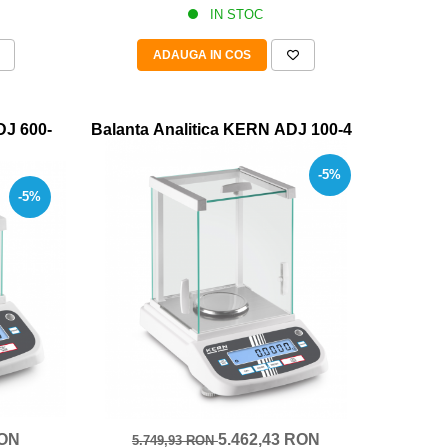
IN STOC
ADAUGA IN COS
DJ 600-
Balanta Analitica KERN ADJ 100-4
-5%
-5%
RON
5.462,43 RON
5.749,93 RON