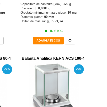
t
Capacitate de cantarire [Max]:
120 g
Precizie [d]:
0,0001 g
 mg
Greutate minima numarare piese:
10 mg
Diametru platan:
90 mm
Unitati de masura:
g, lb, ct, oz
IN STOC
ADAUGA IN COS
S 80-4
Balanta Analitica KERN ACS 100-4
-5%
-5%