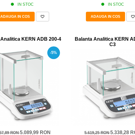
IN STOC
IN STOC
ADAUGA IN COS
ADAUGA IN COS
 Analitica KERN ADB 200-4
Balanta Analitica KERN A
C3
-5%
5.089,99 RON
5.338,28 
357,89 RON
5.619,25 RON