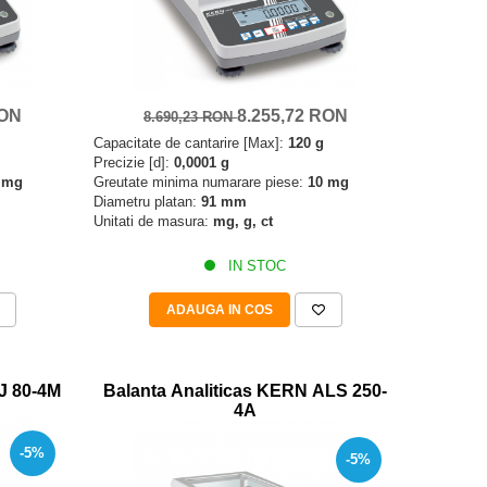
RON
8.255,72 RON
8.690,23 RON
Capacitate de cantarire [Max]:
120 g
Precizie [d]:
0,0001 g
 mg
Greutate minima numarare piese:
10 mg
Diametru platan:
91 mm
Unitati de masura:
mg, g, ct
IN STOC
ADAUGA IN COS
J 80-4M
Balanta Analiticas KERN ALS 250-
4A
-5%
-5%