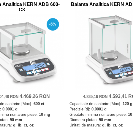
a Analitica KERN ADB 600-
Balanta Analitica KERN AD
C3
-5%
4.469,26 RON
4.593,41 
704,48 RON
4.835,16 RON
de cantarire [Max]:
600 ct
Capacitate de cantarire [Max]:
120 g
]:
0,0001 g
Precizie [d]:
0,0001 g
inima numarare piese:
10 mg
Greutate minima numarare piese:
10
latan:
90 mm
Diametru platan:
90 mm
 masura:
g, lb, ct, oz
Unitati de masura:
g, lb, ct, oz