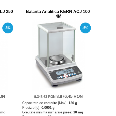
LJ 250-
Balanta Analitica KERN ACJ 100-
4M
-5%
-5%
RON
8.876,45 RON
9.343,63 RON
Capacitate de cantarire [Max]:
120 g
Precizie [d]:
0,0001 g
 mg
Greutate minima numarare piese:
10 mg