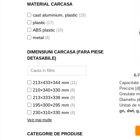
MATERIAL CARCASA
Dispozitive display
cast aluminium, plastic
(18)
Grinzi de cantarire
plastic
(17)
Platforme
ABS plastic
(10)
Sisteme de cantarire Industry 4.0
metal
(4)
Microscoape
DIMENSIUNI CARCASA (FARA PIESE
Camere microscop
DETASABILE)
Microscoape cu lumina transmisa
Microscoape cu polarizare
8.
Microscoape video
213×433×344 mm
(11)
Capacitate 
Microscop metalurgic
Precizie [d
210×340×330 mm
(8)
Greutate m
Stereomicroscoape
213×333×338 mm
(8)
Diametru p
Microscoape cu fluorescenta
195×300×295 mm
(4)
Unitati de
gn, dwt, g,
Iluminare microscop
230×310×330 mm
(4)
Refractometre
Vezi mai multe
Refractometre analogice
CATEGORIE DE PRODUSE
Refractometre Digitale