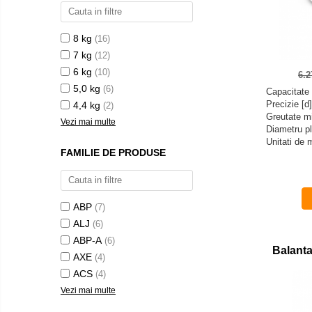
Masurare cuplu
Masurare cuplu pentru capace cu filet
8 kg
(16)
Masurare cuplu pentru scule
7 kg
(12)
6 kg
(10)
Masurarea grosimii stratului
6.
5,0 kg
(6)
Capacitate 
Masurarea grosimii stratului - Digital
Precizie [d
4,4 kg
(2)
Masurarea grosimii materialului
Greutate m
Vezi mai multe
Diametru p
Metoda Echo-Echo
Unitati de
FAMILIE DE PRODUSE
Metoda Pulse-Echo
Mediul si siguranta muncii
Masurarea intensitatii luminoase
ABP
(7)
Masurarea intensitatii sunetului
ALJ
(6)
Termometre cu infrarosu
ABP-A
(6)
Balant
Standuri testare forta
AXE
(4)
Standuri testare manuala
ACS
(4)
Standuri testare motorizata
Vezi mai multe
Componente pentru masurare