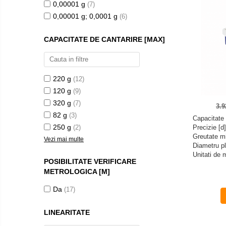
0,00001 g
(7)
Software
Cantare de numarare
0,00001 g; 0,0001 g
(6)
Accesorii
Cantare de podea
Produse
Cantare drive-through
CAPACITATE DE CANTARIRE [MAX]
noi
Cantare pentru paleti
Punti de cantarire
Cantare pentru macara
220 g
(12)
120 g
(9)
Cantare medicale
320 g
(7)
3.
Cantar cu balustrada
82 g
(3)
Capacitate 
Cantare bebelusi
250 g
(2)
Precizie [d
Cantare cu platforma pentru scaune
Greutate m
Vezi mai multe
cu rotile
Diametru p
Unitati de
Cantare cu scaun
POSIBILITATE VERIFICARE
METROLOGICA [M]
Cantare de baie
Cantare personale
Da
(17)
Dinamometre de mana
LINEARITATE
Masurare dimensiuni corporale