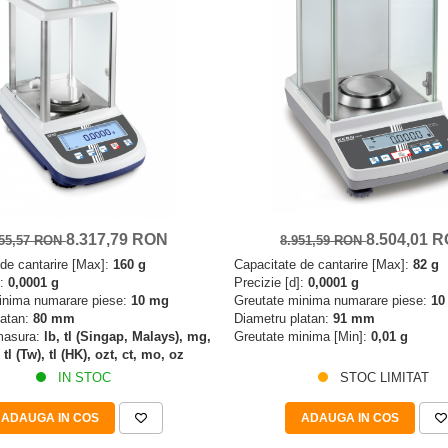
8.317,79 RON
8.504,01 
755,57 RON
8.951,59 RON
de cantarire [Max]:
160 g
Capacitate de cantarire [Max]:
82 g
]:
0,0001 g
Precizie [d]:
0,0001 g
inima numarare piese:
10 mg
Greutate minima numarare piese:
10
latan:
80 mm
Diametru platan:
91 mm
 masura:
lb, tl (Singap, Malays), mg,
Greutate minima [Min]:
0,01 g
 tl (Tw), tl (HK), ozt, ct, mo, oz
IN STOC
STOC LIMITAT
ADAUGA IN COS
ADAUGA IN COS