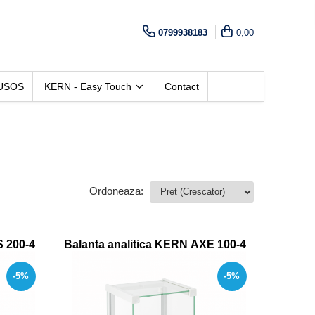
0799938183
0,00
USOS
KERN - Easy Touch
Contact
Ordoneaza:
S 200-4
Balanta analitica KERN AXE 100-4
-5%
-5%