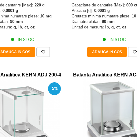
de cantarire [Max]:
220 g
Capacitate de cantarire [Max]:
600 c
]:
0,0001 g
Precizie [d]:
0,0001 g
inima numarare piese:
10 mg
Greutate minima numarare piese:
10
latan:
90 mm
Diametru platan:
90 mm
 masura:
g, lb, ct, oz
Unitati de masura:
lb, g, ct, oz
IN STOC
IN STOC
ADAUGA IN COS
ADAUGA IN COS
 Analitica KERN ADJ 200-4
Balanta Analitica KERN AC
-5%