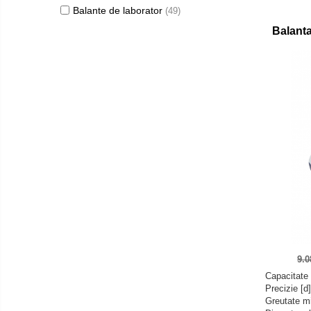
Balante de laborator
(49)
KERN Software
Balant
Easy Touch
Software pentru transfer de date
Pachet balanta si software
Balante inventar
Balante retete
Balante preambalare
Cantare cafenea
Software Sauter
Software pentru transfer de date
Balante
Adaptoare
Adaptoare electrice
9.
Altele
Capacitate 
Baterii reincarcabile
Precizie [d
Greutate m
Bluetooth