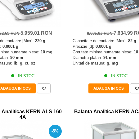
5.959,01 RON
7.634,99 
272,65 RON
8.036,83 RON
de cantarire [Max]:
220 g
Capacitate de cantarire [Max]:
82 g
]:
0,0001 g
Precizie [d]:
0,0001 g
inima numarare piese:
10 mg
Greutate minima numarare piese:
10
latan:
90 mm
Diametru platan:
91 mm
 masura:
lb, g, ct, oz
Unitati de masura:
g, mg
IN STOC
IN STOC
ADAUGA IN COS
ADAUGA IN COS
a Analiticas KERN ALS 160-
Balanta Analitica KERN AC
4A
-5%