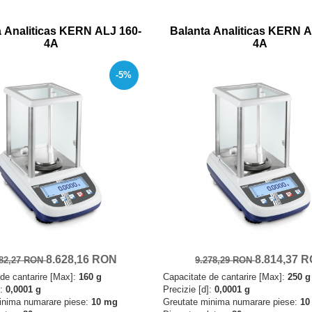
a Analiticas KERN ALJ 160-
Balanta Analiticas KERN A
4A
4A
-5%
8.628,16 RON
8.814,37 
082,27 RON
9.278,29 RON
de cantarire [Max]:
160 g
Capacitate de cantarire [Max]:
250 g
]:
0,0001 g
Precizie [d]:
0,0001 g
inima numarare piese:
10 mg
Greutate minima numarare piese:
10