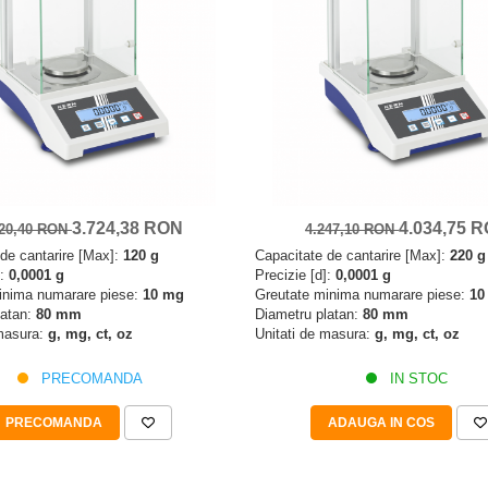
3.724,38 RON
4.034,75 
920,40 RON
4.247,10 RON
de cantarire [Max]:
120 g
Capacitate de cantarire [Max]:
220 g
]:
0,0001 g
Precizie [d]:
0,0001 g
inima numarare piese:
10 mg
Greutate minima numarare piese:
10
latan:
80 mm
Diametru platan:
80 mm
 masura:
g, mg, ct, oz
Unitati de masura:
g, mg, ct, oz
PRECOMANDA
IN STOC
PRECOMANDA
ADAUGA IN COS