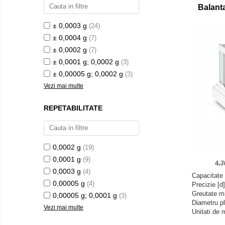
Sisteme de cantarire Industry 4.0
Balant
Accesorii greutati
± 0,0003 g
(24)
Cutii din aluminiu
± 0,0004 g
(7)
Cutii din lemn
± 0,0002 g
(7)
Cutii din plastic
± 0,0001 g; 0,0002 g
(3)
Manipulare greutati
± 0,00005 g; 0,0002 g
(3)
Manusi
Vezi mai multe
Pensete
REPETABILITATE
Pensule
Set verificare minimal
Cutii pentru clean room
0,0002 g
(19)
Cutii din POM
0,0001 g
(9)
4.
Seturi de greutati
0,0003 g
(4)
Capacitate 
OIML E1
0,00005 g
(4)
Precizie [d
Greutate m
0,00005 g; 0,0001 g
(3)
OIML E2
Diametru p
Vezi mai multe
OIML F1
Unitati de
OIML F2