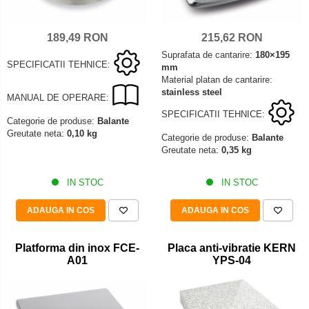
Declansator de picior
Colorimetre
OIML E2
Dispozitive display
OIML F1
189,49 RON
215,62 RON
Masurare forta
Elemente de protectie
OIML F2
Suprafata de cantarire:
180×195
Bacuri cu surub
Imprimante
SPECIFICATII TEHNICE:
mm
OIML M1
Masurarea fortei - Digital
Material platan de cantarire:
Ionizatoare
OIML M2
stainless steel
MANUAL DE OPERARE:
Masurarea mecanica a fortei
Kit pentru determinarea densitatii
OIML M3
SPECIFICATII TEHNICE:
Testere pietre funerare
Masa de cantarire
Categorie de produse:
Balante
Greutati individuale
Greutate neta:
0,10 kg
Categorie de produse:
Balante
Modul de interfatare
Masurare cuplu
Greutate neta:
0,35 kg
OIML E1
Placi etalon
Masurare cuplu pentru capace cu filet
OIML E2
Platforme de cantarire
Masurare cuplu pentru scule
IN STOC
IN STOC
OIML F1
Rampe si Rame din otel
Masurarea grosimii stratului
OIML F2
ADAUGA IN COS
ADAUGA IN COS
Set calibrare temperatura
Masurarea grosimii stratului - Digital
OIML M1
Suporti
OIML M2
Masurarea grosimii materialului
Platforma din inox FCE-
Placa anti-vibratie KERN
Tije pentru inaltime
A01
YPS-04
OIML M3
Metoda Echo-Echo
Balustrade
Greutati newtoniene
Metoda Pulse-Echo
Foot switches
Bare suport