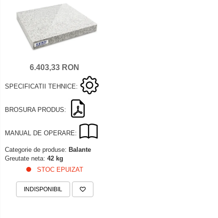
Set pentru compresiune
Set suruburi otel
Suporti
Varf de impact
Instrumente optice
6.403,33 RON
Adaptoare
SPECIFICATII TEHNICE:
Adaptor camera microscop
Altele
BROSURA PRODUS:
Cap microscop
Carcase si genti
MANUAL DE OPERARE:
Cleme
Categorie de produse:
Balante
Condensator microscop
Greutate neta:
42 kg
STOC EPUIZAT
Filtru Lambda
Filtru microscop
INDISPONIBIL
Filtru Quartz wedge
Huse de protectie