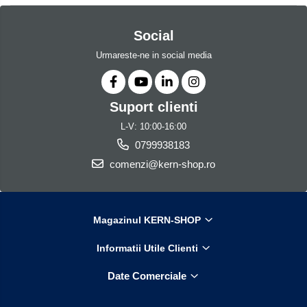
Iluminare microscop
Kit camp intunecat
Social
Lichid calibrare
Urmareste-ne in social media
Masa microscop
Obiective microscoape
Oculare microscop
Suport clienti
Standuri Stereomicroscoape
L-V: 10:00-16:00
Unitate contrast de faza
0799938183
Unitate fluorescenta
comenzi@kern-shop.ro
Unitate polarizare
Standard calibrare
Scala aditionala refractometru
Magazinul KERN-SHOP
Informatii Utile Clienti
Date Comerciale