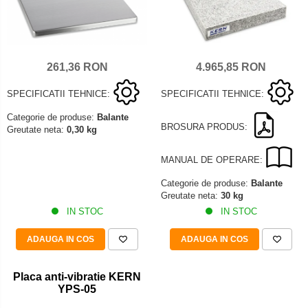
Mediul si siguranta muncii
Instrumente de masurare
Bare suport (Newtoniene)
Masurarea intensitatii luminoase
Adaptoare
Masurarea intensitatii sunetului
Altele
Termometre cu infrarosu
Cabluri
261,36 RON
4.965,85 RON
Cap pivotant
Standuri testare forta
SPECIFICATII TEHNICE:
SPECIFICATII TEHNICE:
Carlige
Standuri testare manuala
Cleme
Categorie de produse:
Balante
Standuri testare motorizata
BROSURA PRODUS:
Greutate neta:
0,30 kg
Convertor Analog-Digital
Cutie de jonctiune
MANUAL DE OPERARE:
Inele suport
Categorie de produse:
Balante
Maner
Greutate neta:
30 kg
Picioare ajustabile
IN STOC
IN STOC
Piese pentru compresiune
ADAUGA IN COS
ADAUGA IN COS
Piulite zimtate si hexagonale
Placa de montaj
Placa anti-vibratie KERN
Placi etalon
YPS-05
Senzori