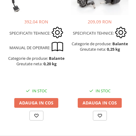
Suporti
Varf de impact
Instrumente optice
209,09 RON
392,04 RON
Adaptoare
SPECIFICATII TEHNICE:
SPECIFICATII TEHNICE:
Adaptor camera microscop
Categorie de produse:
Balante
Altele
MANUAL DE OPERARE:
Greutate neta:
0,25 kg
Cap microscop
Categorie de produse:
Balante
Carcase si genti
Greutate neta:
0,20 kg
Cleme
Condensator microscop
Filtru Lambda
IN STOC
IN STOC
Filtru microscop
Filtru Quartz wedge
ADAUGA IN COS
ADAUGA IN COS
Huse de protectie
Iluminare microscop
Kit camp intunecat
Lichid calibrare