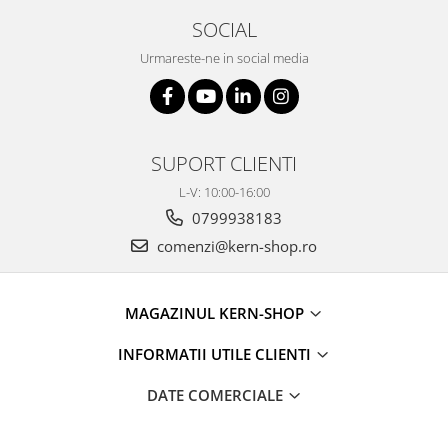
Masa microscop
SOCIAL
Obiective microscoape
Urmareste-ne in social media
Oculare microscop
Standuri Stereomicroscoape
Unitate contrast de faza
Unitate fluorescenta
SUPORT CLIENTI
Unitate polarizare
L-V: 10:00-16:00
Standard calibrare
0799938183
Scala aditionala refractometru
comenzi@kern-shop.ro
MAGAZINUL KERN-SHOP
INFORMATII UTILE CLIENTI
DATE COMERCIALE