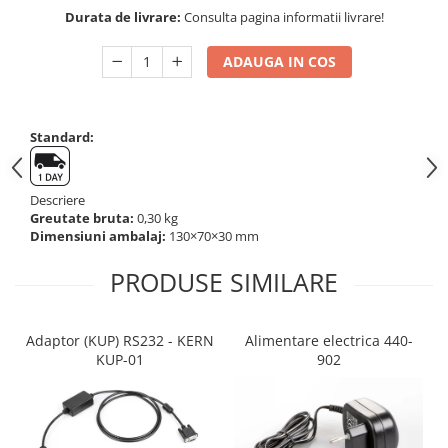
Altele
Durata de livrare:
Consulta pagina informatii livrare!
Masurarea intensitatii sunetului
Cabluri
Termometre cu infrarosu
ADAUGA IN COS
Cap pivotant
Standuri testare forta
Carlige
Standuri testare manuala
Cleme
Standuri testare motorizata
Standard:
Convertor Analog-Digital
Cutie de jonctiune
Inele suport
Descriere
Greutate bruta:
0,30 kg
Maner
Dimensiuni ambalaj:
130×70×30 mm
Picioare ajustabile
PRODUSE SIMILARE
Piese pentru compresiune
Piulite zimtate si hexagonale
Placa de montaj
Adaptor (KUP) RS232 - KERN
Alimentare electrica 440-
Placi etalon
KUP-01
902
Senzori
Set pentru compresiune
Set suruburi otel