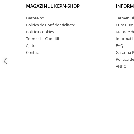
Instrumente de masurare
MAGAZINUL KERN-SHOP
INFORMA
Celule de forta
Despre noi
Termeni si
Celule de sarcina
Politica de Confidentialitate
Cum Cum
Celule masurare masa
Politica Cookies
Metode de
Senzori de cuplu
Termeni si Conditii
Informatii
Durometre
Ajutor
FAQ
Durometre pentru metale (Leeb)
Contact
Garantia 
Politica d
Durometre pentru metale (UCI)
ANPC
Durometre pentru plastic (Shore)
Dispozitive de masurare a lungimii
Masurare metrica a lungimii
Componente pentru masurare
Transmitatoare
Colorimetre
Masurare forta
Bacuri cu surub