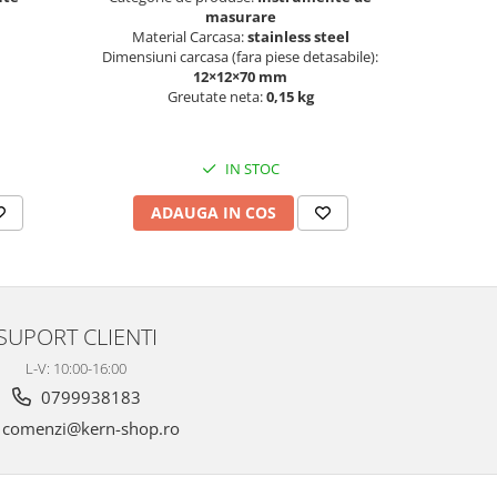
masurare
Mater
Material Carcasa:
stainless steel
Dimensiuni
Dimensiuni carcasa (fara piese detasabile):
12×12×70 mm
Greutate neta:
0,15 kg
IN STOC
AD
ADAUGA IN COS
SUPORT CLIENTI
L-V: 10:00-16:00
0799938183
comenzi@kern-shop.ro