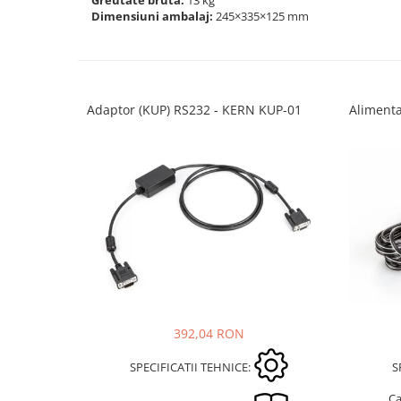
Masurare dimensiuni corporale
Dimensiuni ambalaj:
245×335×125 mm
Sisteme Industry 4.0
Sisteme de cantarire Industry 4.0
Greutati de testare
Accesorii greutati
Adaptor (KUP) RS232 - KERN KUP-01
Alimenta
Cutii din aluminiu
Cutii din lemn
Cutii din plastic
Manipulare greutati
Manusi
Pensete
Pensule
Set verificare minimal
Cutii pentru clean room
392,04 RON
Cutii din POM
Seturi de greutati
SPECIFICATII TEHNICE:
S
OIML E1
Ca