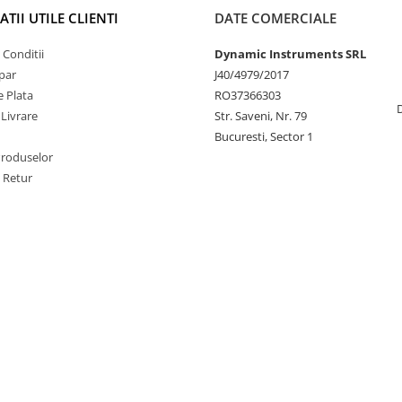
TII UTILE CLIENTI
DATE COMERCIALE
 Conditii
Dynamic Instruments SRL
par
J40/4979/2017
 Plata
RO37366303
 Livrare
Str. Saveni, Nr. 79
Bucuresti, Sector 1
Produselor
e Retur