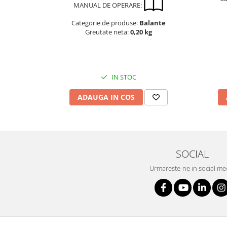
OIML E2
MANUAL DE OPERARE:
OIML F1
Categorie de produse:
Balante
OIML F2
Greutate neta:
0,20 kg
OIML M1
OIML M2
OIML M3
IN STOC
Greutati individuale
ADAUGA IN COS
OIML E1
OIML E2
OIML F1
OIML F2
SOCIAL
OIML M1
OIML M2
Urmareste-ne in social me
OIML M3
Greutati newtoniene
Bare suport
Bare suport (Newtoniene)