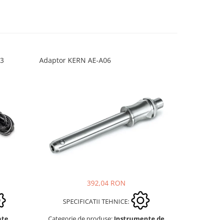
03
Adaptor KERN AE-A06
Adaptor K
392,04 RON
SPEC
SPECIFICATII TEHNICE:
Categori
nte
Categorie de produse:
Instrumente de