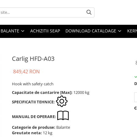
E BALANTE
ACHIZITII SEAP
DOWNLOAD CATALOAGE
KER
Carlig HFD-A03
849,42 RON
D
Hook with safety catch
Capacitate de cantarire [Max]:
12000 kg
SPECIFICATII TEHNICE:
C
MANUAL DE OPERARE:
Categorie de produse:
Balante
Greutate neta:
12 kg