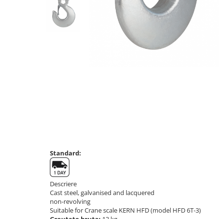
Cantare de banc
Cantare de numarare
Cantare de podea
Cantare drive-through
Cantare pentru paleti
Punti de cantarire
Cantare pentru macara
Cantare medicale
Cantare medicale
Cantar cu balustrada
Cantare bebelusi
Cantare cu platforma pentru
Standard:
scaune cu rotile
Cantare cu scaun
Cantare de baie
Descriere
Cast steel, galvanised and lacquered
Cantare personale
non-revolving
Dinamometre de mana
Suitable for Crane scale KERN HFD (model HFD 6T-3)
Greutate bruta:
13 kg