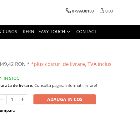
0799938183
0,00
N CUSOS
KERN - EASY TOUCH
CONTACT
849,42 RON
*
*plus costuri de livrare, TVA inclus
IN STOC
urata de livrare:
Consulta pagina informatii livrare!
ADAUGA IN COS
ompara