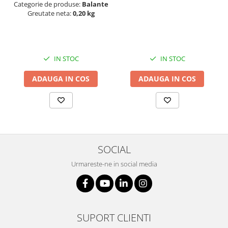
Categorie de produse:
Balante
Masa microscop
Greutate neta:
0,20 kg
Obiective microscoape
Oculare microscop
Standuri Stereomicroscoape
Unitate contrast de faza
IN STOC
IN STOC
Unitate fluorescenta
ADAUGA IN COS
ADAUGA IN COS
Unitate polarizare
Standard calibrare
Scala aditionala refractometru
SOCIAL
Urmareste-ne in social media
SUPORT CLIENTI