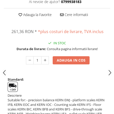
Ai nevoie de ajutor?
0799938183
Altele
Masurarea intensitatii sunetului
Cabluri
Termometre cu infrarosu
Adauga la Favorite
Cere informatii
Cap pivotant
Standuri testare forta
Carlige
Standuri testare manuala
Cleme
261,36 RON
*
*plus costuri de livrare, TVA inclus
Standuri testare motorizata
Convertor Analog-Digital
IN STOC
Cutie de jonctiune
Durata de livrare:
Consulta pagina informatii livrare!
Inele suport
Maner
ADAUGA IN COS
Picioare ajustabile
Piese pentru compresiune
Piulite zimtate si hexagonale
Standard:
Placa de montaj
Placi etalon
Descriere
Senzori
Suitable for: - precision balance KERN EWJ - platform scales KERN
Set pentru compresiune
IFB, KERN EOC and KERN IOC - Counting scale KERN IFS - Floor
scales KERN BIC, KERN BFB and KERN BFS - drive-through scale
Set suruburi otel
KERN NFB - Weighing beams KERN UFA - pallet scale KERN UFB