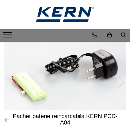
Balante de laborator
Cantare industriale
Cantare medicale
Sisteme Industry 4.0
Greutati de testare
Instrumente de masurare
Componente pentru masurare
Instrumente optice
Software
Accesorii
Ghid alegere balante
Download Cataloage
KERN - Easy Touch
Balante de laborator
Cantare industriale
Cantare medicale
Sisteme de cantarire Industry 4.0
Accesorii greutati
Celule de forta
Componente pentru masurare
Microscoape
KERN Software
Balante
Alegerea balantei in functie de
Cantare si Balante
KERN - Easy Touch
aplicatie
Analizator umiditate
Cantare alimentare
Cantar cu balustrada
Cutii din aluminiu
Celule de sarcina
Dispozitive display
Camere microscop
Easy Touch
Adaptoare
Cantare Medicale
Acces Portal - KERN Easy Touch
Certificat de calibrare DAkkS
Balante de buzunar
Cantare cu afisare pret
Cantare bebelusi
Cutii din lemn
Celule masurare masa
Grinzi de cantarire
Microscoape cu lumina transmisa
Software pentru transfer de date
Adaptoare electrice
Microscoape si Refractometre
Tutoriale - KERN Easy Touch
Certificat cu marcaj M (Metrologic)
Balante scolare
Cantare cu carlig
Cantare cu platforma pentru scaune
Cutii din plastic
Senzori de cuplu
Platforme
Microscoape cu polarizare
Altele
Solutii de Masurare Sauter
Pachet balanta si software
cu rotile
Balante analitice
Cantare cu platfoma
Manipulare greutati
Sisteme de cantarire Industry 4.0
Microscoape video
Baterii reincarcabile
Durometre
Balante inventar
Cantare cu scaun
Balante de precizie
Cantare de banc
Manusi
Microscop metalurgic
Bluetooth
Durometre pentru metale (Leeb)
Balante retete
Cantare de baie
Cantare de numarare
Pensete
Stereomicroscoape
Cabluri
Durometre pentru metale (UCI)
Balante preambalare
Cantare personale
Cantare de podea
Pensule
Microscoape cu fluorescenta
Cantare suspendate
Durometre pentru plastic (Shore)
Cantare cafenea
Dinamometre de mana
Cantare drive-through
Set verificare minimal
Iluminare microscop
Carcase si genti
Dispozitive de masurare a lungimii
Software Sauter
Masurare dimensiuni corporale
Cantare pentru paleti
Cutii pentru clean room
Carlige
Refractometre
Masurare metrica a lungimii
Software pentru transfer de date
Punti de cantarire
Cutii din POM
Coloane
Refractometre analogice
Pachet baterie reincarcabila KERN PCD-
Componente pentru masurare
Cantare pentru macara
Convertoare
Seturi de greutati
Refractometre Digitale
A04
Covorase cauciuc
Transmitatoare
OIML E1