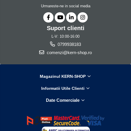
Set pentru compresiune
Urmareste-ne in social media
Set suruburi otel
Suporti
Suport clienti
Varf de impact
L-V: 10:00-16:00
Instrumente optice
0799938183
Adaptoare
comenzi@kern-shop.ro
Adaptor camera microscop
Altele
Cap microscop
Magazinul KERN-SHOP
Carcase si genti
Cleme
Informatii Utile Clienti
Condensator microscop
Date Comerciale
Filtru Lambda
Filtru microscop
Filtru Quartz wedge
Huse de protectie