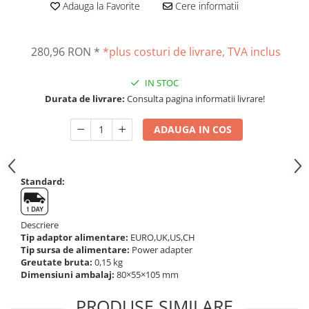
Adauga la Favorite
Cere informatii
Altele
Masurarea intensitatii sunetului
Cabluri
Termometre cu infrarosu
Cap pivotant
Standuri testare forta
280,96 RON
*
*plus costuri de livrare, TVA inclus
Carlige
Standuri testare manuala
IN STOC
Cleme
Standuri testare motorizata
Durata de livrare:
Consulta pagina informatii livrare!
Convertor Analog-Digital
Cutie de jonctiune
ADAUGA IN COS
Inele suport
Maner
Picioare ajustabile
Standard:
Piese pentru compresiune
Piulite zimtate si hexagonale
Descriere
Placa de montaj
Tip adaptor alimentare:
EURO,UK,US,CH
Placi etalon
Tip sursa de alimentare:
Power adapter
Greutate bruta:
0,15 kg
Senzori
Dimensiuni ambalaj:
80×55×105 mm
Set pentru compresiune
Set suruburi otel
PRODUSE SIMILARE