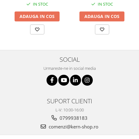
Masa microscop
IN STOC
IN STOC
Obiective microscoape
ADAUGA IN COS
ADAUGA IN COS
Oculare microscop
Standuri Stereomicroscoape
Unitate contrast de faza
Unitate fluorescenta
Unitate polarizare
SOCIAL
Standard calibrare
Scala aditionala refractometru
Urmareste-ne in social media
SUPORT CLIENTI
L-V: 10:00-16:00
0799938183
comenzi@kern-shop.ro