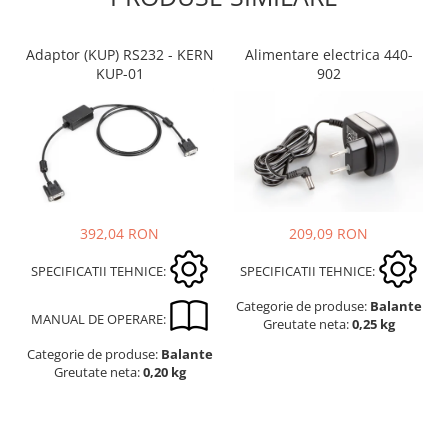
Suporti
Varf de impact
Adaptor (KUP) RS232 - KERN
Alimentare electrica 440-
Instrumente optice
KUP-01
902
Adaptoare
Adaptor camera microscop
Altele
Cap microscop
Carcase si genti
Cleme
209,09 RON
392,04 RON
Condensator microscop
SPECIFICATII TEHNICE:
SPECIFICATII TEHNICE:
Filtru Lambda
Filtru microscop
Categorie de produse:
Balante
MANUAL DE OPERARE:
Greutate neta:
0,25 kg
Filtru Quartz wedge
Categorie de produse:
Balante
Huse de protectie
Greutate neta:
0,20 kg
Iluminare microscop
Kit camp intunecat
Lichid calibrare