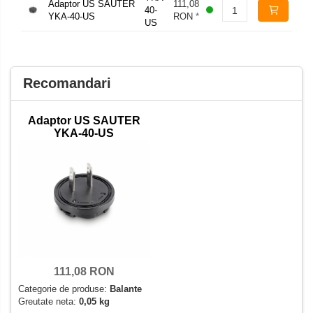
Adaptor US SAUTER
111,08
40-
Set pentru compresiune
YKA-40-US
RON
*
US
Set suruburi otel
Suporti
Varf de impact
Recomandari
Instrumente optice
Adaptoare
Adaptor US SAUTER
Adaptor camera microscop
YKA-40-US
Altele
Cap microscop
Carcase si genti
Cleme
Condensator microscop
Filtru Lambda
Filtru microscop
111,08 RON
Filtru Quartz wedge
Categorie de produse:
Balante
Greutate neta:
0,05 kg
Huse de protectie