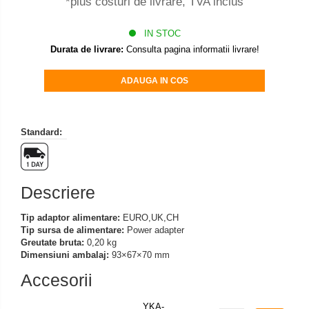
*plus costuri de livrare, TVA inclus
Mediul si siguranta muncii
Instrumente de masurare
Bare suport (Newtoniene)
Masurarea intensitatii luminoase
Adaptoare
IN STOC
Masurarea intensitatii sunetului
Altele
Durata de livrare:
Consulta pagina informatii livrare!
Termometre cu infrarosu
Cabluri
Cap pivotant
ADAUGA IN COS
Standuri testare forta
Carlige
Standuri testare manuala
Cleme
Standuri testare motorizata
Standard:
Convertor Analog-Digital
Cutie de jonctiune
Inele suport
Descriere
Maner
Picioare ajustabile
Tip adaptor alimentare:
EURO,UK,CH
Piese pentru compresiune
Tip sursa de alimentare:
Power adapter
Greutate bruta:
0,20 kg
Piulite zimtate si hexagonale
Dimensiuni ambalaj:
93×67×70 mm
Placa de montaj
Accesorii
Placi etalon
Senzori
YKA-