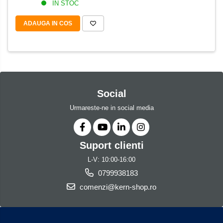
IN STOC
Iluminare microscop
Kit camp intunecat
ADAUGA IN COS
Lichid calibrare
Masa microscop
Obiective microscoape
Oculare microscop
Standuri Stereomicroscoape
Social
Unitate contrast de faza
Urmareste-ne in social media
Unitate fluorescenta
Unitate polarizare
Standard calibrare
Suport clienti
Scala aditionala refractometru
L-V: 10:00-16:00
0799938183
comenzi@kern-shop.ro