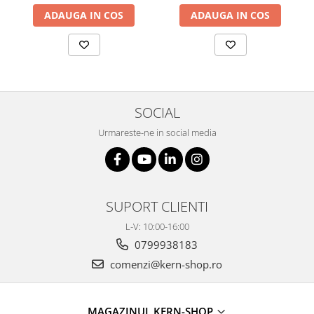
Masa microscop
ADAUGA IN COS
ADAUGA IN COS
Obiective microscoape
Oculare microscop
Standuri Stereomicroscoape
Unitate contrast de faza
Unitate fluorescenta
SOCIAL
Unitate polarizare
Urmareste-ne in social media
Standard calibrare
Scala aditionala refractometru
SUPORT CLIENTI
L-V: 10:00-16:00
0799938183
comenzi@kern-shop.ro
MAGAZINUL KERN-SHOP