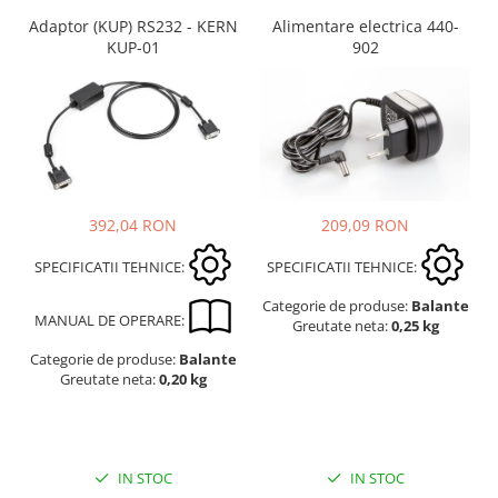
Suporti
Adaptor (KUP) RS232 - KERN
Alimentare electrica 440-
Varf de impact
KUP-01
902
Instrumente optice
Adaptoare
Adaptor camera microscop
Altele
Cap microscop
Carcase si genti
209,09 RON
392,04 RON
Cleme
SPECIFICATII TEHNICE:
SPECIFICATII TEHNICE:
Condensator microscop
Categorie de produse:
Balante
Filtru Lambda
MANUAL DE OPERARE:
Greutate neta:
0,25 kg
Filtru microscop
Categorie de produse:
Balante
Filtru Quartz wedge
Greutate neta:
0,20 kg
Huse de protectie
Iluminare microscop
Kit camp intunecat
IN STOC
IN STOC
Lichid calibrare