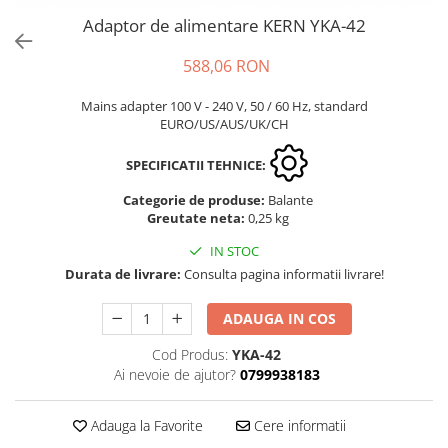
Masurare forta
Dispozitive display
OIML F1
Adaptor de alimentare KERN YKA-42
Bacuri cu surub
Elemente de protectie
OIML F2
588,06 RON
Masurarea fortei - Digital
Imprimante
OIML M1
Masurarea mecanica a fortei
Ionizatoare
OIML M2
Mains adapter 100 V - 240 V, 50 / 60 Hz, standard
Testere pietre funerare
Kit pentru determinarea densitatii
EURO/US/AUS/UK/CH
OIML M3
Masurare cuplu
Masa de cantarire
Greutati individuale
SPECIFICATII TEHNICE:
Modul de interfatare
Masurare cuplu pentru capace cu
OIML E1
filet
Placi etalon
Categorie de produse:
Balante
OIML E2
Greutate neta:
0,25 kg
Masurare cuplu pentru scule
Platforme de cantarire
OIML F1
Masurarea grosimii stratului
IN STOC
Rampe si Rame din otel
OIML F2
Durata de livrare:
Consulta pagina informatii livrare!
Set calibrare temperatura
Masurarea grosimii stratului -
OIML M1
Digital
Suporti
OIML M2
ADAUGA IN COS
Masurarea grosimii materialului
Tije pentru inaltime
OIML M3
Cod Produs:
YKA-42
Balustrade
Metoda Echo-Echo
Greutati newtoniene
Ai nevoie de ajutor?
0799938183
Foot switches
Metoda Pulse-Echo
Bare suport
Instrumente de masurare
Mediul si siguranta muncii
Bare suport (Newtoniene)
Adauga la Favorite
Cere informatii
Adaptoare
Masurarea intensitatii luminoase