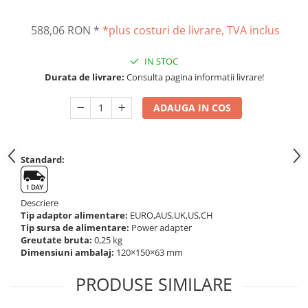
Altele
Masurarea intensitatii sunetului
588,06 RON
*
*plus costuri de livrare, TVA inclus
Cabluri
Termometre cu infrarosu
Cap pivotant
Standuri testare forta
IN STOC
Carlige
Standuri testare manuala
Durata de livrare:
Consulta pagina informatii livrare!
Cleme
Standuri testare motorizata
Convertor Analog-Digital
ADAUGA IN COS
Cutie de jonctiune
Inele suport
Maner
Standard:
Picioare ajustabile
Piese pentru compresiune
Descriere
Piulite zimtate si hexagonale
Tip adaptor alimentare:
EURO,AUS,UK,US,CH
Placa de montaj
Tip sursa de alimentare:
Power adapter
Greutate bruta:
0,25 kg
Placi etalon
Dimensiuni ambalaj:
120×150×63 mm
Senzori
PRODUSE SIMILARE
Set pentru compresiune
Set suruburi otel