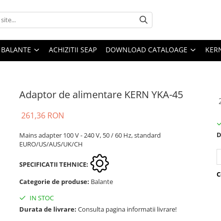
E BALANTE
ACHIZITII SEAP
DOWNLOAD CATALOAGE
KER
Adaptor de alimentare KERN YKA-45
261,36 RON
D
Mains adapter 100 V - 240 V, 50 / 60 Hz, standard
EURO/US/AUS/UK/CH
SPECIFICATII TEHNICE:
C
Categorie de produse:
Balante
IN STOC
Durata de livrare:
Consulta pagina informatii livrare!