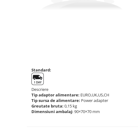
Cantare de banc
Cantare de numarare
Cantare de podea
Cantare drive-through
Cantare pentru paleti
Punti de cantarire
Cantare pentru macara
Cantare medicale
Cantare medicale
Standard:
Cantar cu balustrada
Cantare bebelusi
Descriere
Cantare cu platforma pentru
Tip adaptor alimentare:
EURO,UK,US,CH
scaune cu rotile
Tip sursa de alimentare:
Power adapter
Greutate bruta:
0,15 kg
Cantare cu scaun
Dimensiuni ambalaj:
90×70×70 mm
Cantare de baie
Cantare personale
Dinamometre de mana