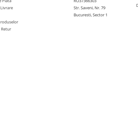
 Plata
RO37366303
 Livrare
Str. Saveni, Nr. 79
Bucuresti, Sector 1
Produselor
e Retur