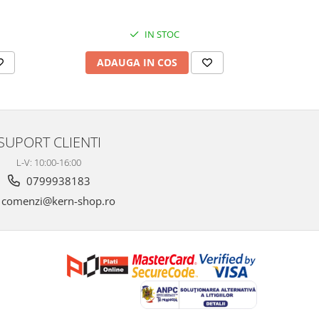
IN STOC
AD
ADAUGA IN COS
SUPORT CLIENTI
L-V: 10:00-16:00
0799938183
comenzi@kern-shop.ro