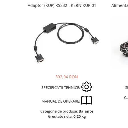
Masurare dimensiuni corporale
Adaptor (KUP) RS232 - KERN KUP-01
Alimenta
Sisteme Industry 4.0
Sisteme de cantarire Industry 4.0
Greutati de testare
Accesorii greutati
Cutii din aluminiu
Cutii din lemn
Cutii din plastic
Manipulare greutati
Manusi
392,04 RON
Pensete
Pensule
SPECIFICATII TEHNICE:
S
Set verificare minimal
Ca
Cutii pentru clean room
MANUAL DE OPERARE:
Cutii din POM
Categorie de produse:
Balante
Seturi de greutati
Greutate neta:
0,20 kg
OIML E1