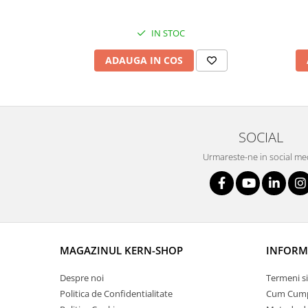
OIML E2
OIML F1
IN STOC
OIML F2
OIML M1
ADAUGA IN COS
OIML M2
OIML M3
Greutati individuale
SOCIAL
OIML E1
OIML E2
Urmareste-ne in social me
OIML F1
OIML F2
OIML M1
OIML M2
OIML M3
MAGAZINUL KERN-SHOP
INFORMA
Greutati newtoniene
Bare suport
Despre noi
Termeni si
Politica de Confidentialitate
Cum Cum
Bare suport (Newtoniene)