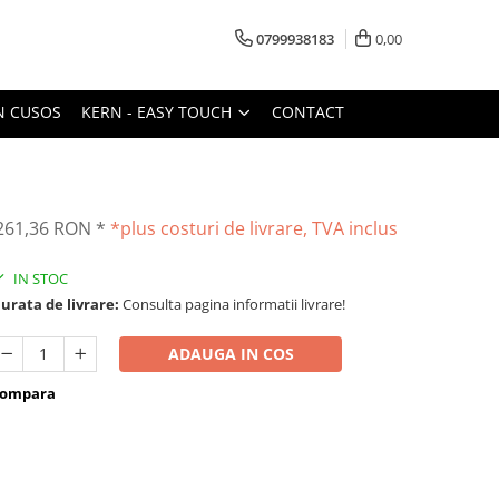
0799938183
0,00
N CUSOS
KERN - EASY TOUCH
CONTACT
261,36 RON
*
*plus costuri de livrare, TVA inclus
IN STOC
urata de livrare:
Consulta pagina informatii livrare!
ADAUGA IN COS
ompara