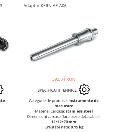
03
Adaptor KERN AE-A06
Adaptor K
392,04 RON
SPEC
SPECIFICATII TEHNICE:
Categori
nte
Categorie de produse:
Instrumente de
masurare
Mater
Material Carcasa:
stainless steel
Dimensiuni
Dimensiuni carcasa (fara piese detasabile):
12×12×70 mm
Greutate neta:
0,15 kg