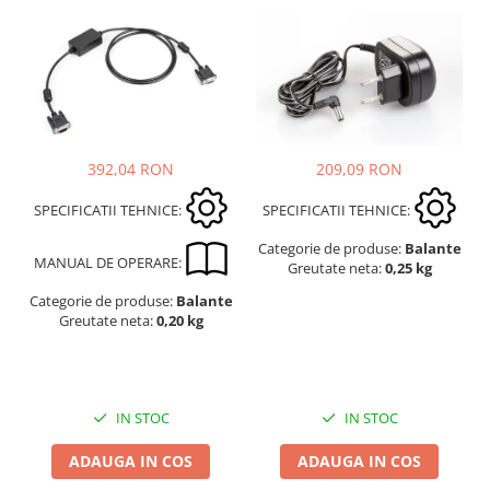
Suporti
Varf de impact
Instrumente optice
Adaptoare
Adaptor camera microscop
Altele
209,09 RON
392,04 RON
Cap microscop
SPECIFICATII TEHNICE:
SPECIFICATII TEHNICE:
Carcase si genti
Cleme
Categorie de produse:
Balante
MANUAL DE OPERARE:
Greutate neta:
0,25 kg
Condensator microscop
Categorie de produse:
Balante
Filtru Lambda
Greutate neta:
0,20 kg
Filtru microscop
Filtru Quartz wedge
Huse de protectie
Iluminare microscop
IN STOC
IN STOC
Kit camp intunecat
ADAUGA IN COS
ADAUGA IN COS
Lichid calibrare