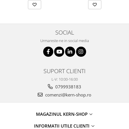
Masa microscop
Obiective microscoape
Oculare microscop
Standuri Stereomicroscoape
SOCIAL
Unitate contrast de faza
Unitate fluorescenta
Urmareste-ne in social media
Unitate polarizare
Standard calibrare
Scala aditionala refractometru
SUPORT CLIENTI
L-V: 10:00-16:00
0799938183
comenzi@kern-shop.ro
MAGAZINUL KERN-SHOP
INFORMATII UTILE CLIENTI