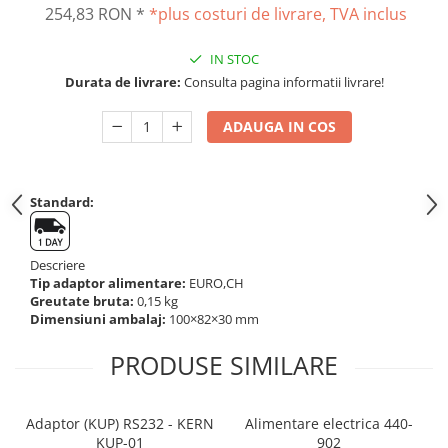
254,83 RON
*
*plus costuri de livrare, TVA inclus
Altele
Masurarea intensitatii sunetului
Cabluri
Termometre cu infrarosu
IN STOC
Cap pivotant
Standuri testare forta
Durata de livrare:
Consulta pagina informatii livrare!
Carlige
Standuri testare manuala
Cleme
ADAUGA IN COS
Standuri testare motorizata
Convertor Analog-Digital
Cutie de jonctiune
Inele suport
Standard:
Maner
Picioare ajustabile
Descriere
Piese pentru compresiune
Tip adaptor alimentare:
EURO,CH
Greutate bruta:
0,15 kg
Piulite zimtate si hexagonale
Dimensiuni ambalaj:
100×82×30 mm
Placa de montaj
Placi etalon
PRODUSE SIMILARE
Senzori
Set pentru compresiune
Adaptor (KUP) RS232 - KERN
Alimentare electrica 440-
Set suruburi otel
KUP-01
902