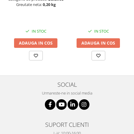
Masa microscop
Greutate neta:
0,20 kg
Obiective microscoape
Oculare microscop
Standuri Stereomicroscoape
IN STOC
IN STOC
Unitate contrast de faza
Unitate fluorescenta
ADAUGA IN COS
ADAUGA IN COS
Unitate polarizare
Standard calibrare
Scala aditionala refractometru
SOCIAL
Urmareste-ne in social media
SUPORT CLIENTI
L-V: 10:00-16:00