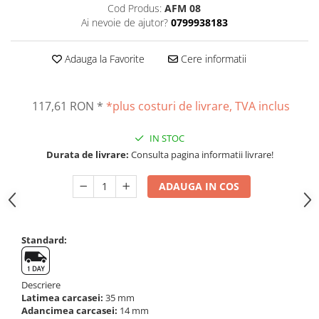
Cod Produs:
AFM 08
Altele
Masurarea intensitatii sunetului
Ai nevoie de ajutor?
0799938183
Cabluri
Termometre cu infrarosu
Cap pivotant
Standuri testare forta
Adauga la Favorite
Cere informatii
Carlige
Standuri testare manuala
Cleme
Standuri testare motorizata
117,61 RON
*
*plus costuri de livrare, TVA inclus
Convertor Analog-Digital
Cutie de jonctiune
IN STOC
Inele suport
Durata de livrare:
Consulta pagina informatii livrare!
Maner
Picioare ajustabile
ADAUGA IN COS
Piese pentru compresiune
Piulite zimtate si hexagonale
Placa de montaj
Standard:
Placi etalon
Senzori
Descriere
Set pentru compresiune
Latimea carcasei:
35 mm
Set suruburi otel
Adancimea carcasei:
14 mm