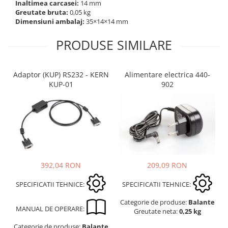
Inaltimea carcasei:
14 mm
Suporti
Greutate bruta:
0,05 kg
Varf de impact
Dimensiuni ambalaj:
35×14×14 mm
Instrumente optice
PRODUSE SIMILARE
Adaptoare
Adaptor camera microscop
Adaptor (KUP) RS232 - KERN
Alimentare electrica 440-
Altele
KUP-01
902
Cap microscop
Carcase si genti
Cleme
Condensator microscop
Filtru Lambda
Filtru microscop
209,09 RON
392,04 RON
Filtru Quartz wedge
Huse de protectie
SPECIFICATII TEHNICE:
SPECIFICATII TEHNICE:
Iluminare microscop
Categorie de produse:
Balante
Kit camp intunecat
MANUAL DE OPERARE:
Greutate neta:
0,25 kg
Lichid calibrare
Categorie de produse:
Balante