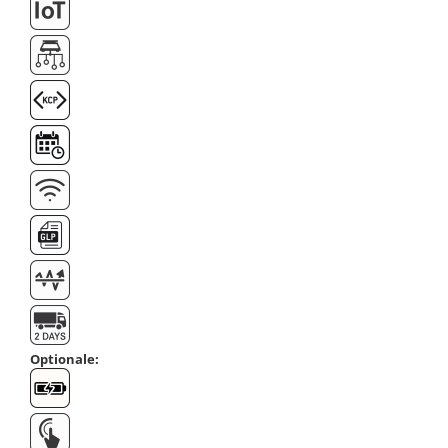
Masa microscop
Obiective microscoape
Oculare microscop
Standuri Stereomicroscoape
Unitate contrast de faza
Unitate fluorescenta
Unitate polarizare
Standard calibrare
Scala aditionala refractometru
Optionale: