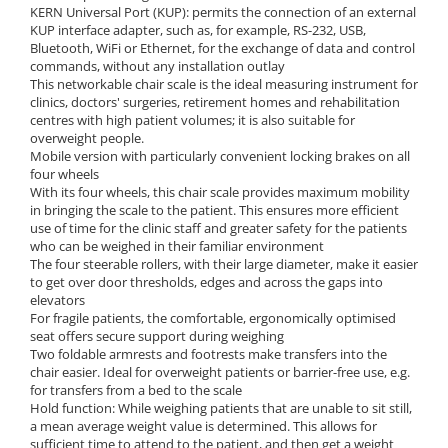
KERN Universal Port (KUP): permits the connection of an external
KUP interface adapter, such as, for example, RS-232, USB,
Bluetooth, WiFi or Ethernet, for the exchange of data and control
commands, without any installation outlay
This networkable chair scale is the ideal measuring instrument for
clinics, doctors' surgeries, retirement homes and rehabilitation
centres with high patient volumes; it is also suitable for
overweight people.
Mobile version with particularly convenient locking brakes on all
four wheels
With its four wheels, this chair scale provides maximum mobility
in bringing the scale to the patient. This ensures more efficient
use of time for the clinic staff and greater safety for the patients
who can be weighed in their familiar environment
The four steerable rollers, with their large diameter, make it easier
to get over door thresholds, edges and across the gaps into
elevators
For fragile patients, the comfortable, ergonomically optimised
seat offers secure support during weighing
Two foldable armrests and footrests make transfers into the
chair easier. Ideal for overweight patients or barrier-free use, e.g.
for transfers from a bed to the scale
Hold function: While weighing patients that are unable to sit still,
a mean average weight value is determined. This allows for
sufficient time to attend to the patient, and then get a weight