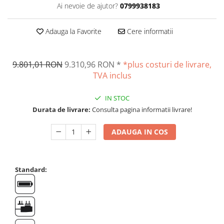
Ai nevoie de ajutor?
0799938183
Suporti
Varf de impact
Adauga la Favorite
Cere informatii
Instrumente optice
Adaptoare
Adaptor camera microscop
9.801,01 RON
9.310,96 RON
*
*plus costuri de livrare,
Altele
TVA inclus
Cap microscop
IN STOC
Carcase si genti
Durata de livrare:
Consulta pagina informatii livrare!
Cleme
Condensator microscop
ADAUGA IN COS
Filtru Lambda
Filtru microscop
Filtru Quartz wedge
Standard:
Huse de protectie
Iluminare microscop
Kit camp intunecat
Lichid calibrare