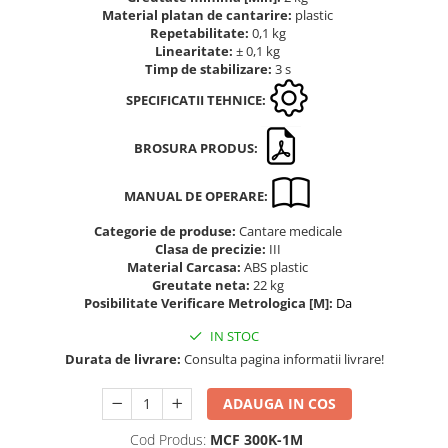
Material platan de cantarire:
plastic
Altele
Masurarea intensitatii sunetului
Repetabilitate:
0,1 kg
Cabluri
Termometre cu infrarosu
Linearitate:
± 0,1 kg
Timp de stabilizare:
3 s
Cap pivotant
Standuri testare forta
Carlige
SPECIFICATII TEHNICE:
Standuri testare manuala
Cleme
Standuri testare motorizata
Convertor Analog-Digital
BROSURA PRODUS:
Cutie de jonctiune
MANUAL DE OPERARE:
Inele suport
Maner
Categorie de produse:
Cantare medicale
Clasa de precizie:
III
Picioare ajustabile
Material Carcasa:
ABS plastic
Piese pentru compresiune
Greutate neta:
22 kg
Posibilitate Verificare Metrologica [M]:
Da
Piulite zimtate si hexagonale
Placa de montaj
IN STOC
Placi etalon
Durata de livrare:
Consulta pagina informatii livrare!
Senzori
ADAUGA IN COS
Set pentru compresiune
Set suruburi otel
Cod Produs:
MCF 300K-1M