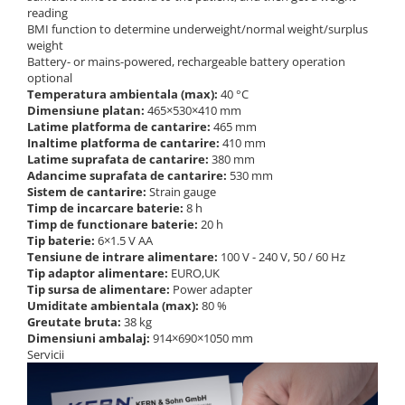
reading
BMI function to determine underweight/normal weight/surplus
weight
Battery- or mains-powered, rechargeable battery operation
optional
Temperatura ambientala (max):
40 °C
Dimensiune platan:
465×530×410 mm
Latime platforma de cantarire:
465 mm
Inaltime platforma de cantarire:
410 mm
Latime suprafata de cantarire:
380 mm
Adancime suprafata de cantarire:
530 mm
Sistem de cantarire:
Strain gauge
Timp de incarcare baterie:
8 h
Timp de functionare baterie:
20 h
Tip baterie:
6×1.5 V AA
Tensiune de intrare alimentare:
100 V - 240 V, 50 / 60 Hz
Tip adaptor alimentare:
EURO,UK
Tip sursa de alimentare:
Power adapter
Umiditate ambientala (max):
80 %
Greutate bruta:
38 kg
Dimensiuni ambalaj:
914×690×1050 mm
Servicii