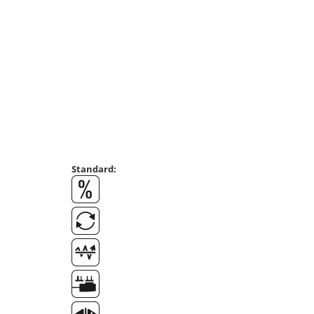
Masurare dimensiuni corporale
Sisteme Industry 4.0
Sisteme de cantarire Industry 4.0
Greutati de testare
Accesorii greutati
Cutii din aluminiu
Cutii din lemn
Cutii din plastic
Manipulare greutati
Standard:
Manusi
Pensete
Pensule
Set verificare minimal
Cutii pentru clean room
Cutii din POM
Seturi de greutati
OIML E1