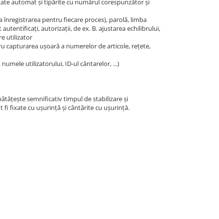
tate automat și tipărite cu numărul corespunzător și
la înregistrarea pentru fiecare proces), parolă, limba
utentificați, autorizații, de ex. B. ajustarea echilibrului,
e utilizator
ru capturarea ușoară a numerelor de articole, rețete,
numele utilizatorului, ID-ul cântarelor, ...)
ătățește semnificativ timpul de stabilizare și
 fi fixate cu ușurință și cântărite cu ușurință.