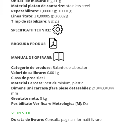
Unitati de masura:
mg, ct, g
Material platan de cantarire:
stainless steel
Repetabilitate:
0,00002 g; 0,0001 g
Linearitate:
± 0,00005 g; 0,0002 g
Timp de stabilizare:
8 s; 2 s
SPECIFICATII TEHNICE:
BROSURA PRODUS:
MANUAL DE OPERARE:
Categorie de produse:
Balante de laborator
Valori de calibrare:
0,001 g
Clasa de precizie:
I
Material Carcasa:
cast aluminium, plastic
Dimensiuni carcasa (fara piese detasabile):
213×433×344
mm
Greutate neta:
8 kg
Posibilitate Verificare Metrologica [M]:
Da
IN STOC
Durata de livrare:
Consulta pagina informatii livrare!