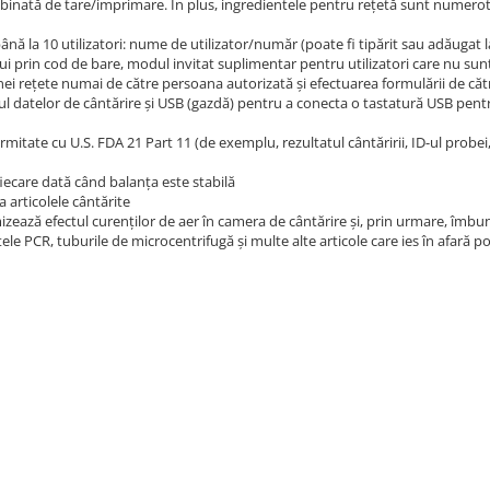
mbinată de tare/imprimare. În plus, ingredientele pentru rețetă sunt numero
 până la 10 utilizatori: nume de utilizator/număr (poate fi tipărit sau adăugat 
ului prin cod de bare, modul invitat suplimentar pentru utilizatori care nu sunt a
i rețete numai de către persoana autorizată și efectuarea formulării de cătr
rul datelor de cântărire și USB (gazdă) pentru a conecta o tastatură USB pent
rmitate cu U.S. FDA 21 Part 11 (de exemplu, rezultatul cântăririi, ID-ul probei, 
ecare dată când balanța este stabilă
 articolele cântărite
mizează efectul curenților de aer în camera de cântărire și, prin urmare, îmbun
ele PCR, tuburile de microcentrifugă și multe alte articole care ies în afară pot