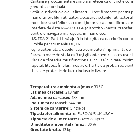
Cântărire și documentare simplă a rețetei cu o funcție co
Masurarea fortei - Digital
greutatea nominală
Masurarea mecanica a fortei
Setările individuale ale utilizatorului pot fi stocate pentru
meniului, profiluri utilizator, accesarea setărilor utilizator
Testere pietre funerare
modificarea setărilor sau condiționarea sau modificarea une
Masurare cuplu
Interfețe de date RS-232 și USB (dispozitiv) pentru transfe
pentru o navigare mai ușoară în meniu etc.
Masurare cuplu pentru capace cu
U.S. FDA 21 Part 11: vă ajută la integritatea datelor în confo
filet
Limbile pentru meniu DE, EN
Masurare cuplu pentru scule
Ieșire automată a datelor către computer/imprimantă de fi
Paravan mare de sticlă cu 3 uși glisante pentru acces ușor la
Masurarea grosimii stratului
Placa de cântărire multifuncțională inclusă în livrare, mini
Masurarea grosimii stratului -
repetabilitatea. În plus, mostrele, hârtia de probă, recipient
Husa de protectie de lucru inclusa in livrare
Digital
Masurarea grosimii materialului
Temperatura ambientala (max):
30 °C
Metoda Echo-Echo
Latimea carcasei:
213 mm
Metoda Pulse-Echo
Adancimea carcasei:
433 mm
Inaltimea carcasei:
344 mm
Mediul si siguranta muncii
Sistem de cantarire:
Single cell
Masurarea intensitatii luminoase
Tip adaptor alimentare:
EURO,AUS,UK,US,CH
Tip sursa de alimentare:
Power adapter
Masurarea intensitatii sunetului
Umiditate ambientala (max):
80 %
Termometre cu infrarosu
Greutate bruta:
13 kg