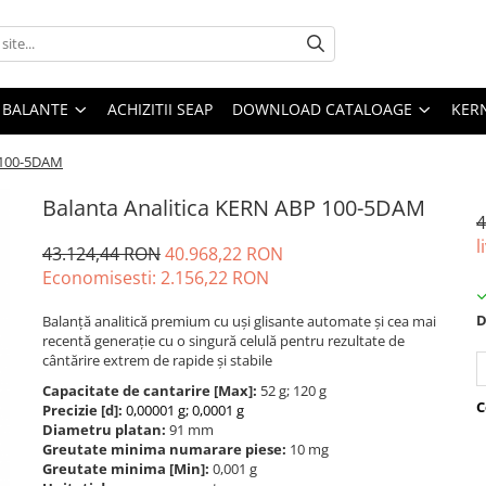
E BALANTE
ACHIZITII SEAP
DOWNLOAD CATALOAGE
KER
P 100-5DAM
Balanta Analitica KERN ABP 100-5DAM
4
l
43.124,44 RON
40.968,22 RON
Economisesti:
2.156,22
RON
D
Balanță analitică premium cu uși glisante automate și cea mai
recentă generație cu o singură celulă pentru rezultate de
cântărire extrem de rapide și stabile
Capacitate de cantarire [Max]:
52 g; 120 g
C
Precizie [d]:
0,00001 g; 0,0001 g
Diametru platan:
91 mm
Greutate minima numarare piese:
10 mg
Greutate minima [Min]:
0,001 g