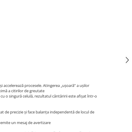
i accelerează procesele. Atingerea „ușoară” a ușilor
imă a citirilor de greutate
 o singură celulă, rezultatul cântăririi este afișat într-o
cat de precizie și face balanța independentă de locul de
a emite un mesaj de avertizare