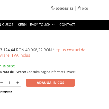
0799938183
0,00
N CUSOS
KERN - EASY TOUCH
CONTACT
3.124,44 RON
40.968,22 RON
*
*plus costuri de
ivrare, TVA inclus
IN STOC
urata de livrare:
Consulta pagina informatii livrare!
ADAUGA IN COS
ompara