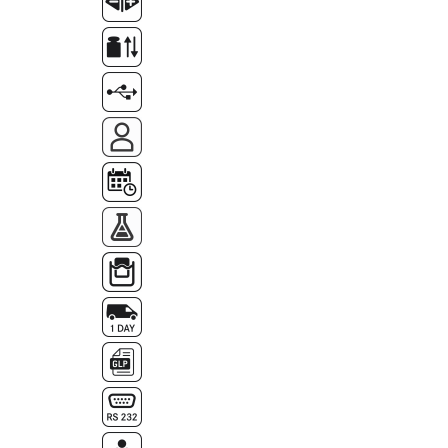
OIML E2
OIML F1
OIML F2
OIML M1
OIML M2
OIML M3
Greutati individuale
OIML E1
OIML E2
OIML F1
OIML F2
OIML M1
OIML M2
OIML M3
Greutati newtoniene
Bare suport
Bare suport (Newtoniene)