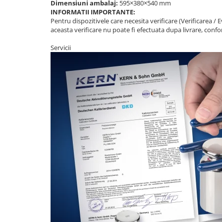
Dimensiuni ambalaj:
595×380×540 mm
Standuri testare forta
INFORMATII IMPORTANTE:
Standuri testare manuala
Pentru dispozitivele care necesita verificare (Verificarea 
aceasta verificare nu poate fi efectuata dupa livrare, confor
Standuri testare motorizata
Componente pentru masurare
Servicii
Componente pentru masurare
Dispozitive display
Grinzi de cantarire
Platforme
Sisteme de cantarire Industry 4.0
Instrumente optice
Microscoape
Camere microscop
Microscoape cu lumina transmisa
Microscoape cu polarizare
Microscoape video
Microscop metalurgic
Stereomicroscoape