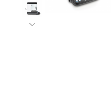
Cantare de banc
Cantare de numarare
Cantare de podea
Cantare drive-through
Cantare pentru paleti
Punti de cantarire
Cantare pentru macara
Cantare medicale
Cantare medicale
Cantar cu balustrada
Cantare bebelusi
Cantare cu platforma pentru
scaune cu rotile
Cantare cu scaun
Cantare de baie
Cantare personale
Dinamometre de mana