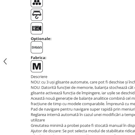
Instrumente de masurare
Celule de forta
Celule de sarcina
Celule masurare masa
Senzori de cuplu
Optionale:
Durometre
Durometre pentru metale (Leeb)
Fabrica:
Durometre pentru metale (UCI)
Durometre pentru plastic (Shore)
Dispozitive de masurare a lungimii
Descriere
NOU: cu 3 uși glisante automate, care pot fi deschise și înch
Masurare metrica a lungimii
NOU: Datorită funcției de memorie, balanța stochează cât d
glisante activează funcția de împingere, iar ușile se deschid
Componente pentru masurare
Această nouă generație de balanțe analitice combină cel mai î
Transmitatoare
fracțiune de timp cu modele comparabile. Împreună cu meniu
Pad de navigare pentru navigare super rapidă prin meniur
Colorimetre
Reglarea internă automată în cazul unei modificări a temper
Masurare forta
utilizare
Greutatea minimă a probei poate fi stocată manual în dispo
Bacuri cu surub
Ajutor de dozare: Se pot selecta modul de stabilitate ridicată 