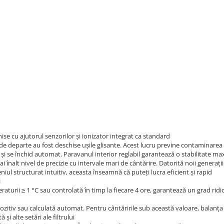
ise cu ajutorul senzorilor și ionizator integrat ca standard
e departe au fost deschise ușile glisante. Acest lucru previne contaminarea ș
 și se închid automat. Paravanul interior reglabil garantează o stabilitate max
nalt nivel de precizie cu intervale mari de cântărire. Datorită noii generații cu
l structurat intuitiv, aceasta înseamnă că puteți lucra eficient și rapid
i
aturii ≥ 1 °C sau controlată în timp la fiecare 4 ore, garantează un grad ridi
zitiv sau calculată automat. Pentru cântăririle sub această valoare, balanț
și alte setări ale filtrului