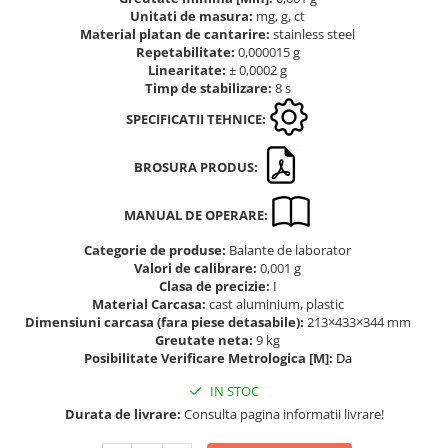
Masurare dimensiuni corporale
Unitati de masura:
mg, g, ct
Sisteme Industry 4.0
Material platan de cantarire:
stainless steel
Repetabilitate:
0,000015 g
Sisteme de cantarire Industry 4.0
Linearitate:
± 0,0002 g
Greutati de testare
Timp de stabilizare:
8 s
Accesorii greutati
SPECIFICATII TEHNICE:
Cutii din aluminiu
Cutii din lemn
BROSURA PRODUS:
Cutii din plastic
MANUAL DE OPERARE:
Manipulare greutati
Manusi
Categorie de produse:
Balante de laborator
Valori de calibrare:
0,001 g
Pensete
Clasa de precizie:
I
Pensule
Material Carcasa:
cast aluminium, plastic
Dimensiuni carcasa (fara piese detasabile):
213×433×344 mm
Set verificare minimal
Greutate neta:
9 kg
Cutii pentru clean room
Posibilitate Verificare Metrologica [M]:
Da
Cutii din POM
IN STOC
Seturi de greutati
Durata de livrare:
Consulta pagina informatii livrare!
OIML E1