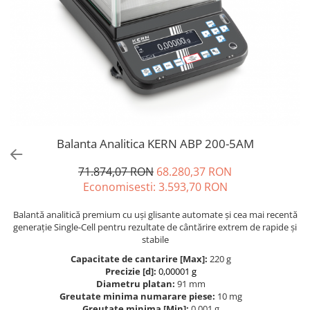
Cantare de banc
Cantare de numarare
Cantare de podea
Cantare drive-through
Cantare pentru paleti
Punti de cantarire
Cantare pentru macara
Cantare medicale
Balanta Analitica KERN ABP 200-5AM
Cantare medicale
71.874,07 RON
68.280,37 RON
Cantar cu balustrada
Economisesti:
3.593,70
RON
Cantare bebelusi
Cantare cu platforma pentru
Balantă analitică premium cu uși glisante automate și cea mai recentă
scaune cu rotile
generație Single-Cell pentru rezultate de cântărire extrem de rapide și
Cantare cu scaun
stabile
Cantare de baie
Capacitate de cantarire [Max]:
220 g
Precizie [d]:
0,00001 g
Cantare personale
Diametru platan:
91 mm
Dinamometre de mana
Greutate minima numarare piese:
10 mg
Greutate minima [Min]:
0,001 g