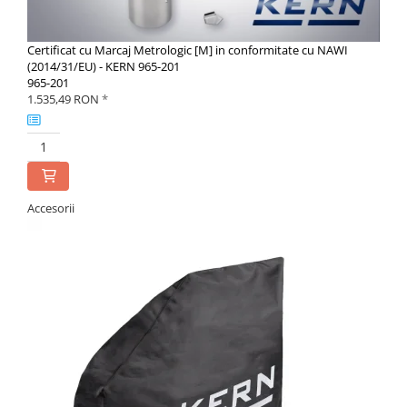
Adaptoare
Adaptor camera microscop
Certificat cu Marcaj Metrologic [M] in conformitate cu NAWI
(2014/31/EU) - KERN 965-201
Altele
965-201
Cap microscop
1.535,49 RON
*
Carcase si genti
Cleme
Condensator microscop
Filtru Lambda
Accesorii
Filtru microscop
Filtru Quartz wedge
Huse de protectie
Iluminare microscop
Kit camp intunecat
Lichid calibrare
Masa microscop
Obiective microscoape
Oculare microscop