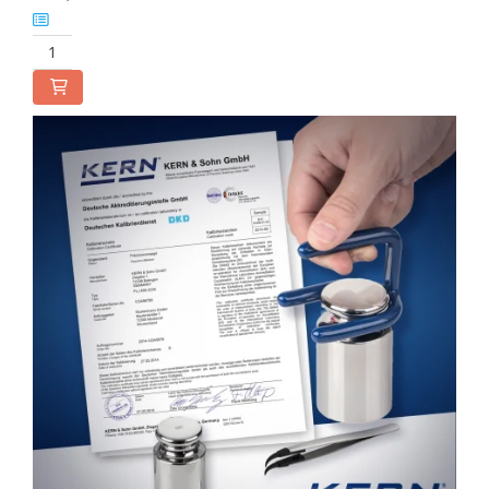
Cap pivotant
Carlige
Cleme
Convertor Analog-Digital
Cutie de jonctiune
Inele suport
Maner
Picioare ajustabile
Piese pentru compresiune
Piulite zimtate si hexagonale
Placa de montaj
Placi etalon
Senzori
Set pentru compresiune
Set suruburi otel
Suporti
Varf de impact
Instrumente optice