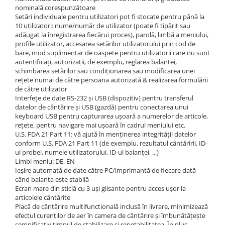
nominală corespunzătoare
Microscoape cu fluorescenta
Setări individuale pentru utilizatori pot fi stocate pentru până la
Iluminare microscop
10 utilizatori: nume/număr de utilizator (poate fi tipărit sau
adăugat la înregistrarea fiecărui proces), parolă, limbă a meniului,
Refractometre
profile utilizator, accesarea setărilor utilizatorului prin cod de
Refractometre analogice
bare, mod suplimentar de oaspete pentru utilizatorii care nu sunt
autentificați, autorizații, de exemplu, reglarea balanței,
Refractometre Digitale
schimbarea setărilor sau condiționarea sau modificarea unei
Software
rețete numai de către persoana autorizată & realizarea formulării
de către utilizator
KERN Software
Interfețe de date RS-232 și USB (dispozitiv) pentru transferul
Easy Touch
datelor de cântărire și USB (gazdă) pentru conectarea unui
keyboard USB pentru capturarea ușoară a numerelor de articole,
Software pentru transfer de date
rețete, pentru navigare mai ușoară în cadrul meniului etc.
Pachet balanta si software
U.S. FDA 21 Part 11: vă ajută în menținerea integrității datelor
conform U.S. FDA 21 Part 11 (de exemplu, rezultatul cântăririi, ID-
Balante inventar
ul probei, numele utilizatorului, ID-ul balanței, ...)
Balante retete
Limbi meniu: DE, EN
Ieșire automată de date către PC/imprimantă de fiecare dată
Balante preambalare
când balanta este stabilă
Cantare cafenea
Ecran mare din sticlă cu 3 uși glisante pentru acces ușor la
articolele cântărite
Software Sauter
Placă de cântărire multifunctională inclusă în livrare, minimizează
Software pentru transfer de date
efectul curenților de aer în camera de cântărire și îmbunătățește
semnificativ timpul de stabilizare și repetabilitatea. În plus,