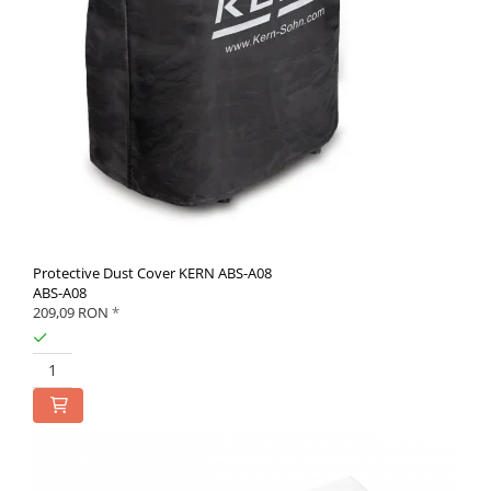
Standuri Stereomicroscoape
Unitate contrast de faza
Unitate fluorescenta
Unitate polarizare
Standard calibrare
Scala aditionala refractometru
Produse noi
Protective Dust Cover KERN ABS-A08
ABS-A08
209,09 RON
*