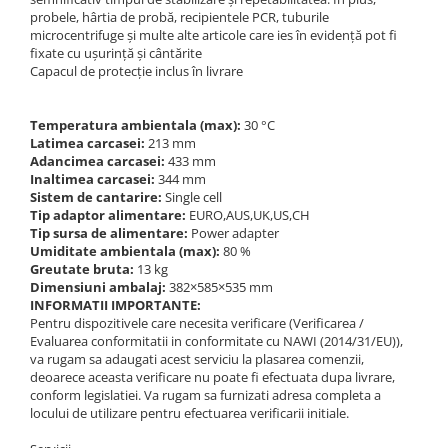
Accesorii
probele, hârtia de probă, recipientele PCR, tuburile
Balante
microcentrifuge și multe alte articole care ies în evidență pot fi
fixate cu ușurință și cântărite
Adaptoare
Capacul de protecție inclus în livrare
Adaptoare electrice
Altele
Temperatura ambientala (max):
30 °C
Baterii reincarcabile
Latimea carcasei:
213 mm
Adancimea carcasei:
433 mm
Bluetooth
Inaltimea carcasei:
344 mm
Cabluri
Sistem de cantarire:
Single cell
Tip adaptor alimentare:
EURO,AUS,UK,US,CH
Cantare suspendate
Tip sursa de alimentare:
Power adapter
Carcase si genti
Umiditate ambientala (max):
80 %
Greutate bruta:
13 kg
Carlige
Dimensiuni ambalaj:
382×585×535 mm
Coloane
INFORMATII IMPORTANTE:
Convertoare
Pentru dispozitivele care necesita verificare (Verificarea /
Evaluarea conformitatii in conformitate cu NAWI (2014/31/EU)),
Covorase cauciuc
va rugam sa adaugati acest serviciu la plasarea comenzii,
Declansator de picior
deoarece aceasta verificare nu poate fi efectuata dupa livrare,
conform legislatiei. Va rugam sa furnizati adresa completa a
Dispozitive display
locului de utilizare pentru efectuarea verificarii initiale.
Elemente de protectie