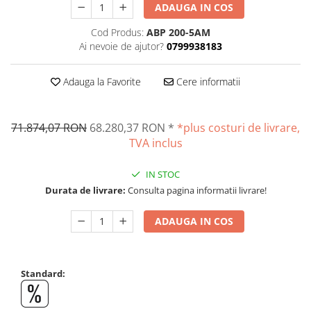
OIML E2
ADAUGA IN COS
OIML F1
Cod Produs:
ABP 200-5AM
OIML F2
Ai nevoie de ajutor?
0799938183
OIML M1
OIML M2
Adauga la Favorite
Cere informatii
OIML M3
Greutati individuale
71.874,07 RON
68.280,37 RON
*
*plus costuri de livrare,
OIML E1
TVA inclus
OIML E2
OIML F1
IN STOC
Durata de livrare:
Consulta pagina informatii livrare!
OIML F2
OIML M1
ADAUGA IN COS
OIML M2
OIML M3
Greutati newtoniene
Standard:
Bare suport
Bare suport (Newtoniene)