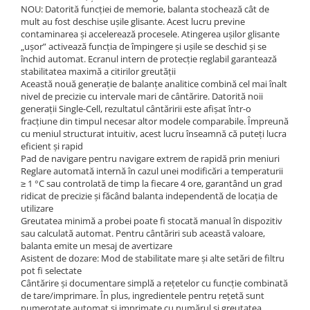
Standuri testare forta
NOU: Datorită funcției de memorie, balanta stochează cât de
mult au fost deschise ușile glisante. Acest lucru previne
Standuri testare manuala
contaminarea și accelerează procesele. Atingerea ușilor glisante
Standuri testare motorizata
„ușor” activează funcția de împingere și ușile se deschid și se
închid automat. Ecranul intern de protecție reglabil garantează
Componente pentru masurare
stabilitatea maximă a citirilor greutății
Componente pentru masurare
Această nouă generație de balanțe analitice combină cel mai înalt
nivel de precizie cu intervale mari de cântărire. Datorită noii
Dispozitive display
generații Single-Cell, rezultatul cântăririi este afișat într-o
Grinzi de cantarire
fracțiune din timpul necesar altor modele comparabile. Împreună
cu meniul structurat intuitiv, acest lucru înseamnă că puteți lucra
Platforme
eficient și rapid
Sisteme de cantarire Industry 4.0
Pad de navigare pentru navigare extrem de rapidă prin meniuri
Reglare automată internă în cazul unei modificări a temperaturii
Instrumente optice
≥ 1 °C sau controlată de timp la fiecare 4 ore, garantând un grad
Microscoape
ridicat de precizie și făcând balanta independentă de locația de
utilizare
Camere microscop
Greutatea minimă a probei poate fi stocată manual în dispozitiv
Microscoape cu lumina transmisa
sau calculată automat. Pentru cântăriri sub această valoare,
balanta emite un mesaj de avertizare
Microscoape cu polarizare
Asistent de dozare: Mod de stabilitate mare și alte setări de filtru
Microscoape video
pot fi selectate
Cântărire și documentare simplă a rețetelor cu funcție combinată
Microscop metalurgic
de tare/imprimare. În plus, ingredientele pentru rețetă sunt
Stereomicroscoape
numerotate automat și imprimate cu numărul și greutatea