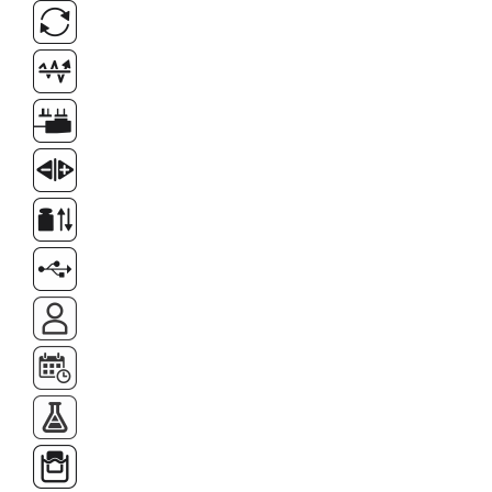
Instrumente de masurare
Celule de forta
Celule de sarcina
Celule masurare masa
Senzori de cuplu
Durometre
Durometre pentru metale (Leeb)
Durometre pentru metale (UCI)
Durometre pentru plastic (Shore)
Dispozitive de masurare a lungimii
Masurare metrica a lungimii
Componente pentru masurare
Transmitatoare
Colorimetre
Masurare forta
Bacuri cu surub