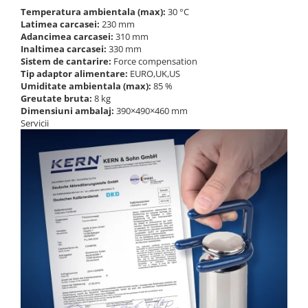
Temperatura ambientala (max):
30 °C
Latimea carcasei:
230 mm
Adancimea carcasei:
310 mm
Inaltimea carcasei:
330 mm
Sistem de cantarire:
Force compensation
Tip adaptor alimentare:
EURO,UK,US
Umiditate ambientala (max):
85 %
Greutate bruta:
8 kg
Dimensiuni ambalaj:
390×490×460 mm
Servicii