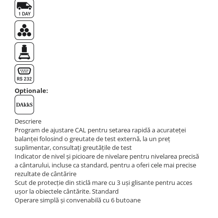
Masa microscop
Obiective microscoape
Oculare microscop
Standuri Stereomicroscoape
Unitate contrast de faza
Unitate fluorescenta
Unitate polarizare
Optionale:
Standard calibrare
Scala aditionala refractometru
Descriere
Program de ajustare CAL pentru setarea rapidă a acurateței
balanței folosind o greutate de test externă, la un preț
suplimentar, consultați greutățile de test
Indicator de nivel și picioare de nivelare pentru nivelarea precisă
a cântarului, incluse ca standard, pentru a oferi cele mai precise
rezultate de cântărire
Scut de protecție din sticlă mare cu 3 uși glisante pentru acces
ușor la obiectele cântărite. Standard
Operare simplă și convenabilă cu 6 butoane