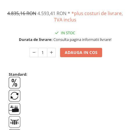
Suporti
Varf de impact
4.835,16 RON
4.593,41 RON
*
*plus costuri de livrare,
Instrumente optice
TVA inclus
Adaptoare
IN STOC
Adaptor camera microscop
Durata de livrare:
Consulta pagina informatii livrare!
Altele
Cap microscop
ADAUGA IN COS
Carcase si genti
Cleme
Condensator microscop
Standard:
Filtru Lambda
Filtru microscop
Filtru Quartz wedge
Huse de protectie
Iluminare microscop
Kit camp intunecat
Lichid calibrare