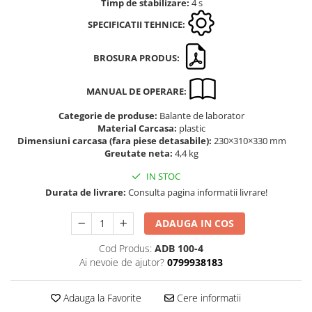
Timp de stabilizare:
4 s
Altele
Masurarea intensitatii sunetului
SPECIFICATII TEHNICE:
Cabluri
Termometre cu infrarosu
Cap pivotant
Standuri testare forta
BROSURA PRODUS:
Carlige
Standuri testare manuala
Cleme
Standuri testare motorizata
MANUAL DE OPERARE:
Convertor Analog-Digital
Categorie de produse:
Balante de laborator
Cutie de jonctiune
Material Carcasa:
plastic
Inele suport
Dimensiuni carcasa (fara piese detasabile):
230×310×330 mm
Greutate neta:
4,4 kg
Maner
Picioare ajustabile
IN STOC
Durata de livrare:
Consulta pagina informatii livrare!
Piese pentru compresiune
Piulite zimtate si hexagonale
ADAUGA IN COS
Placa de montaj
Placi etalon
Cod Produs:
ADB 100-4
Ai nevoie de ajutor?
0799938183
Senzori
Set pentru compresiune
Adauga la Favorite
Cere informatii
Set suruburi otel