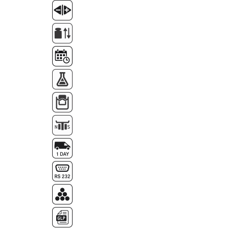
OIML E2
OIML F1
OIML F2
OIML M1
OIML M2
OIML M3
Greutati individuale
OIML E1
OIML E2
OIML F1
OIML F2
OIML M1
OIML M2
OIML M3
Greutati newtoniene
Bare suport
Bare suport (Newtoniene)