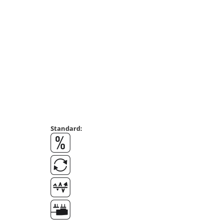
Masurare dimensiuni corporale
Sisteme Industry 4.0
Sisteme de cantarire Industry 4.0
Greutati de testare
Accesorii greutati
Cutii din aluminiu
Cutii din lemn
Cutii din plastic
Manipulare greutati
Manusi
Standard:
Pensete
Pensule
Set verificare minimal
Cutii pentru clean room
Cutii din POM
Seturi de greutati
OIML E1