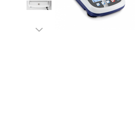
Cantare de banc
Cantare de numarare
Cantare de podea
Cantare drive-through
Cantare pentru paleti
Punti de cantarire
Cantare pentru macara
Cantare medicale
Cantare medicale
Cantar cu balustrada
Cantare bebelusi
Cantare cu platforma pentru
scaune cu rotile
Cantare cu scaun
Cantare de baie
Cantare personale
Dinamometre de mana