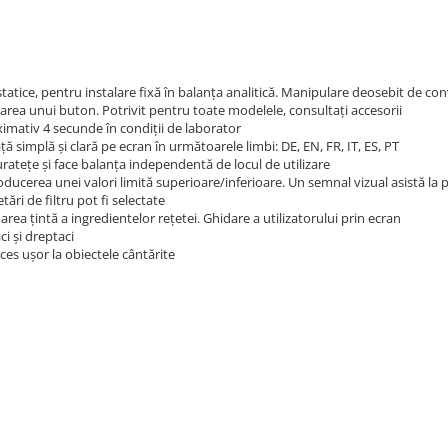
ostatice, pentru instalare fixă în balanța analitică. Manipulare deosebit de c
sarea unui buton. Potrivit pentru toate modelele, consultați accesorii
oximativ 4 secunde în condiții de laborator
ță simplă și clară pe ecran în următoarele limbi: DE, EN, FR, IT, ES, PT
ratețe și face balanța independentă de locul de utilizare
roducerea unei valori limită superioare/inferioare. Un semnal vizual asistă la p
tări de filtru pot fi selectate
a țintă a ingredientelor rețetei. Ghidare a utilizatorului prin ecran
i și dreptaci
ces ușor la obiectele cântărite