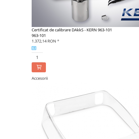
Standuri testare forta
Standuri testare manuala
Standuri testare motorizata
Componente pentru masurare
Certificat de calibrare DAkkS - KERN 963-101
963-101
Componente pentru masurare
1.372,14 RON
*
Dispozitive display
Grinzi de cantarire
Platforme
Sisteme de cantarire Industry 4.0
Accesorii
Instrumente optice
Microscoape
Camere microscop
Microscoape cu lumina transmisa
Microscoape cu polarizare
Microscoape video
Microscop metalurgic
Stereomicroscoape