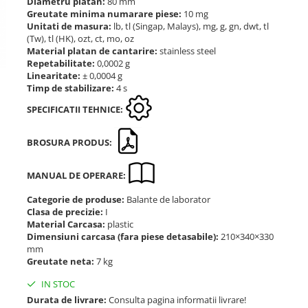
Diametru platan:
80 mm
Greutate minima numarare piese:
10 mg
Unitati de masura:
lb, tl (Singap, Malays), mg, g, gn, dwt, tl
(Tw), tl (HK), ozt, ct, mo, oz
Material platan de cantarire:
stainless steel
Repetabilitate:
0,0002 g
Linearitate:
± 0,0004 g
Timp de stabilizare:
4 s
SPECIFICATII TEHNICE:
BROSURA PRODUS:
MANUAL DE OPERARE:
Categorie de produse:
Balante de laborator
Clasa de precizie:
I
Material Carcasa:
plastic
Dimensiuni carcasa (fara piese detasabile):
210×340×330
mm
Greutate neta:
7 kg
IN STOC
Durata de livrare:
Consulta pagina informatii livrare!