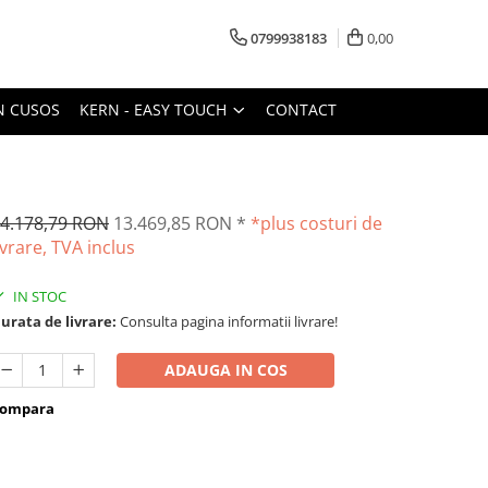
0799938183
0,00
N CUSOS
KERN - EASY TOUCH
CONTACT
4.178,79 RON
13.469,85 RON
*
*plus costuri de
ivrare, TVA inclus
IN STOC
urata de livrare:
Consulta pagina informatii livrare!
ADAUGA IN COS
ompara