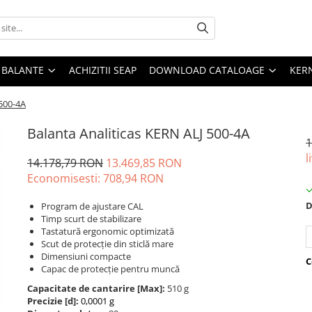
E BALANTE
ACHIZITII SEAP
DOWNLOAD CATALOAGE
KER
 500-4A
Balanta Analiticas KERN ALJ 500-4A
1
l
14.178,79 RON
13.469,85 RON
Economisesti:
708,94
RON
D
Program de ajustare CAL
Timp scurt de stabilizare
Tastatură ergonomic optimizată
Scut de protecție din sticlă mare
Dimensiuni compacte
C
Capac de protecție pentru muncă
Capacitate de cantarire [Max]:
510 g
Precizie [d]:
0,0001 g