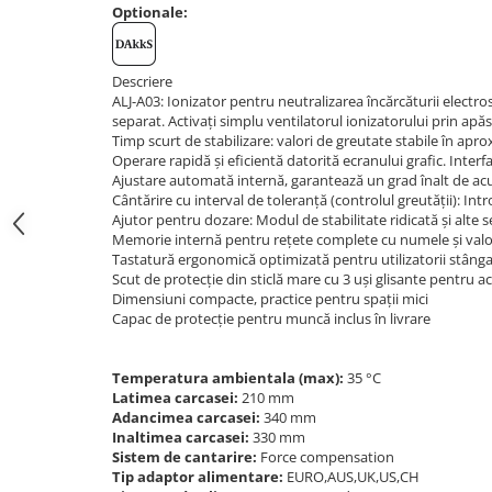
Instrumente de masurare
Optionale:
Celule de forta
Celule de sarcina
Descriere
Celule masurare masa
ALJ-A03: Ionizator pentru neutralizarea încărcăturii electr
separat. Activați simplu ventilatorul ionizatorului prin apă
Senzori de cuplu
Timp scurt de stabilizare: valori de greutate stabile în apr
Durometre
Operare rapidă și eficientă datorită ecranului grafic. Interfa
Ajustare automată internă, garantează un grad înalt de acu
Durometre pentru metale (Leeb)
Cântărire cu interval de toleranță (controlul greutății): Int
Ajutor pentru dozare: Modul de stabilitate ridicată și alte se
Durometre pentru metale (UCI)
Memorie internă pentru rețete complete cu numele și valoare
Durometre pentru plastic (Shore)
Tastatură ergonomică optimizată pentru utilizatorii stângac
Dispozitive de masurare a lungimii
Scut de protecție din sticlă mare cu 3 uși glisante pentru ac
Dimensiuni compacte, practice pentru spații mici
Masurare metrica a lungimii
Capac de protecție pentru muncă inclus în livrare
Componente pentru masurare
Transmitatoare
Temperatura ambientala (max):
35 °C
Latimea carcasei:
210 mm
Colorimetre
Adancimea carcasei:
340 mm
Masurare forta
Inaltimea carcasei:
330 mm
Sistem de cantarire:
Force compensation
Bacuri cu surub
Tip adaptor alimentare:
EURO,AUS,UK,US,CH