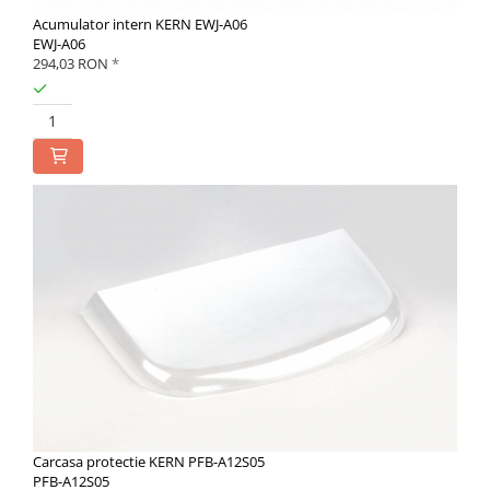
Acumulator intern KERN EWJ-A06
EWJ-A06
294,03 RON
*
Carcasa protectie KERN PFB-A12S05
PFB-A12S05