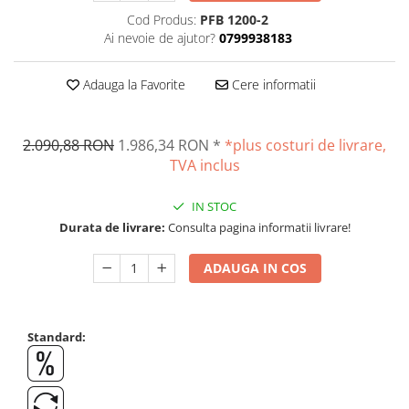
Suporti
Cod Produs:
PFB 1200-2
Varf de impact
Ai nevoie de ajutor?
0799938183
Instrumente optice
Adauga la Favorite
Cere informatii
Adaptoare
Adaptor camera microscop
Altele
2.090,88 RON
1.986,34 RON
*
*plus costuri de livrare,
Cap microscop
TVA inclus
Carcase si genti
Cleme
IN STOC
Durata de livrare:
Consulta pagina informatii livrare!
Condensator microscop
Filtru Lambda
ADAUGA IN COS
Filtru microscop
Filtru Quartz wedge
Huse de protectie
Standard:
Iluminare microscop
Kit camp intunecat
Lichid calibrare