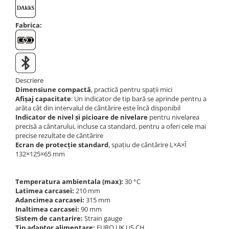
Fabrica:
Descriere
Dimensiune compactă
, practică pentru spații mici
Afișaj capacitate
: Un indicator de tip bară se aprinde pentru a
arăta cât din intervalul de cântărire este încă disponibil
Indicator de nivel și picioare de nivelare
pentru nivelarea
precisă a cântarului, incluse ca standard, pentru a oferi cele mai
precise rezultate de cântărire
Ecran de protecție standard
, spațiu de cântărire L×A×Î
132×125×65 mm
Temperatura ambientala (max):
30 °C
Latimea carcasei:
210 mm
Adancimea carcasei:
315 mm
Inaltimea carcasei:
90 mm
Sistem de cantarire:
Strain gauge
Tip adaptor alimentare:
EURO,UK,US,CH