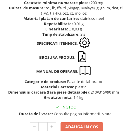
Greutate minima numarare piese:
200 mg
Altele
Masurarea intensitatii sunetului
Unitati de masura:
tol, lb, ffa, tl (Singap, Malays), g, gn, m, dwt, tl
Cabluri
(Tw), tl (HK), ozt, ct, mo, oz
Termometre cu infrarosu
Material platan de cantarire:
stainless steel
Cap pivotant
Standuri testare forta
Repetabilitate:
0,01 g
Carlige
Linearitate:
± 0,03 g
Standuri testare manuala
Timp de stabilizare:
3 s
Cleme
Standuri testare motorizata
Convertor Analog-Digital
SPECIFICATII TEHNICE:
Cutie de jonctiune
BROSURA PRODUS:
Inele suport
Maner
MANUAL DE OPERARE:
Picioare ajustabile
Piese pentru compresiune
Categorie de produse:
Balante de laborator
Material Carcasa:
plastic
Piulite zimtate si hexagonale
Dimensiuni carcasa (fara piese detasabile):
210×315×90 mm
Placa de montaj
Greutate neta:
1,4 kg
Placi etalon
IN STOC
Senzori
Durata de livrare:
Consulta pagina informatii livrare!
Set pentru compresiune
ADAUGA IN COS
Set suruburi otel