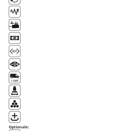
Masa microscop
Obiective microscoape
Oculare microscop
Standuri Stereomicroscoape
Unitate contrast de faza
Unitate fluorescenta
Unitate polarizare
Standard calibrare
Scala aditionala refractometru
Optionale: