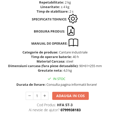
Repetabilitate:
2 kg
Altele
Masurarea intensitatii sunetului
Linearitate:
± 4 kg
Cabluri
Timp de stabilizare:
2 s
Termometre cu infrarosu
Cap pivotant
Standuri testare forta
SPECIFICATII TEHNICE:
Carlige
Standuri testare manuala
Cleme
BROSURA PRODUS:
Standuri testare motorizata
Convertor Analog-Digital
MANUAL DE OPERARE:
Cutie de jonctiune
Inele suport
Categorie de produse:
Cantare industriale
Timp de operare baterie:
40 h
Maner
Material Carcasa:
steel
Picioare ajustabile
Dimensiuni carcasa (fara piese detasabile):
90×61×255 mm
Piese pentru compresiune
Greutate neta:
4,0 kg
Piulite zimtate si hexagonale
IN STOC
Placa de montaj
Durata de livrare:
Consulta pagina informatii livrare!
Placi etalon
ADAUGA IN COS
Senzori
Set pentru compresiune
Cod Produs:
HFA 5T-3
Set suruburi otel
Ai nevoie de ajutor?
0799938183