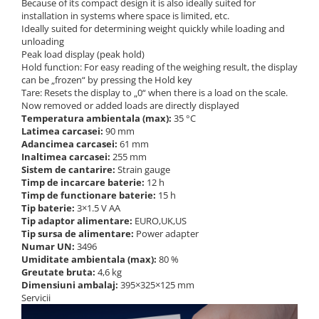
Because of its compact design it is also ideally suited for
installation in systems where space is limited, etc.
Ideally suited for determining weight quickly while loading and
unloading
Peak load display (peak hold)
Hold function: For easy reading of the weighing result, the display
can be „frozen“ by pressing the Hold key
Tare: Resets the display to „0“ when there is a load on the scale.
Now removed or added loads are directly displayed
Temperatura ambientala (max):
35 °C
Latimea carcasei:
90 mm
Adancimea carcasei:
61 mm
Inaltimea carcasei:
255 mm
Sistem de cantarire:
Strain gauge
Timp de incarcare baterie:
12 h
Timp de functionare baterie:
15 h
Tip baterie:
3×1.5 V AA
Tip adaptor alimentare:
EURO,UK,US
Tip sursa de alimentare:
Power adapter
Numar UN:
3496
Umiditate ambientala (max):
80 %
Greutate bruta:
4,6 kg
Dimensiuni ambalaj:
395×325×125 mm
Servicii