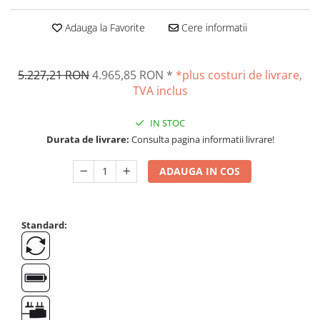
Suporti
Varf de impact
Adauga la Favorite
Cere informatii
Instrumente optice
Adaptoare
5.227,21 RON
4.965,85 RON
*
*plus costuri de livrare,
Adaptor camera microscop
TVA inclus
Altele
IN STOC
Cap microscop
Durata de livrare:
Consulta pagina informatii livrare!
Carcase si genti
Cleme
ADAUGA IN COS
Condensator microscop
Filtru Lambda
Filtru microscop
Standard:
Filtru Quartz wedge
Huse de protectie
Iluminare microscop
Kit camp intunecat
Lichid calibrare