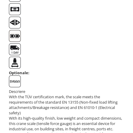
Masa microscop
Obiective microscoape
Oculare microscop
Standuri Stereomicroscoape
Unitate contrast de faza
Unitate fluorescenta
Unitate polarizare
Standard calibrare
Scala aditionala refractometru
Optionale:
Descriere
With the TÜV certification mark, the scale meets the
requirements of the standard EN 13155 (Non-fixed load lifting
attachments/Breakage resistance) and EN 61010-1 (Electrical
safety)
With its high-quality finish, low weight and compact dimensions,
this crane scale (tensile force gauge) is an essential device for
industrial use, on building sites, in freight centres, ports etc.