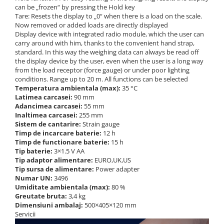
can be „frozen“ by pressing the Hold key
Tare: Resets the display to „0“ when there is a load on the scale.
Now removed or added loads are directly displayed
Display device with integrated radio module, which the user can
carry around with him, thanks to the convenient hand strap,
standard. In this way the weighing data can always be read off
the display device by the user, even when the user is a long way
from the load receptor (force gauge) or under poor lighting
conditions. Range up to 20 m. All functions can be selected
Temperatura ambientala (max):
35 °C
Latimea carcasei:
90 mm
Adancimea carcasei:
55 mm
Inaltimea carcasei:
255 mm
Sistem de cantarire:
Strain gauge
Timp de incarcare baterie:
12 h
Timp de functionare baterie:
15 h
Tip baterie:
3×1.5 V AA
Tip adaptor alimentare:
EURO,UK,US
Tip sursa de alimentare:
Power adapter
Numar UN:
3496
Umiditate ambientala (max):
80 %
Greutate bruta:
3,4 kg
Dimensiuni ambalaj:
500×405×120 mm
Servicii