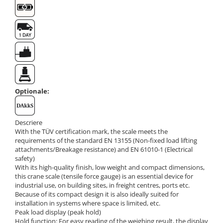
Masa microscop
Obiective microscoape
Oculare microscop
Standuri Stereomicroscoape
Unitate contrast de faza
Unitate fluorescenta
Unitate polarizare
Optionale:
Standard calibrare
Scala aditionala refractometru
Descriere
With the TÜV certification mark, the scale meets the
requirements of the standard EN 13155 (Non-fixed load lifting
attachments/Breakage resistance) and EN 61010-1 (Electrical
safety)
With its high-quality finish, low weight and compact dimensions,
this crane scale (tensile force gauge) is an essential device for
industrial use, on building sites, in freight centres, ports etc.
Because of its compact design it is also ideally suited for
installation in systems where space is limited, etc.
Peak load display (peak hold)
Hold function: For easy reading of the weighing result, the display