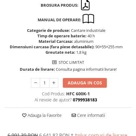
Altele
BROSURA PRODUS:
Masurarea intensitatii sunetului
Cabluri
Termometre cu infrarosu
MANUAL DE OPERARE:
Cap pivotant
Standuri testare forta
Carlige
Categorie de produse:
Cantare industriale
Standuri testare manuala
Timp de operare baterie:
40 h
Cleme
Standuri testare motorizata
Material Carcasa:
aluminium
Convertor Analog-Digital
Dimensiuni carcasa (fara piese detasabile):
90×55×255 mm
Greutate neta:
1,8 kg
Cutie de jonctiune
Inele suport
STOC LIMITAT
Maner
Durata de livrare:
Consulta pagina informatii livrare!
Picioare ajustabile
ADAUGA IN COS
Piese pentru compresiune
Piulite zimtate si hexagonale
Cod Produs:
HFC 600K-1
Ai nevoie de ajutor?
0799938183
Placa de montaj
Placi etalon
Adauga la Favorite
Cere informatii
Senzori
Set pentru compresiune
Set suruburi otel
6.991,39 RON
6.641,82 RON
*
*plus costuri de livrare,