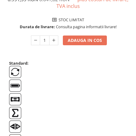
Suporti
TVA inclus
Varf de impact
Instrumente optice
STOC LIMITAT
Durata de livrare:
Consulta pagina informatii livrare!
Adaptoare
Adaptor camera microscop
ADAUGA IN COS
Altele
Cap microscop
Carcase si genti
Standard:
Cleme
Condensator microscop
Filtru Lambda
Filtru microscop
Filtru Quartz wedge
Huse de protectie
Iluminare microscop
Kit camp intunecat
Lichid calibrare