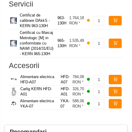
Servicii
Certificat de
963-
1.764,18
calibrare DAkkS -
130H
RON
*
KERN 963-130H
Certificat cu Marcaj
Metrologic [M] in
965-
1.535,49
conformitate cu
130H
RON
*
NAWI (2014/31/EU)
- KERN 965-130H
Accesorii
Alimentare electrica
HFD-
784,08
HFD-A07
A07
RON
*
Carlig KERN HFD-
HFD-
326,70
A01
A01
RON
*
Alimentare electrica
YKA-
588,06
YKA-07
07
RON
*
Recomandari