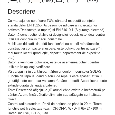
Iluminare microscop
Descriere
Kit camp intunecat
Lichid calibrare
Cu marcajul de certificare TÜV, cântarul respectă cerințele
Masa microscop
standardelor EN 13155 (Accesorii de ridicare a încărcăturilor
nefixate/Rezistență la rupere) și EN 61010-1 (Siguranța electrică).
Obiective microscoape
Datorită construcției stabile și designului robust, este ideal pentru
Oculare microscop
utilizare continuă în medii industriale.
Mobilitate ridicată: datorită funcționării cu baterii reîncărcabile,
Standuri Stereomicroscoape
construcției compacte și ușoare, este potrivit pentru utilizare în
Unitate contrast de faza
mai multe locații (producție, depozit, departament de expediție
etc.).
Unitate fluorescenta
Datorită verificării opționale, este de asemenea potrivit pentru
Unitate polarizare
utilizare în aplicații verificate.
Vă va sprijini în cântărirea mărfurilor conform cerințelor SOLAS.
Standard calibrare
Funcția de repaus: când butonul de repaus este apăsat, afișajul
Scala aditionala refractometru
greutății este oprit, dar valoarea rămâne stocată. Acest lucru poate
extinde durata de viață a bateriei.
Tare: Resetează afișajul la „0” atunci când există o încărcătură pe
cântar. Acum, încărcăturile eliminate sau adăugate sunt afișate
direct.
Control radio standard. Rază de acțiune de până la 20 m. Toate
funcțiile pot fi selectate (excl. ON/OFF). W×D×H 65×24×100 mm.
Baterii incluse, 1×12V, 23A.