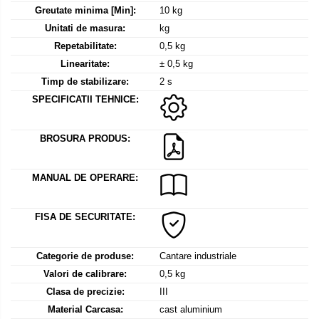
Mediul si siguranta muncii
Instrumente de masurare
Greutate minima [Min]:
10 kg
Bare suport (Newtoniene)
Masurarea intensitatii luminoase
Adaptoare
Unitati de masura:
kg
Masurarea intensitatii sunetului
Altele
Repetabilitate:
0,5 kg
Termometre cu infrarosu
Cabluri
Linearitate:
± 0,5 kg
Cap pivotant
Timp de stabilizare:
2 s
Standuri testare forta
SPECIFICATII TEHNICE:
Carlige
Standuri testare manuala
Cleme
Standuri testare motorizata
BROSURA PRODUS:
Convertor Analog-Digital
Cutie de jonctiune
Inele suport
MANUAL DE OPERARE:
Maner
Picioare ajustabile
FISA DE SECURITATE:
Piese pentru compresiune
Piulite zimtate si hexagonale
Categorie de produse:
Cantare industriale
Placa de montaj
Valori de calibrare:
0,5 kg
Clasa de precizie:
III
Placi etalon
Material Carcasa:
cast aluminium
Senzori