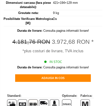
Dimensiuni carcasa (fara piese
421×194×129 mm
Set pentru compresiune
detasabile):
Set suruburi otel
Greutate neta:
9 kg
Suporti
Posibilitate Verificare Metrologica
Da
[M]:
Varf de impact
Durata de livrare:
Consulta pagina informatii livrare!
Instrumente optice
Adaptoare
4.181,76 RON
3.972,68 RON
*
Adaptor camera microscop
*plus costuri de livrare, TVA inclus
Altele
Cap microscop
IN STOC
Carcase si genti
Durata de livrare:
Consulta pagina informatii livrare!
Cleme
Condensator microscop
ADAUGA IN COS
Filtru Lambda
Filtru microscop
Standard:
Optionale:
Fabrica:
Filtru Quartz wedge
Huse de protectie