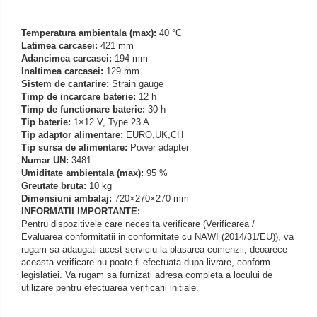
Temperatura ambientala (max):
40 °C
Latimea carcasei:
421 mm
Adancimea carcasei:
194 mm
Inaltimea carcasei:
129 mm
Sistem de cantarire:
Strain gauge
Timp de incarcare baterie:
12 h
Timp de functionare baterie:
30 h
Tip baterie:
1×12 V, Type 23 A
Tip adaptor alimentare:
EURO,UK,CH
Tip sursa de alimentare:
Power adapter
Numar UN:
3481
Umiditate ambientala (max):
95 %
Greutate bruta:
10 kg
Dimensiuni ambalaj:
720×270×270 mm
INFORMATII IMPORTANTE:
Pentru dispozitivele care necesita verificare (Verificarea /
Evaluarea conformitatii in conformitate cu NAWI (2014/31/EU)), va
rugam sa adaugati acest serviciu la plasarea comenzii, deoarece
aceasta verificare nu poate fi efectuata dupa livrare, conform
legislatiei. Va rugam sa furnizati adresa completa a locului de
utilizare pentru efectuarea verificarii initiale.