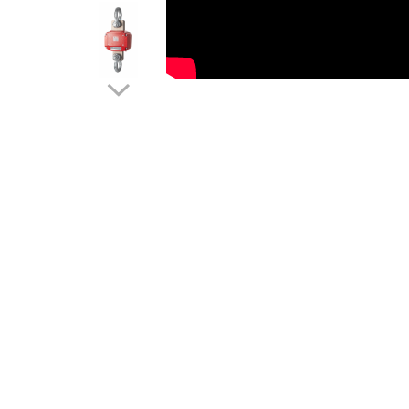
Cantare de banc
Cantare de numarare
Cantare de podea
Cantare drive-through
Cantare pentru paleti
Punti de cantarire
Cantare pentru macara
Cantare medicale
Cantare medicale
Cantar cu balustrada
Cantare bebelusi
Cantare cu platforma pentru
scaune cu rotile
Cantare cu scaun
Cantare de baie
Cantare personale
Dinamometre de mana