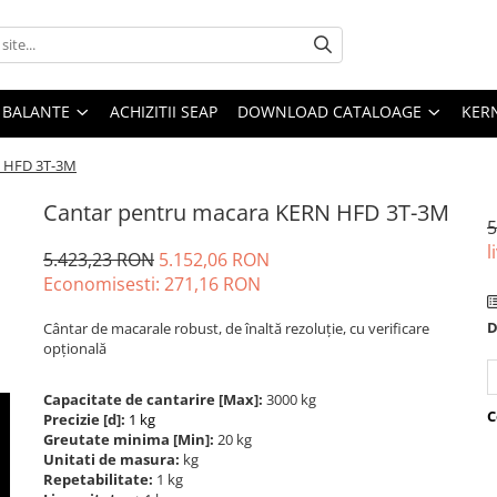
E BALANTE
ACHIZITII SEAP
DOWNLOAD CATALOAGE
KER
N HFD 3T-3M
Cantar pentru macara KERN HFD 3T-3M
5
l
5.423,23 RON
5.152,06 RON
Economisesti:
271,16
RON
D
Cântar de macarale robust, de înaltă rezoluție, cu verificare
opțională
Capacitate de cantarire [Max]:
3000 kg
C
Precizie [d]:
1 kg
Greutate minima [Min]:
20 kg
Unitati de masura:
kg
Repetabilitate:
1 kg