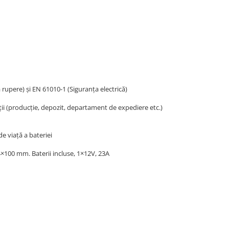
 rupere) și EN 61010-1 (Siguranța electrică)
ații (producție, depozit, departament de expediere etc.)
e viață a bateriei
×100 mm. Baterii incluse, 1×12V, 23A