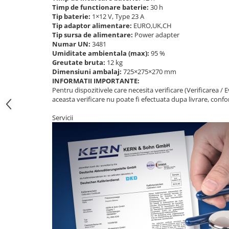
Instrumente de masurare
Timp de functionare baterie:
30 h
Tip baterie:
1×12 V, Type 23 A
Celule de forta
Tip adaptor alimentare:
EURO,UK,CH
Celule de sarcina
Tip sursa de alimentare:
Power adapter
Numar UN:
3481
Celule masurare masa
Umiditate ambientala (max):
95 %
Senzori de cuplu
Greutate bruta:
12 kg
Dimensiuni ambalaj:
725×275×270 mm
Durometre
INFORMATII IMPORTANTE:
Durometre pentru metale (Leeb)
Pentru dispozitivele care necesita verificare (Verificarea 
aceasta verificare nu poate fi efectuata dupa livrare, confor
Durometre pentru metale (UCI)
Durometre pentru plastic (Shore)
Servicii
Dispozitive de masurare a lungimii
Masurare metrica a lungimii
Componente pentru masurare
Transmitatoare
Colorimetre
Masurare forta
Bacuri cu surub