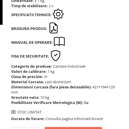
Linearitate:
± 1 kg
Timp de stabilizare:
2 s
SPECIFICATII TEHNICE:
BROSURA PRODUS:
MANUAL DE OPERARE:
FISA DE SECURITATE:
Categorie de produse:
Cantare industriale
Valori de calibrare:
1 kg
Clasa de precizie:
III
Material Carcasa:
cast aluminium
Dimensiuni carcasa (fara piese detasabile):
421×194×129
mm
Greutate neta:
10 kg
Posibilitate Verificare Metrologica [M]:
Da
STOC LIMITAT
Durata de livrare:
Consulta pagina informatii livrare!