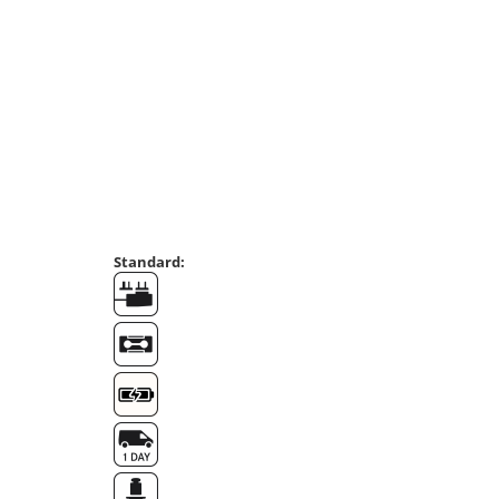
Masurare dimensiuni corporale
Sisteme Industry 4.0
Sisteme de cantarire Industry 4.0
Greutati de testare
Accesorii greutati
Cutii din aluminiu
Cutii din lemn
Cutii din plastic
Manipulare greutati
Standard:
Manusi
Pensete
Pensule
Set verificare minimal
Cutii pentru clean room
Cutii din POM
Seturi de greutati
OIML E1