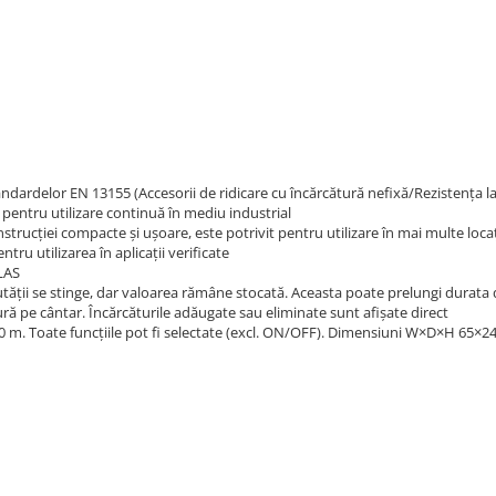
ndardelor EN 13155 (Accesorii de ridicare cu încărcătură nefixă/Rezistența la
l pentru utilizare continuă în mediu industrial
nstrucției compacte și ușoare, este potrivit pentru utilizare în mai multe loc
tru utilizarea în aplicații verificate
OLAS
utății se stinge, dar valoarea rămâne stocată. Aceasta poate prelungi durata d
tură pe cântar. Încărcăturile adăugate sau eliminate sunt afișate direct
 m. Toate funcțiile pot fi selectate (excl. ON/OFF). Dimensiuni W×D×H 65×24