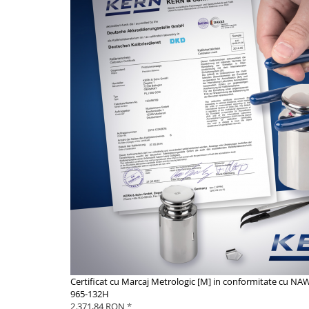
Standuri testare forta
Standuri testare manuala
Standuri testare motorizata
Componente pentru masurare
Componente pentru masurare
Dispozitive display
Grinzi de cantarire
Platforme
Sisteme de cantarire Industry 4.0
Instrumente optice
Microscoape
Camere microscop
Microscoape cu lumina transmisa
Microscoape cu polarizare
Microscoape video
Certificat cu Marcaj Metrologic [M] in conformitate cu NA
Microscop metalurgic
965-132H
Stereomicroscoape
2.371,84 RON
*