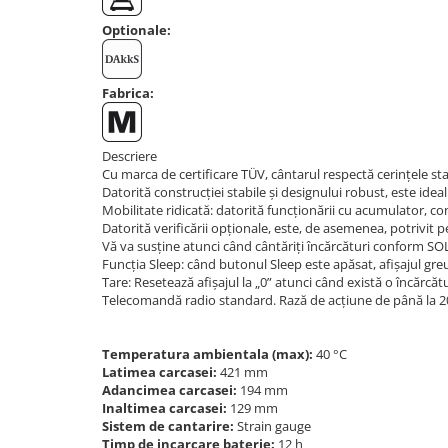
OIML E2
Optionale:
OIML F1
OIML F2
OIML M1
Fabrica:
OIML M2
OIML M3
Descriere
Greutati individuale
Cu marca de certificare TÜV, cântarul respectă cerințele sta
Datorită construcției stabile și designului robust, este idea
OIML E1
Mobilitate ridicată: datorită funcționării cu acumulator, co
OIML E2
Datorită verificării opționale, este, de asemenea, potrivit pen
Vă va susține atunci când cântăriți încărcături conform S
OIML F1
Funcția Sleep: când butonul Sleep este apăsat, afișajul gre
OIML F2
Tare: Resetează afișajul la „0” atunci când există o încărcă
Telecomandă radio standard. Rază de acțiune de până la 20
OIML M1
OIML M2
OIML M3
Temperatura ambientala (max):
40 °C
Latimea carcasei:
421 mm
Greutati newtoniene
Adancimea carcasei:
194 mm
Bare suport
Inaltimea carcasei:
129 mm
Sistem de cantarire:
Strain gauge
Bare suport (Newtoniene)
Timp de incarcare baterie:
12 h