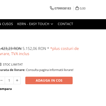
0799938183
0,00
N CUSOS
KERN - EASY TOUCH
CONTACT
.423,23 RON
5.152,06 RON
*
*plus costuri de
ivrare, TVA inclus
STOC LIMITAT
urata de livrare:
Consulta pagina informatii livrare!
ADAUGA IN COS
ompara