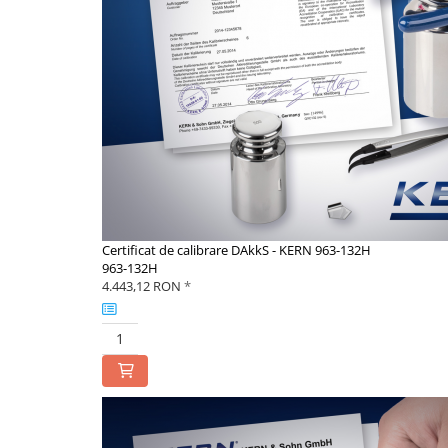
Masurarea fortei - Digital
Masurarea mecanica a fortei
Testere pietre funerare
Masurare cuplu
Masurare cuplu pentru capace cu
filet
Masurare cuplu pentru scule
Masurarea grosimii stratului
Masurarea grosimii stratului -
Digital
Certificat de calibrare DAkkS - KERN 963-132H
Masurarea grosimii materialului
963-132H
4.443,12 RON
*
Metoda Echo-Echo
Metoda Pulse-Echo
Mediul si siguranta muncii
Masurarea intensitatii luminoase
Masurarea intensitatii sunetului
Termometre cu infrarosu