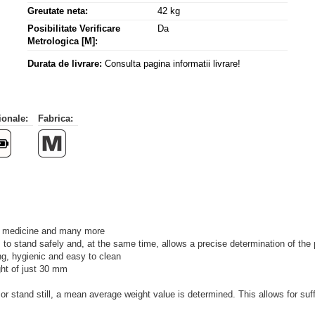
Greutate neta:
42 kg
Posibilitate Verificare
Da
Metrologica [M]:
Durata de livrare:
Consulta pagina informatii livrare!
ionale:
Fabrica:
nal medicine and many more
 to stand safely and, at the same time, allows a precise determination of the 
ng, hygienic and easy to clean
ght of just 30 mm
 or stand still, a mean average weight value is determined. This allows for suff