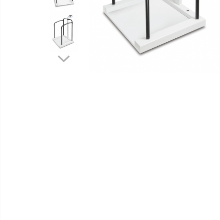
Software
Cantare de numarare
Accesorii
Cantare de podea
Produse
Cantare drive-through
noi
Cantare pentru paleti
Punti de cantarire
Cantare pentru macara
Cantare medicale
Cantar cu balustrada
Cantare bebelusi
Cantare cu platforma pentru scaune
cu rotile
Cantare cu scaun
Cantare de baie
Cantare personale
Dinamometre de mana
Masurare dimensiuni corporale