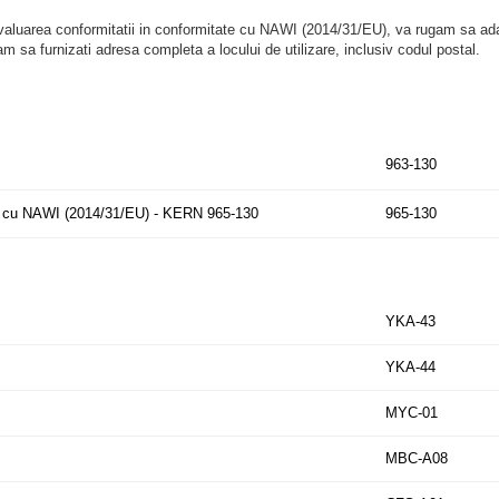
/ Evaluarea conformitatii in conformitate cu NAWI (2014/31/EU), va rugam sa ad
am sa furnizati adresa completa a locului de utilizare, inclusiv codul postal.
963-130
ate cu NAWI (2014/31/EU) - KERN 965-130
965-130
YKA-43
YKA-44
MYC-01
MBC-A08