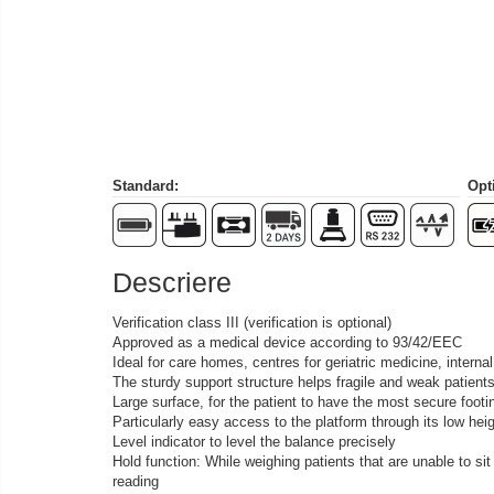
Sisteme de cantarire Industry 4.0
Accesorii greutati
Cutii din aluminiu
Cutii din lemn
Cutii din plastic
Manipulare greutati
Standard:
Opt
Manusi
Pensete
Pensule
Descriere
Set verificare minimal
Cutii pentru clean room
Verification class III (verification is optional)
Cutii din POM
Approved as a medical device according to 93/42/EEC
Ideal for care homes, centres for geriatric medicine, inter
Seturi de greutati
The sturdy support structure helps fragile and weak patients
OIML E1
Large surface, for the patient to have the most secure footi
Particularly easy access to the platform through its low hei
OIML E2
Level indicator to level the balance precisely
OIML F1
Hold function: While weighing patients that are unable to sit
reading
OIML F2