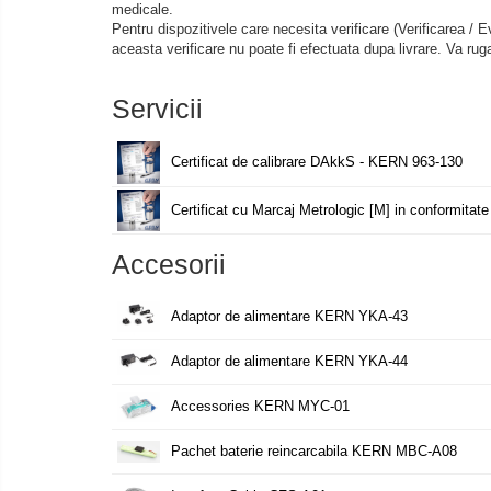
medicale.
Celule masurare masa
Pentru dispozitivele care necesita verificare (Verificarea 
Senzori de cuplu
aceasta verificare nu poate fi efectuata dupa livrare. Va rug
Durometre
Servicii
Durometre pentru metale (Leeb)
Durometre pentru metale (UCI)
Certificat de calibrare DAkkS - KERN 963-130
Durometre pentru plastic (Shore)
Dispozitive de masurare a lungimii
Certificat cu Marcaj Metrologic [M] in conformit
Masurare metrica a lungimii
Accesorii
Componente pentru masurare
Transmitatoare
Adaptor de alimentare KERN YKA-43
Colorimetre
Masurare forta
Adaptor de alimentare KERN YKA-44
Bacuri cu surub
Accessories KERN MYC-01
Masurarea fortei - Digital
Pachet baterie reincarcabila KERN MBC-A08
Masurarea mecanica a fortei
Testere pietre funerare