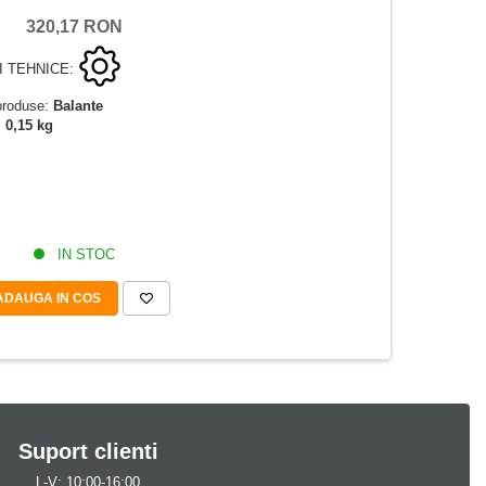
320,17 RON
I TEHNICE:
produse:
Balante
:
0,15 kg
IN STOC
ADAUGA IN COS
Suport clienti
L-V: 10:00-16:00