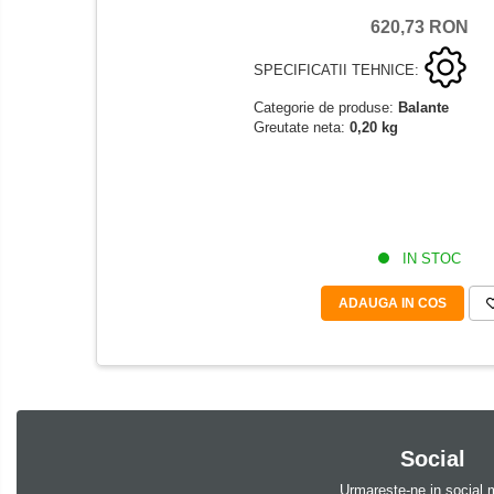
KERN Software
620,73 RON
Easy Touch
SPECIFICATII TEHNICE:
Software pentru transfer de date
Categorie de produse:
Balante
Pachet balanta si software
Greutate neta:
0,20 kg
Balante inventar
Balante retete
Balante preambalare
Cantare cafenea
IN STOC
Software Sauter
Software pentru transfer de date
ADAUGA IN COS
Balante
Adaptoare
Adaptoare electrice
Altele
Social
Baterii reincarcabile
Bluetooth
Urmareste-ne in social 