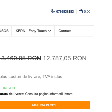
0799938183
0,00
USOS
KERN - Easy Touch
Contact
13.460,05 RON
12.787,05 RON
*
plus costuri de livrare, TVA inclus
IN STOC
urata de livrare:
Consulta pagina informatii livrare!
ADAUGA IN COS