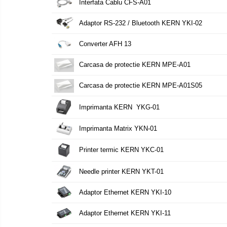
Interfata Cablu CFS-A01
Masurare cuplu
Adaptor RS-232 / Bluetooth KERN YKI-02
Masurare cuplu pentru capace cu filet
Masurare cuplu pentru scule
Converter AFH 13
Masurarea grosimii stratului
Carcasa de protectie KERN MPE-A01
Masurarea grosimii stratului - Digital
Masurarea grosimii materialului
Carcasa de protectie KERN MPE-A01S05
Metoda Echo-Echo
Imprimanta KERN YKG-01
Metoda Pulse-Echo
Mediul si siguranta muncii
Imprimanta Matrix YKN-01
Masurarea intensitatii luminoase
Printer termic KERN YKC-01
Masurarea intensitatii sunetului
Termometre cu infrarosu
Needle printer KERN YKT-01
Standuri testare forta
Adaptor Ethernet KERN YKI-10
Standuri testare manuala
Standuri testare motorizata
Adaptor Ethernet KERN YKI-11
Componente pentru masurare