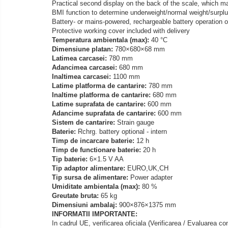
Practical second display on the back of the scale, which mak
OIML M1
BMI function to determine underweight/normal weight/surpl
Battery- or mains-powered, rechargeable battery operation o
OIML M2
Protective working cover included with delivery
OIML M3
Temperatura ambientala (max):
40 °C
Dimensiune platan:
780×680×68 mm
Greutati individuale
Latimea carcasei:
780 mm
Adancimea carcasei:
680 mm
OIML E1
Inaltimea carcasei:
1100 mm
OIML E2
Latime platforma de cantarire:
780 mm
Inaltime platforma de cantarire:
680 mm
OIML F1
Latime suprafata de cantarire:
600 mm
OIML F2
Adancime suprafata de cantarire:
600 mm
Sistem de cantarire:
Strain gauge
OIML M1
Baterie:
Rchrg. battery optional - intern
OIML M2
Timp de incarcare baterie:
12 h
Timp de functionare baterie:
20 h
OIML M3
Tip baterie:
6×1.5 V AA
Greutati newtoniene
Tip adaptor alimentare:
EURO,UK,CH
Tip sursa de alimentare:
Power adapter
Bare suport
Umiditate ambientala (max):
80 %
Bare suport (Newtoniene)
Greutate bruta:
65 kg
Dimensiuni ambalaj:
900×876×1375 mm
Celule de forta
INFORMATII IMPORTANTE:
Celule de sarcina
In cadrul UE, verificarea oficiala (Verificarea / Evaluarea co