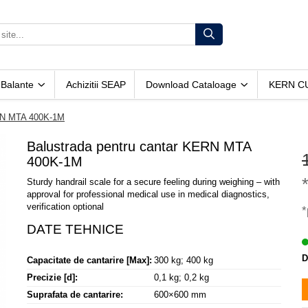
 Balante
Achizitii SEAP
Download Cataloage
KERN C
ERN MTA 400K-1M
Balustrada pentru cantar KERN MTA
400K-1M
Sturdy handrail scale for a secure feeling during weighing – with
approval for professional medical use in medical diagnostics,
verification optional
*
D
Capacitate de cantarire [Max]:
300 kg; 400 kg
Precizie [d]:
0,1 kg; 0,2 kg
Suprafata de cantarire:
600×600 mm