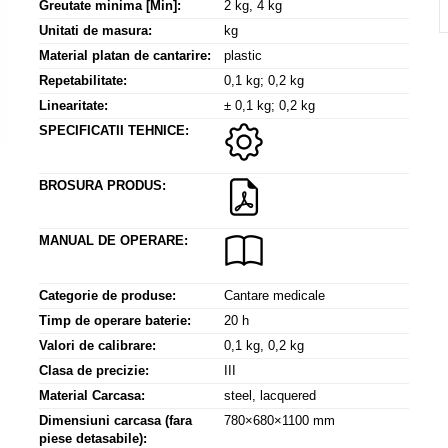
Greutate minima [Min]:
2 kg, 4 kg
Unitati de masura:
kg
Material platan de cantarire:
plastic
Repetabilitate:
0,1 kg; 0,2 kg
Linearitate:
± 0,1 kg; 0,2 kg
SPECIFICATII TEHNICE:
BROSURA PRODUS:
MANUAL DE OPERARE:
Categorie de produse:
Cantare medicale
Timp de operare baterie:
20 h
Valori de calibrare:
0,1 kg, 0,2 kg
Clasa de precizie:
III
Material Carcasa:
steel, lacquered
Dimensiuni carcasa (fara
780×680×1100 mm
piese detasabile):