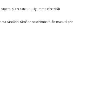
 rupere) și EN 61010-1 (Siguranța electrică)
aloarea cântăririi rămâne neschimbată, fie manual prin