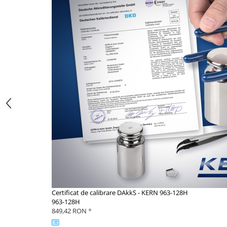
Instrumente de masurare
Celule de forta
Celule de sarcina
Celule masurare masa
Senzori de cuplu
Durometre
Durometre pentru metale (Leeb)
Durometre pentru metale (UCI)
Durometre pentru plastic (Shore)
Dispozitive de masurare a lungimii
Masurare metrica a lungimii
Componente pentru masurare
Transmitatoare
Colorimetre
Certificat de calibrare DAkkS - KERN 963-128H
Masurare forta
963-128H
849,42 RON
*
Bacuri cu surub