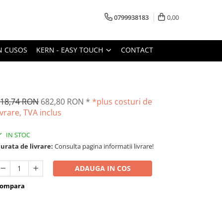
0799938183
0,00
N CUSOS
KERN - EASY TOUCH
CONTACT
18,74 RON
682,80 RON
*
*plus costuri de
ivrare, TVA inclus
IN STOC
urata de livrare:
Consulta pagina informatii livrare!
ADAUGA IN COS
ompara