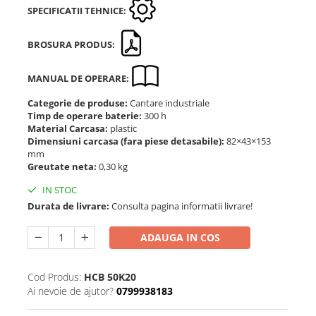
SPECIFICATII TEHNICE:
BROSURA PRODUS:
MANUAL DE OPERARE:
Categorie de produse:
Cantare industriale
Timp de operare baterie:
300 h
Material Carcasa:
plastic
Dimensiuni carcasa (fara piese detasabile):
82×43×153
mm
Greutate neta:
0,30 kg
IN STOC
Durata de livrare:
Consulta pagina informatii livrare!
ADAUGA IN COS
Cod Produs:
HCB 50K20
Ai nevoie de ajutor?
0799938183