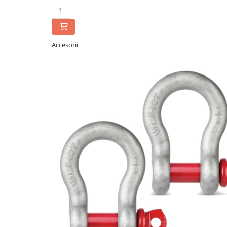
Masurarea fortei - Digital
Masurarea mecanica a fortei
Testere pietre funerare
Masurare cuplu
Accesorii
Masurare cuplu pentru capace cu
filet
Masurare cuplu pentru scule
Masurarea grosimii stratului
Masurarea grosimii stratului -
Digital
Masurarea grosimii materialului
Metoda Echo-Echo
Metoda Pulse-Echo
Mediul si siguranta muncii
Masurarea intensitatii luminoase
Masurarea intensitatii sunetului
Termometre cu infrarosu