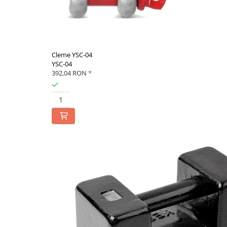
Standuri testare forta
Standuri testare manuala
Standuri testare motorizata
Componente pentru masurare
Cleme YSC-04
Componente pentru masurare
YSC-04
392,04 RON
*
Dispozitive display
Grinzi de cantarire
Platforme
Sisteme de cantarire Industry 4.0
Instrumente optice
Microscoape
Camere microscop
Microscoape cu lumina transmisa
Microscoape cu polarizare
Microscoape video
Microscop metalurgic
Stereomicroscoape