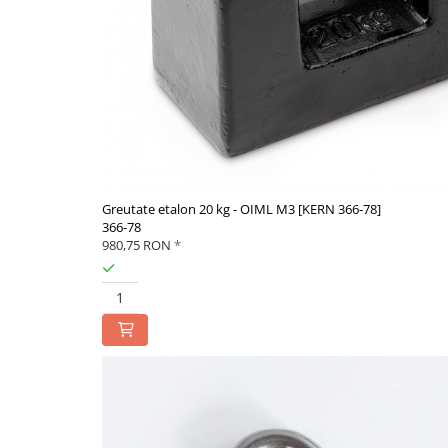
Microscoape cu fluorescenta
Iluminare microscop
Refractometre
Refractometre analogice
Refractometre Digitale
Software
KERN Software
Greutate etalon 20 kg - OIML M3 [KERN 366-78]
Easy Touch
366-78
Software pentru transfer de date
980,75 RON
*
Pachet balanta si software
Balante inventar
Balante retete
Balante preambalare
Cantare cafenea
Software Sauter
Software pentru transfer de date