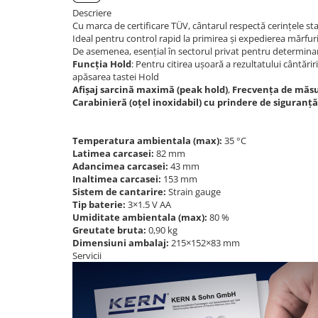
OIML E2
Descriere
OIML F1
Cu marca de certificare TÜV, cântarul respectă cerințele sta
Ideal pentru control rapid la primirea și expedierea mărfuri
OIML F2
De asemenea, esențial în sectorul privat pentru determinarea 
OIML M1
Funcția Hold
: Pentru citirea ușoară a rezultatului cântări
apăsarea tastei Hold
OIML M2
Afișaj sarcină maximă (peak hold)
,
Frecvența de măs
OIML M3
Carabinieră (oțel inoxidabil) cu prindere de siguranță
Greutati individuale
OIML E1
Temperatura ambientala (max):
35 °C
Latimea carcasei:
82 mm
OIML E2
Adancimea carcasei:
43 mm
OIML F1
Inaltimea carcasei:
153 mm
Sistem de cantarire:
Strain gauge
OIML F2
Tip baterie:
3×1.5 V AA
OIML M1
Umiditate ambientala (max):
80 %
Greutate bruta:
0,90 kg
OIML M2
Dimensiuni ambalaj:
215×152×83 mm
OIML M3
Servicii
Greutati newtoniene
Bare suport
Bare suport (Newtoniene)