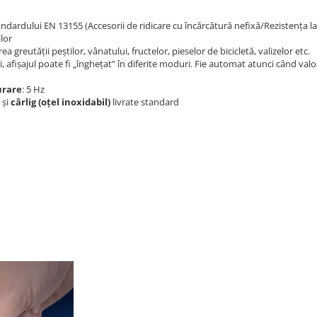
ndardului EN 13155 (Accesorii de ridicare cu încărcătură nefixă/Rezistența la
lor
greutății peștilor, vânatului, fructelor, pieselor de bicicletă, valizelor etc.
rii, afișajul poate fi „înghețat” în diferite moduri. Fie automat atunci când v
urare
: 5 Hz
și
cârlig (oțel inoxidabil)
livrate standard