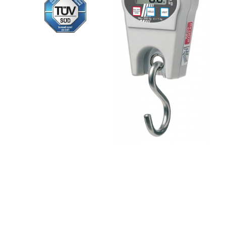
Cantare de banc
Cantare de numarare
Cantare de podea
Cantare drive-through
Cantare pentru paleti
Punti de cantarire
Cantare pentru macara
Cantare medicale
Cantare medicale
Cantar cu balustrada
Cantare bebelusi
Cantare cu platforma pentru
scaune cu rotile
Cantare cu scaun
Cantare de baie
Cantare personale
Dinamometre de mana