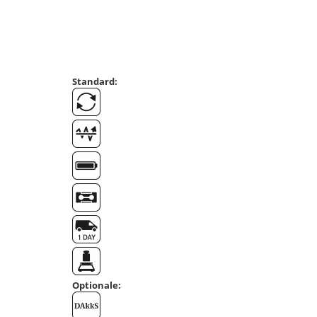
Masurare dimensiuni corporale
Sisteme Industry 4.0
Sisteme de cantarire Industry 4.0
Greutati de testare
Accesorii greutati
Standard:
Cutii din aluminiu
Cutii din lemn
Cutii din plastic
Manipulare greutati
Manusi
Pensete
Pensule
Set verificare minimal
Cutii pentru clean room
Cutii din POM
Seturi de greutati
Optionale:
OIML E1