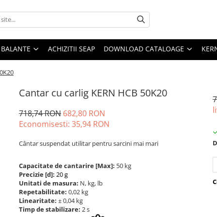
E BALANTE
ACHIZITII SEAP
DOWNLOAD CATALOAGE
KER
50K20
Cantar cu carlig KERN HCB 50K20
7
l
718,74 RON
682,80 RON
Economisesti:
35,94
RON
D
Cântar suspendat utilitar pentru sarcini mai mari
Capacitate de cantarire [Max]:
50 kg
Precizie [d]:
20 g
C
Unitati de masura:
N, kg, lb
Repetabilitate:
0,02 kg
Linearitate:
± 0,04 kg
Timp de stabilizare:
2 s