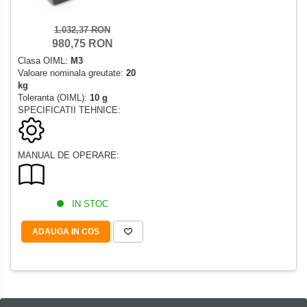
1.032,37 RON
980,75 RON
Clasa OIML:
M3
Valoare nominala greutate:
20
kg
Toleranta (OIML):
10 g
SPECIFICATII TEHNICE:
MANUAL DE OPERARE:
IN STOC
ADAUGA IN COS