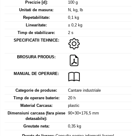
Mediul si siguranta muncii
Instrumente de masurare
Precizie [d]:
100 g
Bare suport (Newtoniene)
Masurarea intensitatii luminoase
Unitati de masura:
N, kg, lb
Adaptoare
Repetabilitate:
0,1 kg
Masurarea intensitatii sunetului
Altele
Linearitate:
± 0,2 kg
Termometre cu infrarosu
Cabluri
Timp de stabilizare:
2 s
Cap pivotant
Standuri testare forta
SPECIFICATII TEHNICE:
Carlige
Standuri testare manuala
Cleme
Standuri testare motorizata
BROSURA PRODUS:
Convertor Analog-Digital
Cutie de jonctiune
MANUAL DE OPERARE:
Inele suport
Maner
Categorie de produse:
Cantare industriale
Picioare ajustabile
Timp de operare baterie:
20 h
Piese pentru compresiune
Material Carcasa:
plastic
Piulite zimtate si hexagonale
Dimensiuni carcasa (fara piese
90×30×176,5 mm
Placa de montaj
detasabile):
Placi etalon
Greutate neta:
0,35 kg
Senzori
Durata de livrare:
Consulta pagina informatii livrare!