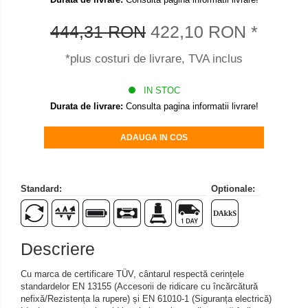
Set pentru compresiune
444,31 RON
422,10 RON
*
Set suruburi otel
Suporti
*plus costuri de livrare, TVA inclus
Varf de impact
Instrumente optice
IN STOC
Durata de livrare:
Consulta pagina informatii livrare!
Adaptoare
Adaptor camera microscop
ADAUGA IN COS
Altele
Cap microscop
Carcase si genti
Standard:
Optionale:
Cleme
Condensator microscop
Filtru Lambda
Descriere
Filtru microscop
Cu marca de certificare TÜV, cântarul respectă cerințele
Filtru Quartz wedge
standardelor EN 13155 (Accesorii de ridicare cu încărcătură
Huse de protectie
nefixă/Rezistența la rupere) și EN 61010-1 (Siguranța electrică)