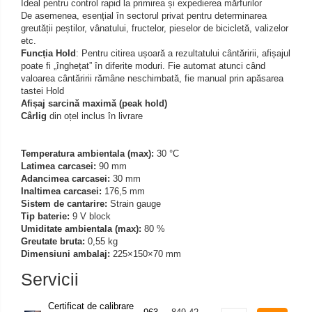
Ideal pentru control rapid la primirea și expedierea mărfurilor
Iluminare microscop
De asemenea, esențial în sectorul privat pentru determinarea
Kit camp intunecat
greutății peștilor, vânatului, fructelor, pieselor de bicicletă, valizelor
etc.
Lichid calibrare
Funcția Hold
: Pentru citirea ușoară a rezultatului cântăririi, afișajul
Masa microscop
poate fi „înghețat” în diferite moduri. Fie automat atunci când
valoarea cântăririi rămâne neschimbată, fie manual prin apăsarea
Obiective microscoape
tastei Hold
Oculare microscop
Afișaj sarcină maximă (peak hold)
Cârlig
din oțel inclus în livrare
Standuri Stereomicroscoape
Unitate contrast de faza
Temperatura ambientala (max):
30 °C
Unitate fluorescenta
Latimea carcasei:
90 mm
Unitate polarizare
Adancimea carcasei:
30 mm
Inaltimea carcasei:
176,5 mm
Standard calibrare
Sistem de cantarire:
Strain gauge
Scala aditionala refractometru
Tip baterie:
9 V block
Umiditate ambientala (max):
80 %
Greutate bruta:
0,55 kg
Dimensiuni ambalaj:
225×150×70 mm
Servicii
Certificat de calibrare