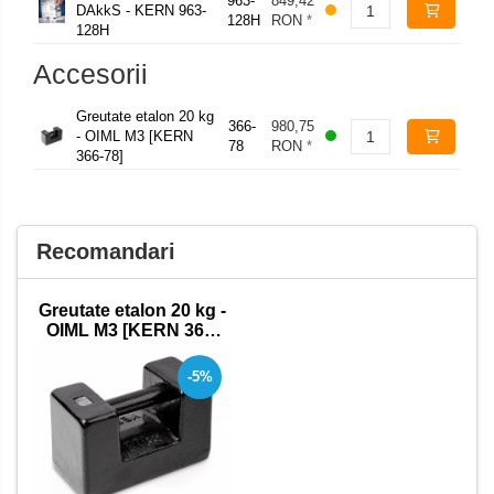
963-
849,42
DAkkS - KERN 963-
128H
RON
*
128H
Accesorii
Greutate etalon 20 kg
366-
980,75
- OIML M3 [KERN
78
RON
*
366-78]
Recomandari
Greutate etalon 20 kg -
OIML M3 [KERN 366-
78]
-5%