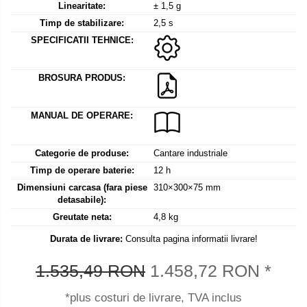
Mediul si siguranta muncii
Instrumente de masurare
Linearitate:
± 1,5 g
Bare suport (Newtoniene)
Masurarea intensitatii luminoase
Adaptoare
Timp de stabilizare:
2,5 s
Masurarea intensitatii sunetului
SPECIFICATII TEHNICE:
Altele
Termometre cu infrarosu
Cabluri
Cap pivotant
BROSURA PRODUS:
Standuri testare forta
Carlige
Standuri testare manuala
Cleme
MANUAL DE OPERARE:
Standuri testare motorizata
Convertor Analog-Digital
Cutie de jonctiune
Categorie de produse:
Cantare industriale
Inele suport
Timp de operare baterie:
12 h
Dimensiuni carcasa (fara piese
310×300×75 mm
Maner
detasabile):
Picioare ajustabile
Greutate neta:
4,8 kg
Piese pentru compresiune
Durata de livrare:
Consulta pagina informatii livrare!
Piulite zimtate si hexagonale
Placa de montaj
1.535,49 RON
1.458,72 RON
*
Placi etalon
*plus costuri de livrare, TVA inclus
Senzori