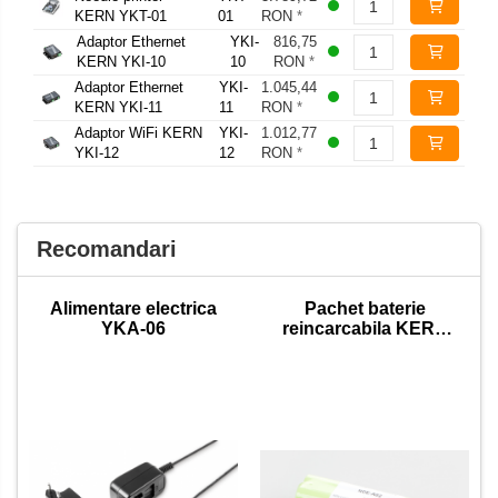
KERN YKT-01
01
RON
*
Adaptor Ethernet
YKI-
816,75
KERN YKI-10
10
RON
*
Adaptor Ethernet
YKI-
1.045,44
KERN YKI-11
11
RON
*
Adaptor WiFi KERN
YKI-
1.012,77
YKI-12
12
RON
*
Recomandari
Alimentare electrica
Pachet baterie
YKA-06
reincarcabila KERN
NDE-A02