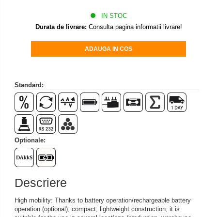
Set pentru compresiune
IN STOC
Set suruburi otel
Durata de livrare:
Consulta pagina informatii livrare!
Suporti
Varf de impact
ADAUGA IN COS
Instrumente optice
Adaptoare
Standard:
Adaptor camera microscop
Altele
Cap microscop
Carcase si genti
Optionale:
Cleme
Condensator microscop
Filtru Lambda
Descriere
Filtru microscop
Filtru Quartz wedge
High mobility: Thanks to battery operation/rechargeable battery
Huse de protectie
operation (optional), compact, lightweight construction, it is