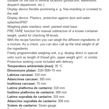
suitable for the use in several locations (production, warehouse,
Iluminare microscop
dispatch department, etc.)
Kit camp intunecat
Display device flexible positioning e. g. free-standing or screwed to
the wall
Lichid calibrare
Display device: Plastics, protection against dust and water
Masa microscop
splashesIP65*
Weighing plate stainless steel, painted steel base
Obiective microscoape
PRE-TARE function for manual subtraction of a known container
Oculare microscop
weight, useful for checking fill-levels
With the recipe function you can weigh the different ingredients of
Standuri Stereomicroscoape
a mixture. As a check, you can also call up the total weight of all
Unitate contrast de faza
the ingredients
Freely programmable weighing unit, e.g. display direct in special
Unitate fluorescenta
units such as length of thread g/m, paper weight g/m², or similar
Unitate polarizare
Protective working cover included with delivery
Temperatura ambientala (max):
35 °C
Standard calibrare
Dimensiune platan:
318×308×75 mm
Scala aditionala refractometru
Latimea carcasei:
310 mm
Adancimea carcasei:
300 mm
Inaltimea carcasei:
75 mm
Latime platforma de cantarire:
318 mm
Inaltime platforma de cantarire:
308 mm
Latime suprafata de cantarire:
318 mm
Adancime suprafata de cantarire:
308 mm
Sistem de cantarire:
Strain gauge