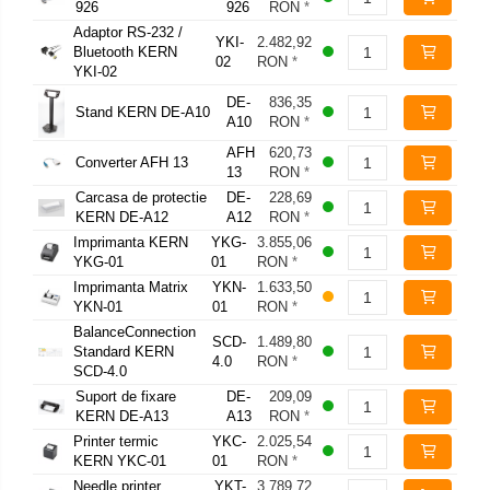
926
926
RON
*
Adaptor RS-232 /
YKI-
2.482,92
Bluetooth KERN
02
RON
*
YKI-02
DE-
836,35
Stand KERN DE-A10
A10
RON
*
AFH
620,73
Converter AFH 13
13
RON
*
Carcasa de protectie
DE-
228,69
KERN DE-A12
A12
RON
*
Imprimanta KERN
YKG-
3.855,06
YKG-01
01
RON
*
Imprimanta Matrix
YKN-
1.633,50
YKN-01
01
RON
*
BalanceConnection
SCD-
1.489,80
Standard KERN
4.0
RON
*
SCD-4.0
Suport de fixare
DE-
209,09
KERN DE-A13
A13
RON
*
Printer termic
YKC-
2.025,54
KERN YKC-01
01
RON
*
Needle printer
YKT-
3.789,72