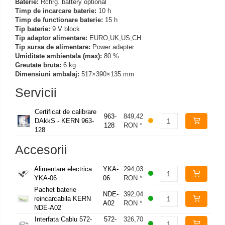
Baterie:
Rchrg. battery optional
Timp de incarcare baterie:
10 h
Timp de functionare baterie:
15 h
Tip baterie:
9 V block
Tip adaptor alimentare:
EURO,UK,US,CH
Tip sursa de alimentare:
Power adapter
Umiditate ambientala (max):
80 %
Greutate bruta:
6 kg
Dimensiuni ambalaj:
517×390×135 mm
Servicii
Certificat de calibrare
963-
849,42
DAkkS - KERN 963-
128
RON
*
128
Accesorii
Alimentare electrica
YKA-
294,03
YKA-06
06
RON
*
Pachet baterie
NDE-
392,04
reincarcabila KERN
A02
RON
*
NDE-A02
Interfata Cablu 572-
572-
326,70