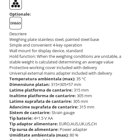
Instrumente de masurare
Celule de forta
Optionale:
Celule de sarcina
Celule masurare masa
Descriere
Senzori de cuplu
Weighing plate stainless steel, painted steel base
Durometre
Simple and convenient 4-key operation
Wall mount for display device, standard
Durometre pentru metale (Leeb)
Hold function: When the weighing conditions are unstable, a
stable weight is calculated determining an average value
Durometre pentru metale (UCI)
Protective working cover included with delivery
Durometre pentru plastic (Shore)
Universal external mains adapter included with delivery
Dispozitive de masurare a lungimii
Temperatura ambientala (max):
35 °C
Dimensiune platan:
315×305×57 mm
Masurare metrica a lungimii
Latime platforma de cantarire:
315 mm
Inaltime platforma de cantarire:
305 mm
Componente pentru masurare
Latime suprafata de cantarire:
305 mm
Transmitatoare
Adancime suprafata de cantarire:
315 mm
Sistem de cantarire:
Strain gauge
Colorimetre
Tip baterie:
4×1.5 V AA
Tip adaptor alimentare:
EURO,AUS,UK,US,CH
Masurare forta
Tip sursa de alimentare:
Power adapter
Bacuri cu surub
Umiditate ambientala (max):
80 %