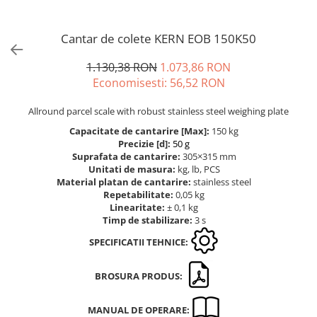
Cantare de banc
Cantare de numarare
Cantar de colete KERN EOB 150K50
Cantare de podea
Cantare drive-through
1.130,38 RON
1.073,86 RON
Cantare pentru paleti
Economisesti:
56,52
RON
Punti de cantarire
Allround parcel scale with robust stainless steel weighing plate
Cantare pentru macara
Capacitate de cantarire [Max]:
150 kg
Cantare medicale
Precizie [d]:
50 g
Cantare medicale
Suprafata de cantarire:
305×315 mm
Unitati de masura:
kg, lb, PCS
Cantar cu balustrada
Material platan de cantarire:
stainless steel
Cantare bebelusi
Repetabilitate:
0,05 kg
Linearitate:
± 0,1 kg
Cantare cu platforma pentru
Timp de stabilizare:
3 s
scaune cu rotile
SPECIFICATII TEHNICE:
Cantare cu scaun
Cantare de baie
BROSURA PRODUS:
Cantare personale
Dinamometre de mana
MANUAL DE OPERARE: