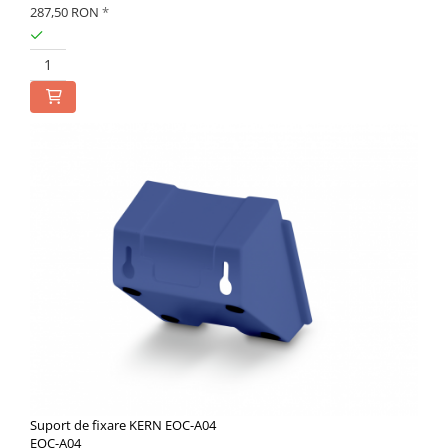
287,50 RON
*
Standuri Stereomicroscoape
Unitate contrast de faza
Unitate fluorescenta
Unitate polarizare
Standard calibrare
Scala aditionala refractometru
Produse noi
Suport de fixare KERN EOC-A04
EOC-A04