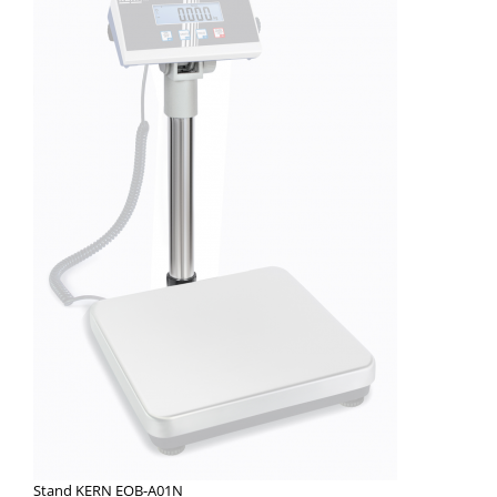
Accesorii
Balante
Adaptoare
Adaptoare electrice
Altele
Baterii reincarcabile
Bluetooth
Cabluri
Cantare suspendate
Carcase si genti
Carlige
Coloane
Convertoare
Covorase cauciuc
Declansator de picior
Dispozitive display
Elemente de protectie
Stand KERN EOB-A01N