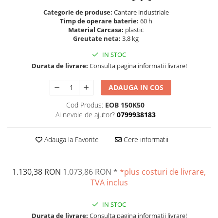
Masurare dimensiuni corporale
Categorie de produse:
Cantare industriale
Sisteme Industry 4.0
Timp de operare baterie:
60 h
Sisteme de cantarire Industry 4.0
Material Carcasa:
plastic
Greutate neta:
3,8 kg
Greutati de testare
Accesorii greutati
IN STOC
Durata de livrare:
Consulta pagina informatii livrare!
Cutii din aluminiu
Cutii din lemn
ADAUGA IN COS
Cutii din plastic
Cod Produs:
EOB 150K50
Manipulare greutati
Ai nevoie de ajutor?
0799938183
Manusi
Pensete
Adauga la Favorite
Cere informatii
Pensule
Set verificare minimal
Cutii pentru clean room
1.130,38 RON
1.073,86 RON
*
*plus costuri de livrare,
TVA inclus
Cutii din POM
Seturi de greutati
IN STOC
OIML E1
Durata de livrare:
Consulta pagina informatii livrare!