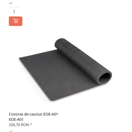
Imprimante
Ionizatoare
Kit pentru determinarea densitatii
Masa de cantarire
Modul de interfatare
Placi etalon
Platforme de cantarire
Rampe si Rame din otel
Set calibrare temperatura
Suporti
Tije pentru inaltime
Balustrade
Foot switches
Instrumente de masurare
Adaptoare
Covoras de cauciuc EOE-A01
Altele
EOE-A01
326,70 RON
*
Cabluri