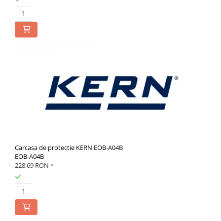
Cap pivotant
Carlige
Cleme
Convertor Analog-Digital
Cutie de jonctiune
Inele suport
Maner
Picioare ajustabile
Piese pentru compresiune
Piulite zimtate si hexagonale
Placa de montaj
Placi etalon
Carcasa de protectie KERN EOB-A04B
Senzori
EOB-A04B
228,69 RON
*
Set pentru compresiune
Set suruburi otel
Suporti
Varf de impact
Instrumente optice