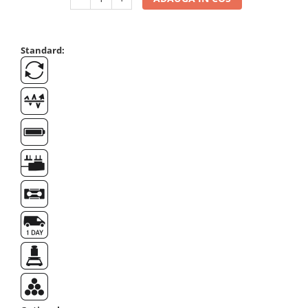
OIML E2
OIML F1
OIML F2
Standard:
OIML M1
OIML M2
OIML M3
Greutati individuale
OIML E1
OIML E2
OIML F1
OIML F2
OIML M1
OIML M2
OIML M3
Greutati newtoniene
Bare suport
Bare suport (Newtoniene)