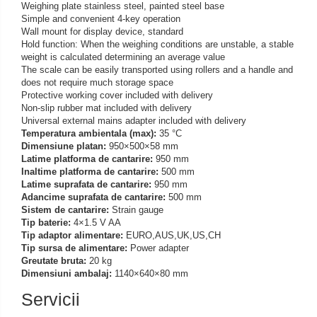
Weighing plate stainless steel, painted steel base
Iluminare microscop
Simple and convenient 4-key operation
Kit camp intunecat
Wall mount for display device, standard
Hold function: When the weighing conditions are unstable, a stable
Lichid calibrare
weight is calculated determining an average value
Masa microscop
The scale can be easily transported using rollers and a handle and
does not require much storage space
Obiective microscoape
Protective working cover included with delivery
Oculare microscop
Non-slip rubber mat included with delivery
Universal external mains adapter included with delivery
Standuri Stereomicroscoape
Temperatura ambientala (max):
35 °C
Unitate contrast de faza
Dimensiune platan:
950×500×58 mm
Latime platforma de cantarire:
950 mm
Unitate fluorescenta
Inaltime platforma de cantarire:
500 mm
Unitate polarizare
Latime suprafata de cantarire:
950 mm
Adancime suprafata de cantarire:
500 mm
Standard calibrare
Sistem de cantarire:
Strain gauge
Scala aditionala refractometru
Tip baterie:
4×1.5 V AA
Tip adaptor alimentare:
EURO,AUS,UK,US,CH
Tip sursa de alimentare:
Power adapter
Greutate bruta:
20 kg
Dimensiuni ambalaj:
1140×640×80 mm
Servicii