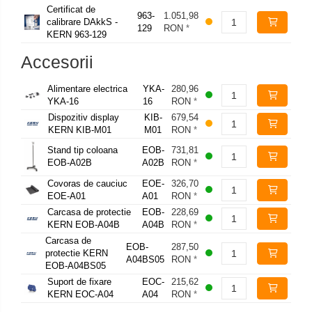
Certificat de
963-
1.051,98
calibrare DAkkS -
129
RON
*
KERN 963-129
Accesorii
Alimentare electrica
YKA-
280,96
YKA-16
16
RON
*
Dispozitiv display
KIB-
679,54
KERN KIB-M01
M01
RON
*
Stand tip coloana
EOB-
731,81
EOB-A02B
A02B
RON
*
Covoras de cauciuc
EOE-
326,70
EOE-A01
A01
RON
*
Carcasa de protectie
EOB-
228,69
KERN EOB-A04B
A04B
RON
*
Carcasa de
EOB-
287,50
protectie KERN
A04BS05
RON
*
EOB-A04BS05
Suport de fixare
EOC-
215,62
KERN EOC-A04
A04
RON
*