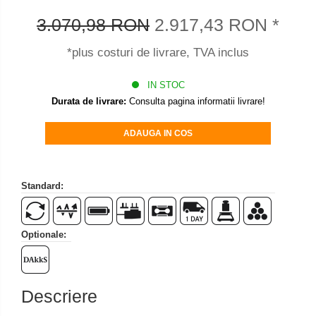
Set pentru compresiune
3.070,98 RON
2.917,43 RON
*
Set suruburi otel
Suporti
*plus costuri de livrare, TVA inclus
Varf de impact
IN STOC
Instrumente optice
Durata de livrare:
Consulta pagina informatii livrare!
Adaptoare
Adaptor camera microscop
ADAUGA IN COS
Altele
Cap microscop
Standard:
Carcase si genti
Cleme
Condensator microscop
Optionale:
Filtru Lambda
Filtru microscop
Filtru Quartz wedge
Descriere
Huse de protectie