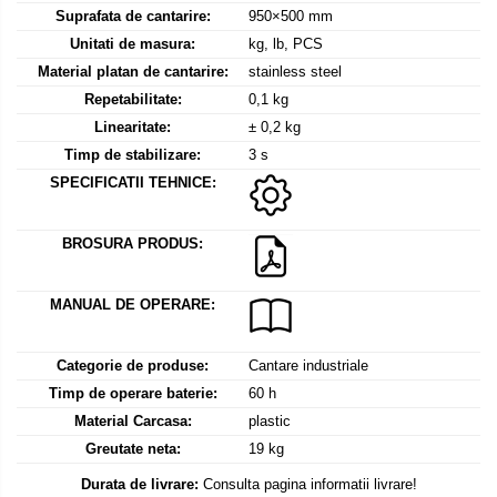
Mediul si siguranta muncii
Instrumente de masurare
Suprafata de cantarire:
950×500 mm
Bare suport (Newtoniene)
Masurarea intensitatii luminoase
Adaptoare
Unitati de masura:
kg, lb, PCS
Masurarea intensitatii sunetului
Altele
Material platan de cantarire:
stainless steel
Termometre cu infrarosu
Cabluri
Repetabilitate:
0,1 kg
Cap pivotant
Linearitate:
± 0,2 kg
Standuri testare forta
Timp de stabilizare:
3 s
Carlige
Standuri testare manuala
SPECIFICATII TEHNICE:
Cleme
Standuri testare motorizata
Convertor Analog-Digital
BROSURA PRODUS:
Cutie de jonctiune
Inele suport
MANUAL DE OPERARE:
Maner
Picioare ajustabile
Categorie de produse:
Cantare industriale
Piese pentru compresiune
Timp de operare baterie:
60 h
Piulite zimtate si hexagonale
Material Carcasa:
plastic
Placa de montaj
Greutate neta:
19 kg
Placi etalon
Durata de livrare:
Consulta pagina informatii livrare!
Senzori