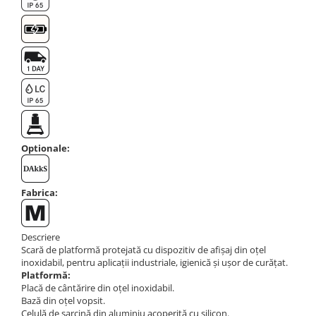
Masa microscop
Obiective microscoape
Oculare microscop
Standuri Stereomicroscoape
Unitate contrast de faza
Unitate fluorescenta
Unitate polarizare
Standard calibrare
Optionale:
Scala aditionala refractometru
Fabrica:
Descriere
Scară de platformă protejată cu dispozitiv de afișaj din oțel
inoxidabil, pentru aplicații industriale, igienică și ușor de curățat.
Platformă:
Placă de cântărire din oțel inoxidabil.
Bază din oțel vopsit.
Celulă de sarcină din aluminiu acoperită cu silicon.