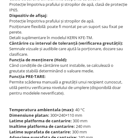
Protecție împotriva prafului și stropilor de apă, clasă de protecție
IP65.
Dispozitiv de afișaj:
Protecție împotriva prafului și stropilor de apă.
Poziționare flexibilă: poate fi montat pe un suport sau fixat pe
perete.
Detalii suplimentare în modelul KERN KFE-TM.
Cântărire cu interval de toleranță (verificarea greutății):
Semnale vizuale și audibile care ajută la porționare, dozare sau
clasificare.
Funcția de menținere (Hold):
Când condițiile de cântărire sunt instabile, se calculează o
greutate stabilă determinând o valoare medie.
Funcția PRE-TARE:
Permite scăderea manuală a greutății unui recipient cunoscut,
utilă pentru verificarea nivelului de umplere (disponibilă doar
pentru modelele neverificate).
Temperatura ambientala (max):
40 °C
Dimensiune platan:
300×240×110 mm
Latime platforma de cantarire:
300 mm
Inaltime platforma de cantarire:
240 mm
Latime suprafata de cantarire:
300 mm
Adancime suprafata de cantarire:
240 mm