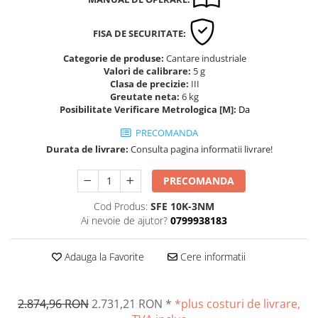
Altele
Masurarea intensitatii sunetului
Cabluri
Termometre cu infrarosu
FISA DE SECURITATE:
Cap pivotant
Standuri testare forta
Categorie de produse:
Cantare industriale
Carlige
Valori de calibrare:
5 g
Standuri testare manuala
Clasa de precizie:
III
Cleme
Standuri testare motorizata
Greutate neta:
6 kg
Convertor Analog-Digital
Posibilitate Verificare Metrologica [M]:
Da
Cutie de jonctiune
PRECOMANDA
Inele suport
Durata de livrare:
Consulta pagina informatii livrare!
Maner
Picioare ajustabile
PRECOMANDA
Piese pentru compresiune
Cod Produs:
SFE 10K-3NM
Piulite zimtate si hexagonale
Ai nevoie de ajutor?
0799938183
Placa de montaj
Placi etalon
Adauga la Favorite
Cere informatii
Senzori
Set pentru compresiune
2.874,96 RON
2.731,21 RON
*
*plus costuri de livrare,
Set suruburi otel