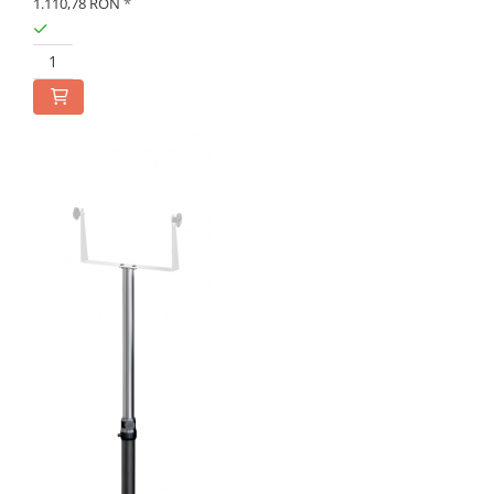
1.110,78 RON
*