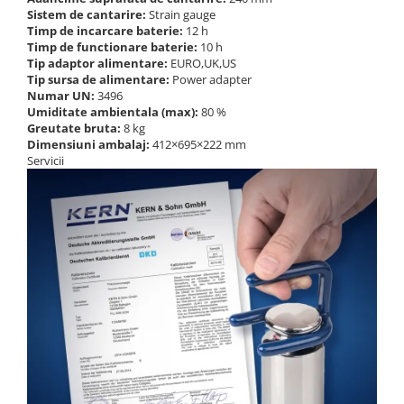
Sistem de cantarire:
Strain gauge
Timp de incarcare baterie:
12 h
Timp de functionare baterie:
10 h
Tip adaptor alimentare:
EURO,UK,US
Tip sursa de alimentare:
Power adapter
Numar UN:
3496
Umiditate ambientala (max):
80 %
Greutate bruta:
8 kg
Dimensiuni ambalaj:
412×695×222 mm
Servicii