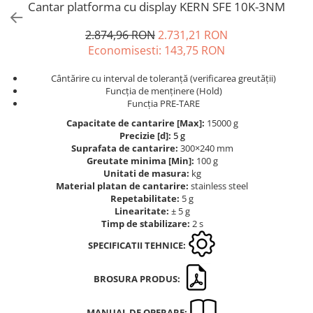
Cantar platforma cu display KERN SFE 10K-3NM
Masurare forta
Dispozitive display
OIML F1
Bacuri cu surub
Elemente de protectie
2.874,96 RON
2.731,21 RON
OIML F2
Masurarea fortei - Digital
Economisesti:
143,75
RON
Imprimante
OIML M1
Masurarea mecanica a fortei
Ionizatoare
OIML M2
Cântărire cu interval de toleranță (verificarea greutății)
Testere pietre funerare
Kit pentru determinarea densitatii
OIML M3
Funcția de menținere (Hold)
Masurare cuplu
Funcția PRE-TARE
Masa de cantarire
Greutati individuale
Modul de interfatare
Capacitate de cantarire [Max]:
15000 g
Masurare cuplu pentru capace cu
OIML E1
Precizie [d]:
5 g
filet
Placi etalon
OIML E2
Suprafata de cantarire:
300×240 mm
Masurare cuplu pentru scule
Platforme de cantarire
Greutate minima [Min]:
100 g
OIML F1
Unitati de masura:
kg
Masurarea grosimii stratului
Rampe si Rame din otel
OIML F2
Material platan de cantarire:
stainless steel
Set calibrare temperatura
Masurarea grosimii stratului -
Repetabilitate:
5 g
OIML M1
Digital
Linearitate:
± 5 g
Suporti
OIML M2
Timp de stabilizare:
2 s
Masurarea grosimii materialului
Tije pentru inaltime
OIML M3
SPECIFICATII TEHNICE:
Balustrade
Metoda Echo-Echo
Greutati newtoniene
Foot switches
Metoda Pulse-Echo
Bare suport
BROSURA PRODUS:
Instrumente de masurare
Mediul si siguranta muncii
Bare suport (Newtoniene)
Adaptoare
Masurarea intensitatii luminoase
MANUAL DE OPERARE: