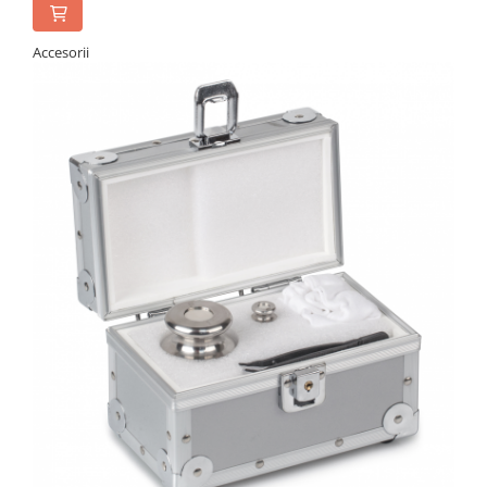
Standuri testare forta
Standuri testare manuala
Accesorii
Standuri testare motorizata
Componente pentru masurare
Componente pentru masurare
Dispozitive display
Grinzi de cantarire
Platforme
Sisteme de cantarire Industry 4.0
Instrumente optice
Microscoape
Camere microscop
Microscoape cu lumina transmisa
Microscoape cu polarizare
Microscoape video
Microscop metalurgic
Stereomicroscoape