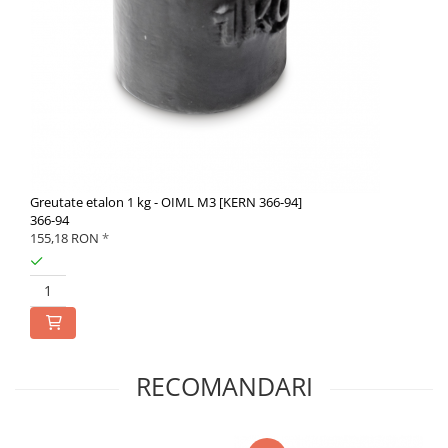
Accesorii
Balante
Adaptoare
Adaptoare electrice
Altele
Baterii reincarcabile
Bluetooth
Cabluri
Greutate etalon 1 kg - OIML M3 [KERN 366-94]
Cantare suspendate
366-94
155,18 RON
*
Carcase si genti
Carlige
Coloane
Convertoare
Covorase cauciuc
Declansator de picior
RECOMANDARI
Dispozitive display
Elemente de protectie