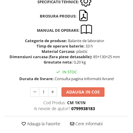
Masurare dimensiuni corporale
SPECIFICATII TEHNICE:
Sisteme Industry 4.0
Sisteme de cantarire Industry 4.0
BROSURA PRODUS:
Greutati de testare
MANUAL DE OPERARE:
Accesorii greutati
Categorie de produse:
Balante de laborator
Cutii din aluminiu
Timp de operare baterie:
33 h
Cutii din lemn
Material Carcasa:
plastic
Dimensiuni carcasa (fara piese detasabile):
85×130×25 mm
Cutii din plastic
Greutate neta:
0,20 kg
Manipulare greutati
IN STOC
Manusi
Durata de livrare:
Consulta pagina informatii livrare!
Pensete
Pensule
ADAUGA IN COS
Set verificare minimal
Cod Produs:
CM 1K1N
Cutii pentru clean room
Ai nevoie de ajutor?
0799938183
Cutii din POM
Seturi de greutati
Adauga la Favorite
Cere informatii
OIML E1