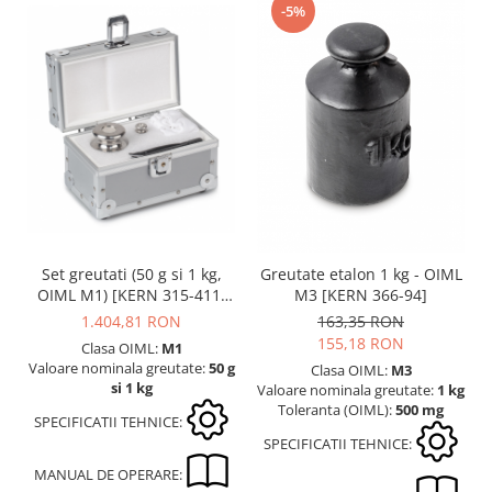
Imprimante
-5%
Ionizatoare
Kit pentru determinarea densitatii
Masa de cantarire
Modul de interfatare
Placi etalon
Platforme de cantarire
Rampe si Rame din otel
Set calibrare temperatura
Suporti
Set greutati (50 g si 1 kg,
Greutate etalon 1 kg - OIML
Tije pentru inaltime
OIML M1) [KERN 315-411-
M3 [KERN 366-94]
406]
Balustrade
1.404,81 RON
163,35 RON
155,18 RON
Foot switches
Clasa OIML:
M1
Valoare nominala greutate:
50 g
Clasa OIML:
M3
Instrumente de masurare
si 1 kg
Valoare nominala greutate:
1 kg
Adaptoare
Toleranta (OIML):
500 mg
SPECIFICATII TEHNICE:
Altele
SPECIFICATII TEHNICE:
Cabluri
MANUAL DE OPERARE: