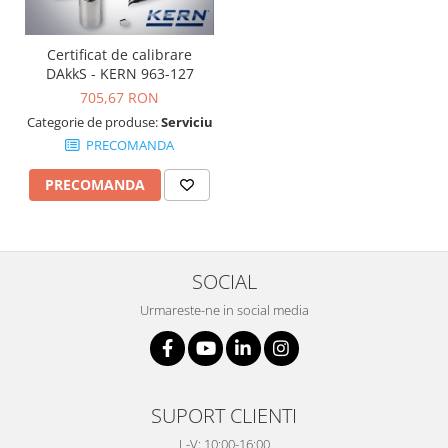
Adaptoare
Adaptor camera microscop
Certificat de calibrare
DAkkS - KERN 963-127
Altele
705,67 RON
Cap microscop
Categorie de produse:
Serviciu
Carcase si genti
PRECOMANDA
Cleme
Condensator microscop
PRECOMANDA
Filtru Lambda
Filtru microscop
Filtru Quartz wedge
SOCIAL
Huse de protectie
Urmareste-ne in social media
Iluminare microscop
Kit camp intunecat
Lichid calibrare
Masa microscop
SUPORT CLIENTI
Obiective microscoape
Oculare microscop
L-V: 10:00-16:00