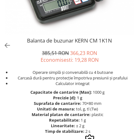
Cantare de banc
Cantare de numarare
Cantare de podea
Cantare drive-through
Cantare pentru paleti
Balanta de buzunar KERN CM 1K1N
Punti de cantarire
Cantare pentru macara
385,51 RON
366,23 RON
Cantare medicale
Economisesti:
19,28
RON
Cantare medicale
Operare simplă și convenabilă cu 4 butoane
Cantar cu balustrada
Carcasă dură pentru protecție împotriva presiunii și prafului
Calculator integrat
Cantare bebelusi
Capacitate de cantarire [Max]:
1000 g
Cantare cu platforma pentru
Precizie [d]:
1 g
scaune cu rotile
Suprafata de cantarire:
70×80 mm
Cantare cu scaun
Unitati de masura:
tol, g, tl (Tw)
Material platan de cantarire:
plastic
Cantare de baie
Repetabilitate:
1 g
Cantare personale
Linearitate:
± 2 g
Dinamometre de mana
Timp de stabilizare:
2 s