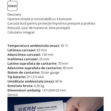
Instrumente de masurare
Celule de forta
Descriere
Celule de sarcina
Operare simplă și convenabilă cu 4 butoane
Celule masurare masa
Carcasă dură pentru protecție împotriva presiunii și prafului
Robustă, ușor de manevrat, bine protejată
Senzori de cuplu
Calculator integrat
Durometre
Durometre pentru metale (Leeb)
Temperatura ambientala (max):
35 °C
Durometre pentru metale (UCI)
Latimea carcasei:
85 mm
Adancimea carcasei:
130 mm
Durometre pentru plastic (Shore)
Inaltimea carcasei:
25 mm
Dispozitive de masurare a lungimii
Latime suprafata de cantarire:
70 mm
Adancime suprafata de cantarire:
80 mm
Masurare metrica a lungimii
Sistem de cantarire:
Strain gauge
Componente pentru masurare
Tip baterie:
2×1.5 V AAA
Umiditate ambientala (max):
80 %
Transmitatoare
Greutate bruta:
0,35 kg
Dimensiuni ambalaj:
137×204×32 mm
Colorimetre
Servicii
Masurare forta
Bacuri cu surub