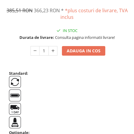
OIML E2
385,51 RON
366,23 RON
*
*plus costuri de livrare, TVA
OIML F1
inclus
OIML F2
OIML M1
IN STOC
OIML M2
Durata de livrare:
Consulta pagina informatii livrare!
OIML M3
Greutati individuale
ADAUGA IN COS
OIML E1
OIML E2
Standard:
OIML F1
OIML F2
OIML M1
OIML M2
OIML M3
Greutati newtoniene
Bare suport
Bare suport (Newtoniene)
Optionale: