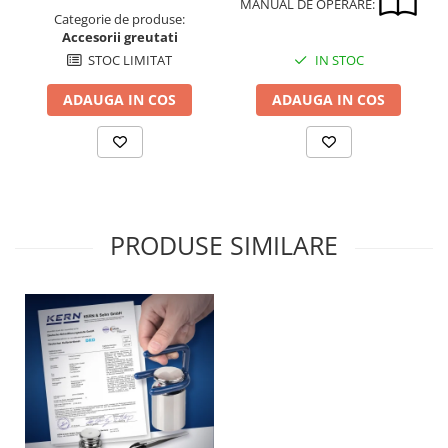
Cap pivotant
MANUAL DE OPERARE:
Categorie de produse:
Carlige
Accesorii greutati
Cleme
STOC LIMITAT
IN STOC
Convertor Analog-Digital
ADAUGA IN COS
ADAUGA IN COS
Cutie de jonctiune
Inele suport
Maner
Picioare ajustabile
Piese pentru compresiune
Piulite zimtate si hexagonale
PRODUSE SIMILARE
Placa de montaj
Placi etalon
Senzori
Set pentru compresiune
Set suruburi otel
Suporti
Varf de impact
Instrumente optice