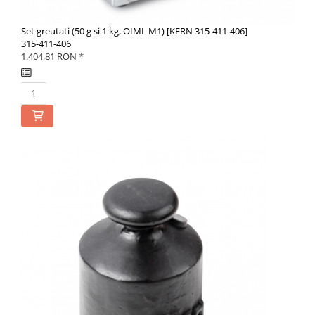
Microscoape cu fluorescenta
Iluminare microscop
Set greutati (50 g si 1 kg, OIML M1) [KERN 315-411-406]
315-411-406
Refractometre
1.404,81 RON
*
Refractometre analogice
Refractometre Digitale
Software
KERN Software
Easy Touch
Software pentru transfer de date
Pachet balanta si software
Balante inventar
Balante retete
Balante preambalare
Cantare cafenea
Software Sauter
Software pentru transfer de date