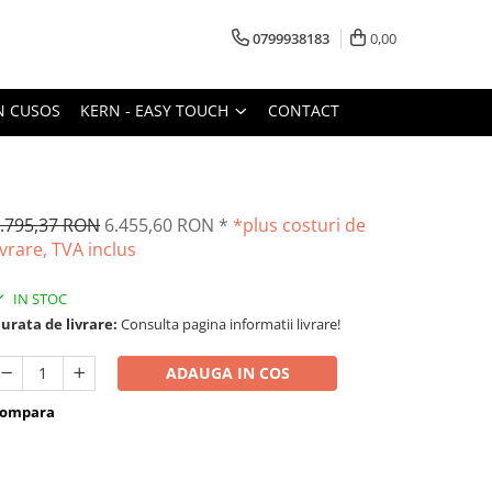
0799938183
0,00
N CUSOS
KERN - EASY TOUCH
CONTACT
.795,37 RON
6.455,60 RON
*
*plus costuri de
ivrare, TVA inclus
IN STOC
urata de livrare:
Consulta pagina informatii livrare!
ADAUGA IN COS
ompara