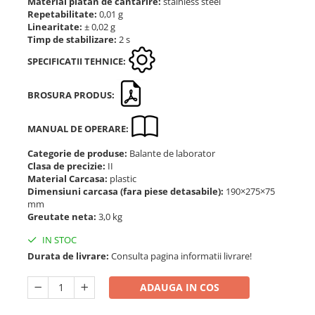
Material platan de cantarire:
stainless steel
Repetabilitate:
0,01 g
Linearitate:
± 0,02 g
Timp de stabilizare:
2 s
SPECIFICATII TEHNICE:
BROSURA PRODUS:
MANUAL DE OPERARE:
Categorie de produse:
Balante de laborator
Clasa de precizie:
II
Material Carcasa:
plastic
Dimensiuni carcasa (fara piese detasabile):
190×275×75
mm
Greutate neta:
3,0 kg
IN STOC
Durata de livrare:
Consulta pagina informatii livrare!
ADAUGA IN COS