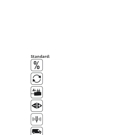
Masurare dimensiuni corporale
Sisteme Industry 4.0
Sisteme de cantarire Industry 4.0
Greutati de testare
Accesorii greutati
Cutii din aluminiu
Cutii din lemn
Standard:
Cutii din plastic
Manipulare greutati
Manusi
Pensete
Pensule
Set verificare minimal
Cutii pentru clean room
Cutii din POM
Seturi de greutati
OIML E1