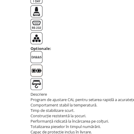
OIML E2
OIML F1
OIML F2
OIML M1
OIML M2
OIML M3
Optionale:
Greutati individuale
OIML E1
OIML E2
OIML F1
OIML F2
OIML M1
Descriere
OIML M2
Program de ajustare CAL pentru setarea rapidă a acurateței 
Comportament stabil la temperatură.
OIML M3
Timp de stabilizare scurt.
Greutati newtoniene
Construcție rezistentă la șocuri.
Bare suport
Performanță ridicată la încărcarea pe colțuri.
Totalizarea pieselor în timpul numărării.
Bare suport (Newtoniene)
Capac de protecție inclus în livrare.