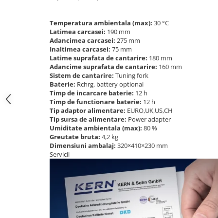
Instrumente de masurare
Celule de forta
Temperatura ambientala (max):
30 °C
Latimea carcasei:
190 mm
Celule de sarcina
Adancimea carcasei:
275 mm
Celule masurare masa
Inaltimea carcasei:
75 mm
Senzori de cuplu
Latime suprafata de cantarire:
180 mm
Adancime suprafata de cantarire:
160 mm
Durometre
Sistem de cantarire:
Tuning fork
Baterie:
Rchrg. battery optional
Durometre pentru metale (Leeb)
Timp de incarcare baterie:
12 h
Durometre pentru metale (UCI)
Timp de functionare baterie:
12 h
Durometre pentru plastic (Shore)
Tip adaptor alimentare:
EURO,UK,US,CH
Tip sursa de alimentare:
Power adapter
Dispozitive de masurare a lungimii
Umiditate ambientala (max):
80 %
Greutate bruta:
4,2 kg
Masurare metrica a lungimii
Dimensiuni ambalaj:
320×410×230 mm
Componente pentru masurare
Servicii
Transmitatoare
Colorimetre
Masurare forta
Bacuri cu surub