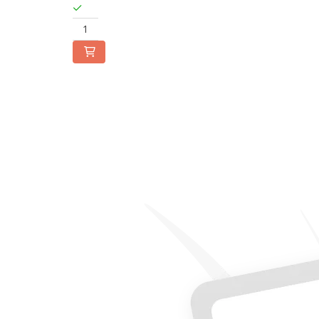
Microscoape cu fluorescenta
Iluminare microscop
Refractometre
Refractometre analogice
Refractometre Digitale
Software
KERN Software
Easy Touch
Software pentru transfer de date
Pachet balanta si software
Balante inventar
Balante retete
Balante preambalare
Cantare cafenea
Software Sauter
Software pentru transfer de date