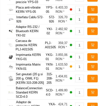
precizie YPS-03
Placa anti-vibratie
YPS-
6.403,33
KERN YPS-05
05
RON
*
Interfata Cablu 572-
572-
326,70
926
926
RON
*
Adaptor RS-232 /
YKI-
2.482,92
Bluetooth KERN
02
RON
*
YKI-02
Carcasa de
PLJ-
359,37
protectie KERN
A01S05
RON
*
PLJ-A01S05
Imprimanta KERN
YKG-
3.855,06
YKG-01
01
RON
*
Imprimanta Matrix
YKN-
1.633,50
YKN-01
01
RON
*
Set greutati (20 g si
315-
1.404,81
200 g, OIML F1)
208-
RON
*
[KERN 315-208-205]
205
BalanceConnection
SCD-
1.489,80
Standard KERN
4.0
RON
*
SCD-4.0
Adaptor de
YKA-
424,71