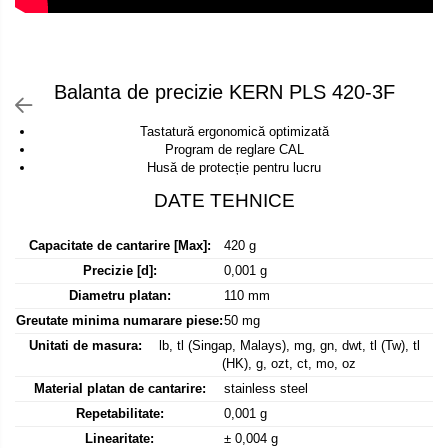
Declansator de picior
Colorimetre
OIML E2
Dispozitive display
OIML F1
Masurare forta
Elemente de protectie
OIML F2
Bacuri cu surub
Balanta de precizie KERN PLS 420-3F
Imprimante
OIML M1
Masurarea fortei - Digital
Ionizatoare
OIML M2
Tastatură ergonomică optimizată
Masurarea mecanica a fortei
Kit pentru determinarea densitatii
Program de reglare CAL
OIML M3
Husă de protecție pentru lucru
Testere pietre funerare
Masa de cantarire
Greutati individuale
Modul de interfatare
Masurare cuplu
OIML E1
Placi etalon
Masurare cuplu pentru capace cu filet
Capacitate de cantarire [Max]:
420 g
OIML E2
Platforme de cantarire
Masurare cuplu pentru scule
Precizie [d]:
0,001 g
OIML F1
Rampe si Rame din otel
Masurarea grosimii stratului
Diametru platan:
110 mm
OIML F2
Set calibrare temperatura
Greutate minima numarare piese:
50 mg
Masurarea grosimii stratului - Digital
OIML M1
Suporti
Unitati de masura:
lb, tl (Singap, Malays), mg, gn, dwt, tl (Tw), tl
OIML M2
Masurarea grosimii materialului
Tije pentru inaltime
(HK), g, ozt, ct, mo, oz
OIML M3
Metoda Echo-Echo
Material platan de cantarire:
stainless steel
Balustrade
Greutati newtoniene
Repetabilitate:
0,001 g
Metoda Pulse-Echo
Foot switches
Bare suport
Linearitate:
± 0,004 g