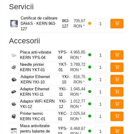
Servicii
Certificat de calibrare
963-
705,67
DAkkS - KERN 963-
127
RON
*
127
Accesorii
Placa anti-vibratie
YPS-
4.965,85
KERN YPS-04
04
RON
*
Needle printer
YKT-
3.789,72
KERN YKT-01
01
RON
*
Adaptor Ethernet
YKI-
816,75
KERN YKI-10
10
RON
*
Adaptor Ethernet
YKI-
1.045,44
KERN YKI-11
11
RON
*
Adaptor WiFi KERN
YKI-
1.012,77
YKI-12
12
RON
*
Printer termic
YKC-
2.025,54
KERN YKC-01
01
RON
*
Masa antivibratie
YPS-
6.468,67
pentru balante de
03
RON
*