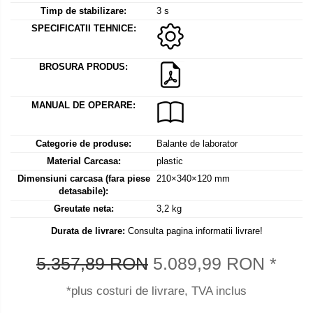
Mediul si siguranta muncii
Instrumente de masurare
Bare suport (Newtoniene)
Timp de stabilizare:
3 s
Masurarea intensitatii luminoase
Adaptoare
SPECIFICATII TEHNICE:
Masurarea intensitatii sunetului
Altele
Termometre cu infrarosu
Cabluri
BROSURA PRODUS:
Cap pivotant
Standuri testare forta
Carlige
Standuri testare manuala
MANUAL DE OPERARE:
Cleme
Standuri testare motorizata
Convertor Analog-Digital
Categorie de produse:
Balante de laborator
Cutie de jonctiune
Material Carcasa:
plastic
Inele suport
Dimensiuni carcasa (fara piese
210×340×120 mm
detasabile):
Maner
Greutate neta:
3,2 kg
Picioare ajustabile
Piese pentru compresiune
Durata de livrare:
Consulta pagina informatii livrare!
Piulite zimtate si hexagonale
5.357,89 RON
5.089,99 RON
*
Placa de montaj
Placi etalon
*plus costuri de livrare, TVA inclus
Senzori