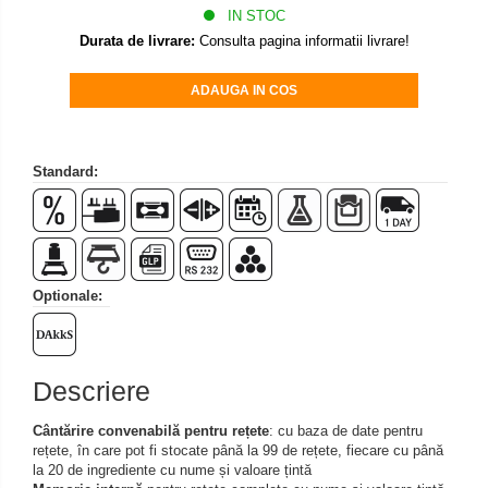
IN STOC
Set pentru compresiune
Durata de livrare:
Consulta pagina informatii livrare!
Set suruburi otel
Suporti
ADAUGA IN COS
Varf de impact
Instrumente optice
Standard:
Adaptoare
Adaptor camera microscop
Altele
Cap microscop
Carcase si genti
Optionale:
Cleme
Condensator microscop
Filtru Lambda
Descriere
Filtru microscop
Cântărire convenabilă pentru rețete
: cu baza de date pentru
Filtru Quartz wedge
rețete, în care pot fi stocate până la 99 de rețete, fiecare cu până
Huse de protectie
la 20 de ingrediente cu nume și valoare țintă