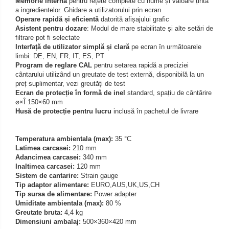
Memorie internă
pentru rețete complete cu nume și valoare țintă
Iluminare microscop
a ingredientelor. Ghidare a utilizatorului prin ecran
Kit camp intunecat
Operare rapidă și eficientă
datorită afișajului grafic
Asistent pentru dozare
: Modul de mare stabilitate și alte setări de
Lichid calibrare
filtrare pot fi selectate
Masa microscop
Interfață de utilizator simplă și clară
pe ecran în următoarele
limbi: DE, EN, FR, IT, ES, PT
Obiective microscoape
Program de reglare CAL
pentru setarea rapidă a preciziei
Oculare microscop
cântarului utilizând un greutate de test externă, disponibilă la un
preț suplimentar, vezi greutăți de test
Standuri Stereomicroscoape
Ecran de protecție în formă de inel
standard, spațiu de cântărire
Unitate contrast de faza
⌀×Î 150×60 mm
Husă de protecție pentru lucru
inclusă în pachetul de livrare
Unitate fluorescenta
Unitate polarizare
Temperatura ambientala (max):
35 °C
Standard calibrare
Latimea carcasei:
210 mm
Scala aditionala refractometru
Adancimea carcasei:
340 mm
Inaltimea carcasei:
120 mm
Sistem de cantarire:
Strain gauge
Tip adaptor alimentare:
EURO,AUS,UK,US,CH
Tip sursa de alimentare:
Power adapter
Umiditate ambientala (max):
80 %
Greutate bruta:
4,4 kg
Dimensiuni ambalaj:
500×360×420 mm