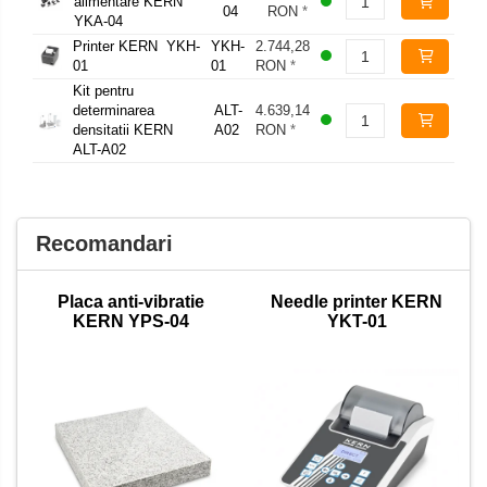
alimentare KERN
04
RON
*
YKA-04
Printer KERN YKH-
YKH-
2.744,28
01
01
RON
*
Kit pentru
determinarea
ALT-
4.639,14
densitatii KERN
A02
RON
*
ALT-A02
Recomandari
Placa anti-vibratie
Needle printer KERN
KERN YPS-04
YKT-01