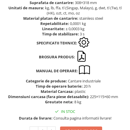
Suprafata de cantarire:
308×318 mm
Altele
Masurarea intensitatii sunetului
Unitati de masura:
kg, lb, ffa, tl (Singap, Malays), g, dwt, tl (Tw), tl
Cabluri
(HK), ozt, ct, mo, oz
Termometre cu infrarosu
Material platan de cantarire:
stainless steel
Cap pivotant
Standuri testare forta
Repetabilitate:
0,0001 kg
Carlige
Linearitate:
± 0,0003 kg
Standuri testare manuala
Timp de stabilizare:
3 s
Cleme
Standuri testare motorizata
Convertor Analog-Digital
SPECIFICATII TEHNICE:
Cutie de jonctiune
BROSURA PRODUS:
Inele suport
Maner
MANUAL DE OPERARE:
Picioare ajustabile
Piese pentru compresiune
Categorie de produse:
Cantare industriale
Timp de operare baterie:
20 h
Piulite zimtate si hexagonale
Material Carcasa:
plastic
Placa de montaj
Dimensiuni carcasa (fara piese detasabile):
225×115×60 mm
Greutate neta:
8 kg
Placi etalon
Senzori
IN STOC
Durata de livrare:
Consulta pagina informatii livrare!
Set pentru compresiune
Set suruburi otel