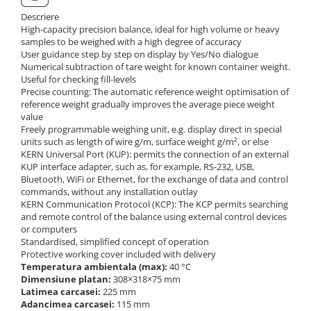
Descriere
High-capacity precision balance, ideal for high volume or heavy
samples to be weighed with a high degree of accuracy
User guidance step by step on display by Yes/No dialogue
Numerical subtraction of tare weight for known container weight.
Useful for checking fill-levels
Precise counting: The automatic reference weight optimisation of
reference weight gradually improves the average piece weight
value
Freely programmable weighing unit, e.g. display direct in special
units such as length of wire g/m, surface weight g/m², or else
KERN Universal Port (KUP): permits the connection of an external
KUP interface adapter, such as, for example, RS-232, USB,
Bluetooth, WiFi or Ethernet, for the exchange of data and control
commands, without any installation outlay
KERN Communication Protocol (KCP): The KCP permits searching
and remote control of the balance using external control devices
or computers
Standardised, simplified concept of operation
Protective working cover included with delivery
Temperatura ambientala (max):
40 °C
Dimensiune platan:
308×318×75 mm
Latimea carcasei:
225 mm
Adancimea carcasei:
115 mm