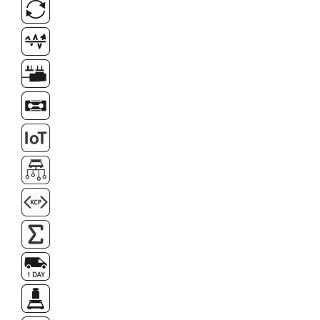
Masa microscop
Obiective microscoape
Oculare microscop
Standuri Stereomicroscoape
Unitate contrast de faza
Unitate fluorescenta
Unitate polarizare
Standard calibrare
Scala aditionala refractometru