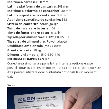
Inaltimea carcasei:
60 mm
Latime platforma de cantarire:
308 mm
Inaltime platforma de cantarire:
318 mm
Latime suprafata de cantarire:
308 mm
Adancime suprafata de cantarire:
318 mm
Sistem de cantarire:
Strain gauge
Timp de incarcare baterie:
10 h
Timp de functionare baterie:
30 h
Tip adaptor alimentare:
EURO,UK,US,CH
Tip sursa de alimentare:
Power adapter
Umiditate ambientala (max):
80 %
Greutate bruta:
10 kg
Dimensiuni ambalaj:
510×380×140 mm
INFORMATII IMPORTANTE:
Conectarea simultana a pana la trei interfete optionale este
posibila doar cu Extension Box KUP-A13. Fara Extension Box KUP-
A13, poate fi utilizata doar o interfata optionala la un moment
dat.
Servicii