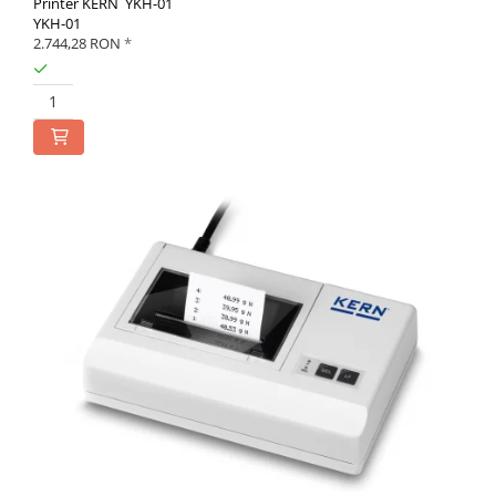
Printer KERN YKH-01
YKH-01
2.744,28 RON
*