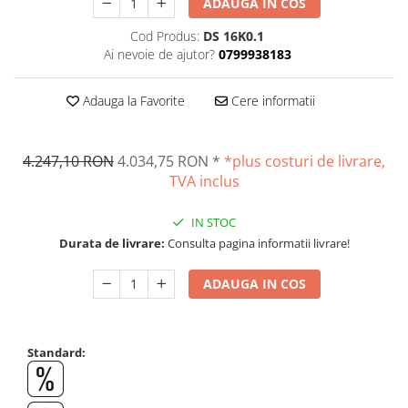
ADAUGA IN COS
Suporti
Varf de impact
Cod Produs:
DS 16K0.1
Ai nevoie de ajutor?
0799938183
Instrumente optice
Adaptoare
Adauga la Favorite
Cere informatii
Adaptor camera microscop
Altele
Cap microscop
4.247,10 RON
4.034,75 RON
*
*plus costuri de livrare,
TVA inclus
Carcase si genti
Cleme
IN STOC
Condensator microscop
Durata de livrare:
Consulta pagina informatii livrare!
Filtru Lambda
Filtru microscop
ADAUGA IN COS
Filtru Quartz wedge
Huse de protectie
Iluminare microscop
Standard:
Kit camp intunecat
Lichid calibrare