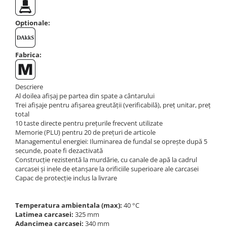
Masa microscop
Obiective microscoape
Optionale:
Oculare microscop
Standuri Stereomicroscoape
Fabrica:
Unitate contrast de faza
Unitate fluorescenta
Unitate polarizare
Descriere
Al doilea afișaj pe partea din spate a cântarului
Standard calibrare
Trei afișaje pentru afișarea greutății (verificabilă), preț unitar, preț
Scala aditionala refractometru
total
10 taste directe pentru prețurile frecvent utilizate
Memorie (PLU) pentru 20 de prețuri de articole
Managementul energiei: Iluminarea de fundal se oprește după 5
secunde, poate fi dezactivată
Construcție rezistentă la murdărie, cu canale de apă la cadrul
carcasei și inele de etanșare la orificiile superioare ale carcasei
Capac de protecție inclus la livrare
Temperatura ambientala (max):
40 °C
Latimea carcasei:
325 mm
Adancimea carcasei:
340 mm