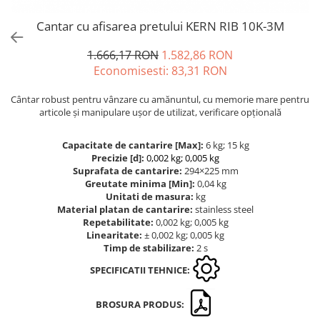
Masurare forta
Dispozitive display
OIML F1
Cantar cu afisarea pretului KERN RIB 10K-3M
Bacuri cu surub
Elemente de protectie
OIML F2
Masurarea fortei - Digital
Imprimante
OIML M1
1.666,17 RON
1.582,86 RON
Masurarea mecanica a fortei
Ionizatoare
Economisesti:
83,31
RON
OIML M2
Testere pietre funerare
Kit pentru determinarea densitatii
OIML M3
Cântar robust pentru vânzare cu amănuntul, cu memorie mare pentru
Masurare cuplu
Masa de cantarire
Greutati individuale
articole și manipulare ușor de utilizat, verificare opțională
Modul de interfatare
Masurare cuplu pentru capace cu
OIML E1
filet
Placi etalon
Capacitate de cantarire [Max]:
6 kg; 15 kg
OIML E2
Precizie [d]:
0,002 kg; 0,005 kg
Masurare cuplu pentru scule
Platforme de cantarire
OIML F1
Suprafata de cantarire:
294×225 mm
Masurarea grosimii stratului
Rampe si Rame din otel
Greutate minima [Min]:
0,04 kg
OIML F2
Unitati de masura:
kg
Set calibrare temperatura
Masurarea grosimii stratului -
OIML M1
Material platan de cantarire:
stainless steel
Digital
Suporti
Repetabilitate:
0,002 kg; 0,005 kg
OIML M2
Masurarea grosimii materialului
Linearitate:
± 0,002 kg; 0,005 kg
Tije pentru inaltime
OIML M3
Timp de stabilizare:
2 s
Balustrade
Metoda Echo-Echo
Greutati newtoniene
SPECIFICATII TEHNICE:
Foot switches
Metoda Pulse-Echo
Bare suport
Instrumente de masurare
Mediul si siguranta muncii
Bare suport (Newtoniene)
BROSURA PRODUS:
Adaptoare
Masurarea intensitatii luminoase