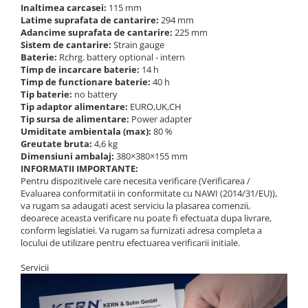
Inaltimea carcasei:
115 mm
Latime suprafata de cantarire:
294 mm
Adancime suprafata de cantarire:
225 mm
Sistem de cantarire:
Strain gauge
Baterie:
Rchrg. battery optional - intern
Timp de incarcare baterie:
14 h
Timp de functionare baterie:
40 h
Tip baterie:
no battery
Tip adaptor alimentare:
EURO,UK,CH
Tip sursa de alimentare:
Power adapter
Umiditate ambientala (max):
80 %
Greutate bruta:
4,6 kg
Dimensiuni ambalaj:
380×380×155 mm
INFORMATII IMPORTANTE:
Pentru dispozitivele care necesita verificare (Verificarea /
Evaluarea conformitatii in conformitate cu NAWI (2014/31/EU)),
va rugam sa adaugati acest serviciu la plasarea comenzii,
deoarece aceasta verificare nu poate fi efectuata dupa livrare,
conform legislatiei. Va rugam sa furnizati adresa completa a
locului de utilizare pentru efectuarea verificarii initiale.
Servicii