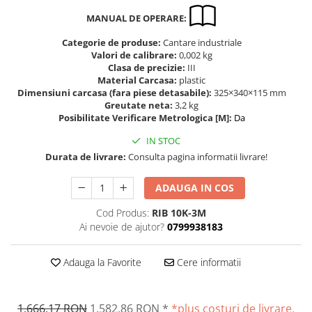
Altele
Masurarea intensitatii sunetului
MANUAL DE OPERARE:
Cabluri
Termometre cu infrarosu
Categorie de produse:
Cantare industriale
Cap pivotant
Standuri testare forta
Valori de calibrare:
0,002 kg
Carlige
Clasa de precizie:
III
Standuri testare manuala
Material Carcasa:
plastic
Cleme
Standuri testare motorizata
Dimensiuni carcasa (fara piese detasabile):
325×340×115 mm
Convertor Analog-Digital
Greutate neta:
3,2 kg
Posibilitate Verificare Metrologica [M]:
Da
Cutie de jonctiune
Inele suport
IN STOC
Maner
Durata de livrare:
Consulta pagina informatii livrare!
Picioare ajustabile
ADAUGA IN COS
Piese pentru compresiune
Piulite zimtate si hexagonale
Cod Produs:
RIB 10K-3M
Ai nevoie de ajutor?
0799938183
Placa de montaj
Placi etalon
Adauga la Favorite
Cere informatii
Senzori
Set pentru compresiune
Set suruburi otel
1.666,17 RON
1.582,86 RON
*
*plus costuri de livrare,