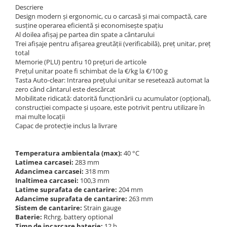
Descriere
Design modern și ergonomic, cu o carcasă și mai compactă, care
susține operarea eficientă și economisește spațiu
Al doilea afișaj pe partea din spate a cântarului
Trei afișaje pentru afișarea greutății (verificabilă), preț unitar, preț
total
Memorie (PLU) pentru 10 prețuri de articole
Prețul unitar poate fi schimbat de la €/kg la €/100 g
Tasta Auto-clear: Intrarea prețului unitar se resetează automat la
zero când cântarul este descărcat
Mobilitate ridicată: datorită funcționării cu acumulator (opțional),
construcției compacte și ușoare, este potrivit pentru utilizare în
mai multe locații
Capac de protecție inclus la livrare
Temperatura ambientala (max):
40 °C
Latimea carcasei:
283 mm
Adancimea carcasei:
318 mm
Inaltimea carcasei:
100,3 mm
Latime suprafata de cantarire:
204 mm
Adancime suprafata de cantarire:
263 mm
Sistem de cantarire:
Strain gauge
Baterie:
Rchrg. battery optional
Timp de incarcare baterie:
12 h