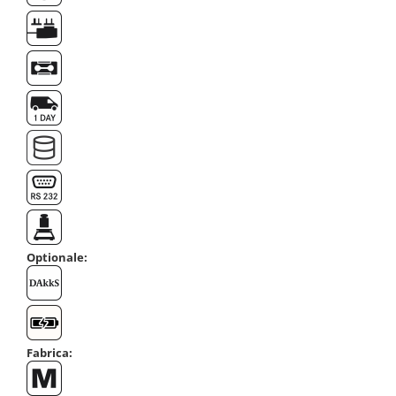
Masa microscop
Obiective microscoape
Oculare microscop
Standuri Stereomicroscoape
Unitate contrast de faza
Unitate fluorescenta
Unitate polarizare
Standard calibrare
Scala aditionala refractometru
Optionale:
Fabrica: