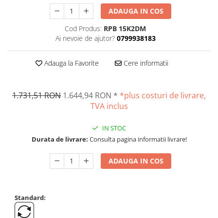
Suporti
ADAUGA IN COS
Varf de impact
Cod Produs:
RPB 15K2DM
Instrumente optice
Ai nevoie de ajutor?
0799938183
Adaptoare
Adaptor camera microscop
Adauga la Favorite
Cere informatii
Altele
Cap microscop
1.731,51 RON
1.644,94 RON
*
*plus costuri de livrare,
Carcase si genti
TVA inclus
Cleme
Condensator microscop
IN STOC
Filtru Lambda
Durata de livrare:
Consulta pagina informatii livrare!
Filtru microscop
Filtru Quartz wedge
ADAUGA IN COS
Huse de protectie
Iluminare microscop
Kit camp intunecat
Standard:
Lichid calibrare