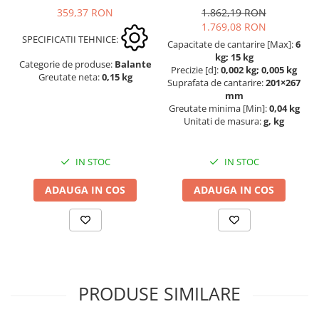
359,37 RON
1.862,19 RON
1.769,08 RON
SPECIFICATII TEHNICE:
Capacitate de cantarire [Max]:
6
kg; 15 kg
Categorie de produse:
Balante
Precizie [d]:
0,002 kg; 0,005 kg
Greutate neta:
0,15 kg
Suprafata de cantarire:
201×267
mm
Greutate minima [Min]:
0,04 kg
Unitati de masura:
g, kg
IN STOC
IN STOC
ADAUGA IN COS
ADAUGA IN COS
PRODUSE SIMILARE