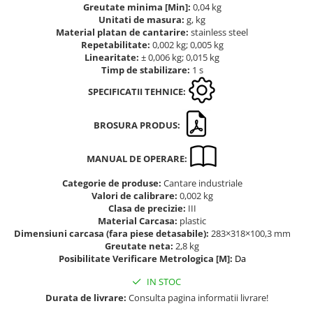
Greutate minima [Min]:
0,04 kg
Altele
Masurarea intensitatii sunetului
Unitati de masura:
g, kg
Cabluri
Termometre cu infrarosu
Material platan de cantarire:
stainless steel
Repetabilitate:
0,002 kg; 0,005 kg
Cap pivotant
Standuri testare forta
Linearitate:
± 0,006 kg; 0,015 kg
Carlige
Timp de stabilizare:
1 s
Standuri testare manuala
Cleme
Standuri testare motorizata
SPECIFICATII TEHNICE:
Convertor Analog-Digital
Cutie de jonctiune
BROSURA PRODUS:
Inele suport
Maner
MANUAL DE OPERARE:
Picioare ajustabile
Categorie de produse:
Cantare industriale
Piese pentru compresiune
Valori de calibrare:
0,002 kg
Clasa de precizie:
III
Piulite zimtate si hexagonale
Material Carcasa:
plastic
Placa de montaj
Dimensiuni carcasa (fara piese detasabile):
283×318×100,3 mm
Greutate neta:
2,8 kg
Placi etalon
Posibilitate Verificare Metrologica [M]:
Da
Senzori
IN STOC
Set pentru compresiune
Durata de livrare:
Consulta pagina informatii livrare!
Set suruburi otel