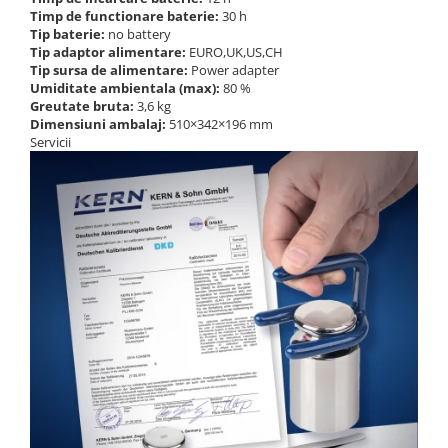
Timp de functionare baterie:
30 h
Tip baterie:
no battery
Tip adaptor alimentare:
EURO,UK,US,CH
Tip sursa de alimentare:
Power adapter
Umiditate ambientala (max):
80 %
Greutate bruta:
3,6 kg
Dimensiuni ambalaj:
510×342×196 mm
Servicii