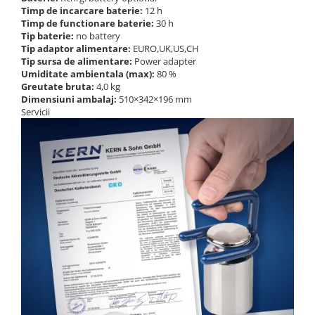
Timp de incarcare baterie:
12 h
Timp de functionare baterie:
30 h
Tip baterie:
no battery
Tip adaptor alimentare:
EURO,UK,US,CH
Tip sursa de alimentare:
Power adapter
Umiditate ambientala (max):
80 %
Greutate bruta:
4,0 kg
Dimensiuni ambalaj:
510×342×196 mm
Servicii