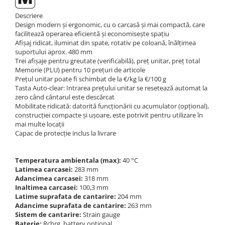
Descriere
Design modern și ergonomic, cu o carcasă și mai compactă, care
facilitează operarea eficientă și economisește spațiu
Afișaj ridicat, iluminat din spate, rotativ pe coloană, înălțimea
suportului aprox. 480 mm
Trei afișaje pentru greutate (verificabilă), preț unitar, preț total
Memorie (PLU) pentru 10 prețuri de articole
Prețul unitar poate fi schimbat de la €/kg la €/100 g
Tasta Auto-clear: Intrarea prețului unitar se resetează automat la
zero când cântarul este descărcat
Mobilitate ridicată: datorită funcționării cu acumulator (opțional),
construcției compacte și ușoare, este potrivit pentru utilizare în
mai multe locații
Capac de protecție inclus la livrare
Temperatura ambientala (max):
40 °C
Latimea carcasei:
283 mm
Adancimea carcasei:
318 mm
Inaltimea carcasei:
100,3 mm
Latime suprafata de cantarire:
204 mm
Adancime suprafata de cantarire:
263 mm
Sistem de cantarire:
Strain gauge
Baterie:
Rchrg. battery optional