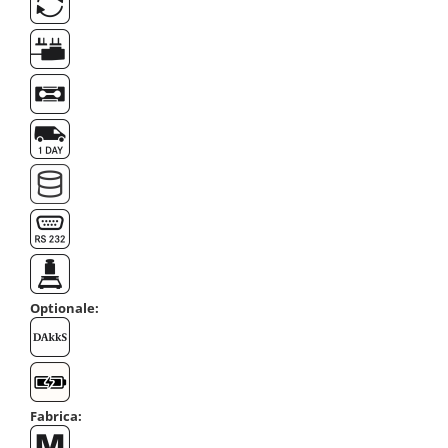
Masa microscop
Obiective microscoape
Oculare microscop
Standuri Stereomicroscoape
Unitate contrast de faza
Unitate fluorescenta
Unitate polarizare
Standard calibrare
Scala aditionala refractometru
Optionale:
Fabrica: