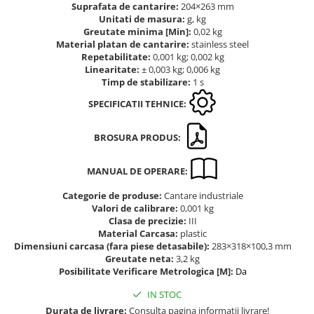
Suprafata de cantarire:
204×263 mm
Altele
Masurarea intensitatii sunetului
Unitati de masura:
g, kg
Cabluri
Greutate minima [Min]:
0,02 kg
Termometre cu infrarosu
Material platan de cantarire:
stainless steel
Cap pivotant
Standuri testare forta
Repetabilitate:
0,001 kg; 0,002 kg
Carlige
Linearitate:
± 0,003 kg; 0,006 kg
Standuri testare manuala
Timp de stabilizare:
1 s
Cleme
Standuri testare motorizata
Convertor Analog-Digital
SPECIFICATII TEHNICE:
Cutie de jonctiune
BROSURA PRODUS:
Inele suport
Maner
MANUAL DE OPERARE:
Picioare ajustabile
Piese pentru compresiune
Categorie de produse:
Cantare industriale
Valori de calibrare:
0,001 kg
Piulite zimtate si hexagonale
Clasa de precizie:
III
Placa de montaj
Material Carcasa:
plastic
Dimensiuni carcasa (fara piese detasabile):
283×318×100,3 mm
Placi etalon
Greutate neta:
3,2 kg
Senzori
Posibilitate Verificare Metrologica [M]:
Da
Set pentru compresiune
IN STOC
Set suruburi otel
Durata de livrare:
Consulta pagina informatii livrare!