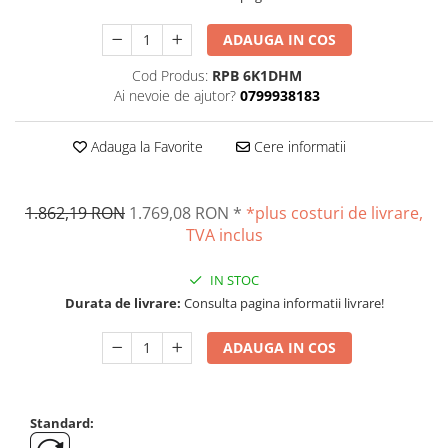
Suporti
Varf de impact
ADAUGA IN COS
Instrumente optice
Cod Produs:
RPB 6K1DHM
Adaptoare
Ai nevoie de ajutor?
0799938183
Adaptor camera microscop
Adauga la Favorite
Cere informatii
Altele
Cap microscop
Carcase si genti
1.862,19 RON
1.769,08 RON
*
*plus costuri de livrare,
Cleme
TVA inclus
Condensator microscop
Filtru Lambda
IN STOC
Filtru microscop
Durata de livrare:
Consulta pagina informatii livrare!
Filtru Quartz wedge
ADAUGA IN COS
Huse de protectie
Iluminare microscop
Kit camp intunecat
Standard:
Lichid calibrare