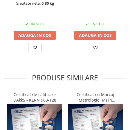
Greutate neta:
0,80 kg
IN STOC
IN STOC
ADAUGA IN COS
ADAUGA IN COS
PRODUSE SIMILARE
Certificat de calibrare
Certificat cu Marcaj
DAkkS - KERN 963-128
Metrologic [M] in
conformitate cu NAWI
(2014/31/EU) - KERN 965-
228