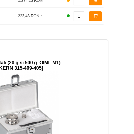
1.274,13 RON
*
223,46 RON
*
ati (20 g si 500 g, OIML M1)
[KERN 315-409-405]