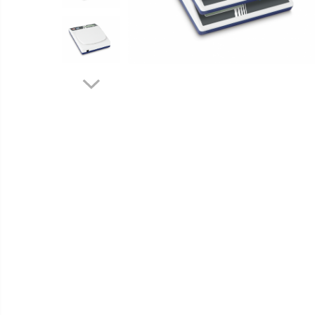
Software
Cantare de numarare
Accesorii
Cantare de podea
Produse
Cantare drive-through
noi
Cantare pentru paleti
Punti de cantarire
Cantare pentru macara
Cantare medicale
Cantar cu balustrada
Cantare bebelusi
Cantare cu platforma pentru scaune
cu rotile
Cantare cu scaun
Cantare de baie
Cantare personale
Dinamometre de mana
Masurare dimensiuni corporale