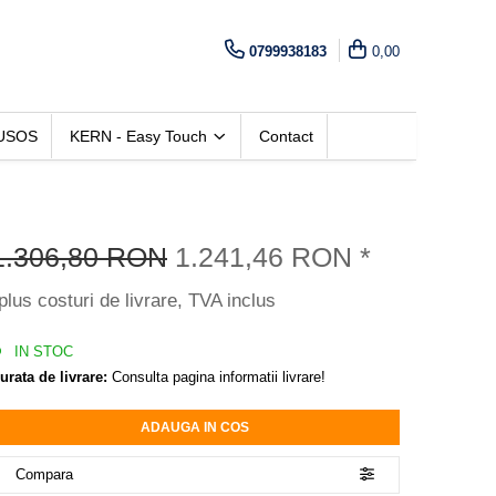
0799938183
0,00
USOS
KERN - Easy Touch
Contact
1.306,80 RON
1.241,46 RON
*
plus costuri de livrare, TVA inclus
IN STOC
urata de livrare:
Consulta pagina informatii livrare!
ADAUGA IN COS
Compara