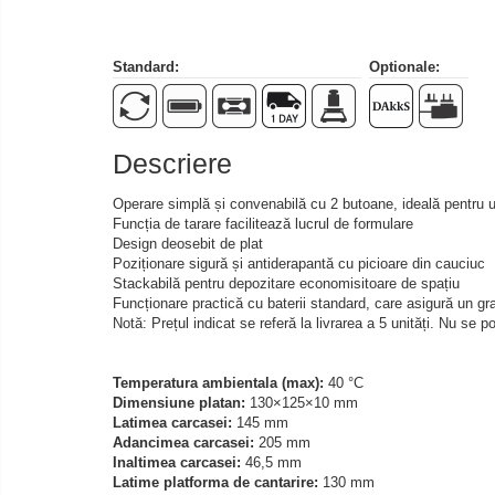
Sisteme de cantarire Industry 4.0
Accesorii greutati
Standard:
Optionale:
Cutii din aluminiu
Cutii din lemn
Cutii din plastic
Descriere
Manipulare greutati
Manusi
Operare simplă și convenabilă cu 2 butoane, ideală pentru util
Pensete
Funcția de tarare facilitează lucrul de formulare
Design deosebit de plat
Pensule
Poziționare sigură și antiderapantă cu picioare din cauciuc
Set verificare minimal
Stackabilă pentru depozitare economisitoare de spațiu
Funcționare practică cu baterii standard, care asigură un gra
Cutii pentru clean room
Notă: Prețul indicat se referă la livrarea a 5 unități. Nu se p
Cutii din POM
Seturi de greutati
Temperatura ambientala (max):
40 °C
OIML E1
Dimensiune platan:
130×125×10 mm
Latimea carcasei:
145 mm
OIML E2
Adancimea carcasei:
205 mm
OIML F1
Inaltimea carcasei:
46,5 mm
Latime platforma de cantarire:
130 mm
OIML F2