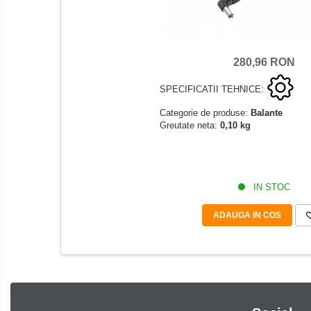
Masurare cuplu
Masurare cuplu pentru capace cu filet
Masurare cuplu pentru scule
280,96 RON
Masurarea grosimii stratului
SPECIFICATII TEHNICE:
Masurarea grosimii stratului - Digital
Masurarea grosimii materialului
Categorie de produse:
Balante
Greutate neta:
0,10 kg
Metoda Echo-Echo
Metoda Pulse-Echo
Mediul si siguranta muncii
IN STOC
Masurarea intensitatii luminoase
Masurarea intensitatii sunetului
ADAUGA IN COS
Termometre cu infrarosu
Standuri testare forta
Standuri testare manuala
Standuri testare motorizata
Componente pentru masurare