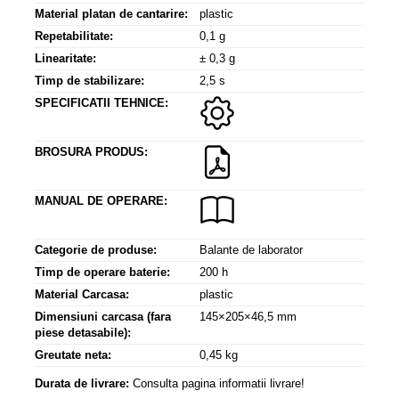
Material platan de cantarire:
plastic
Repetabilitate:
0,1 g
Linearitate:
± 0,3 g
Timp de stabilizare:
2,5 s
SPECIFICATII TEHNICE:
BROSURA PRODUS:
MANUAL DE OPERARE:
Categorie de produse:
Balante de laborator
Timp de operare baterie:
200 h
Material Carcasa:
plastic
Dimensiuni carcasa (fara
145×205×46,5 mm
piese detasabile):
Greutate neta:
0,45 kg
Durata de livrare:
Consulta pagina informatii livrare!