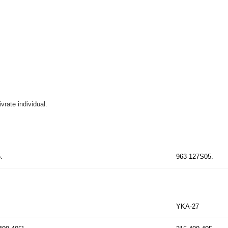
ivrate individual.
.
963-127S05.
YKA-27