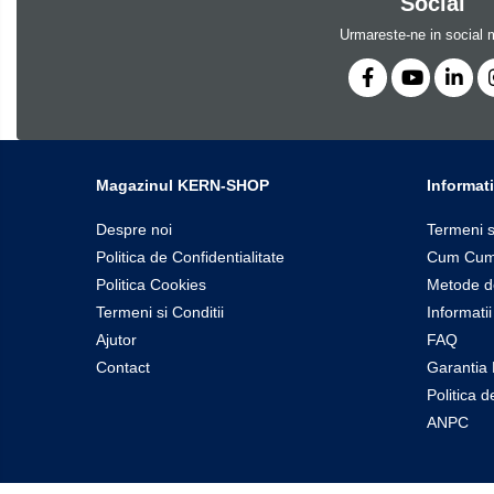
Social
Dispozitive display
Urmareste-ne in social 
Grinzi de cantarire
Platforme
Sisteme de cantarire Industry 4.0
Microscoape
Camere microscop
Magazinul KERN-SHOP
Informati
Microscoape cu lumina transmisa
Despre noi
Termeni s
Microscoape cu polarizare
Politica de Confidentialitate
Cum Cum
Microscoape video
Politica Cookies
Metode d
Microscop metalurgic
Termeni si Conditii
Informatii
Stereomicroscoape
Ajutor
FAQ
Microscoape cu fluorescenta
Contact
Garantia 
Iluminare microscop
Politica 
Refractometre
ANPC
Refractometre analogice
Refractometre Digitale