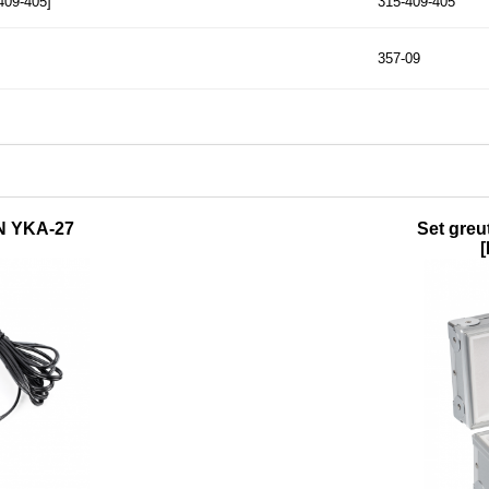
409-405]
315-409-405
357-09
N YKA-27
Set greut