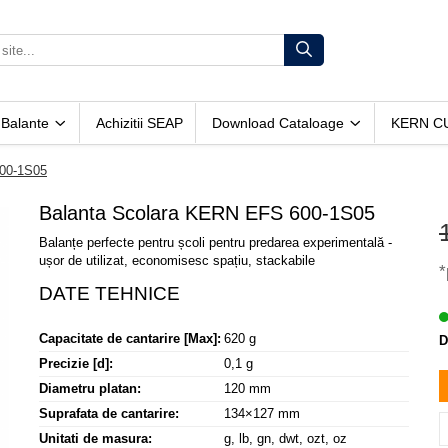
 Balante
Achizitii SEAP
Download Cataloage
KERN C
600-1S05
Balanta Scolara KERN EFS 600-1S05
Balanțe perfecte pentru școli pentru predarea experimentală -
ușor de utilizat, economisesc spațiu, stackabile
*
Capacitate de cantarire [Max]:
620 g
D
Precizie [d]:
0,1 g
Diametru platan:
120 mm
Suprafata de cantarire:
134×127 mm
Unitati de masura:
g, lb, gn, dwt, ozt, oz