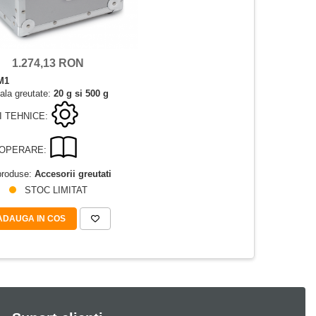
1.274,13 RON
M1
ala greutate:
20 g si 500 g
I TEHNICE:
 OPERARE:
produse:
Accesorii greutati
STOC LIMITAT
ADAUGA IN COS