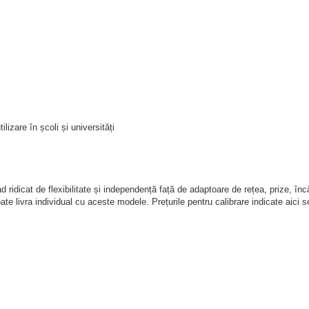
izare în școli și universități
d ridicat de flexibilitate și independență față de adaptoare de rețea, prize, înc
oate livra individual cu aceste modele. Prețurile pentru calibrare indicate aici s