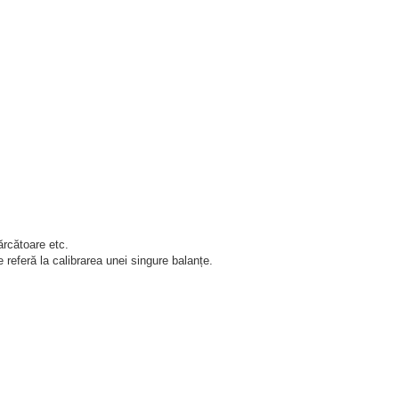
ărcătoare etc.
e referă la calibrarea unei singure balanțe.