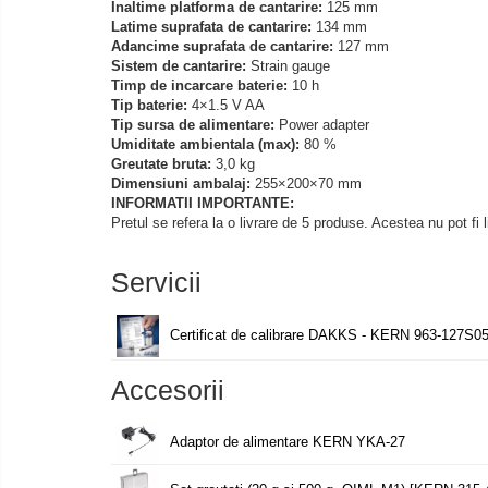
Inaltime platforma de cantarire:
125 mm
OIML M1
Latime suprafata de cantarire:
134 mm
Adancime suprafata de cantarire:
127 mm
OIML M2
Sistem de cantarire:
Strain gauge
OIML M3
Timp de incarcare baterie:
10 h
Tip baterie:
4×1.5 V AA
Greutati individuale
Tip sursa de alimentare:
Power adapter
Umiditate ambientala (max):
80 %
OIML E1
Greutate bruta:
3,0 kg
OIML E2
Dimensiuni ambalaj:
255×200×70 mm
INFORMATII IMPORTANTE:
OIML F1
Pretul se refera la o livrare de 5 produse. Acestea nu pot fi l
OIML F2
OIML M1
Servicii
OIML M2
OIML M3
Certificat de calibrare DAKKS - KERN 963-127S05
Greutati newtoniene
Bare suport
Accesorii
Bare suport (Newtoniene)
Celule de forta
Adaptor de alimentare KERN YKA-27
Celule de sarcina