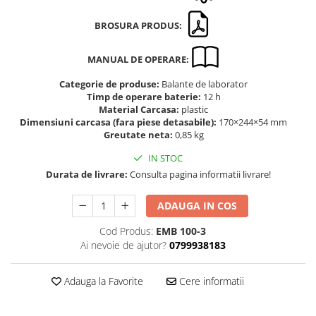
Altele
Masurarea intensitatii sunetului
BROSURA PRODUS:
Cabluri
Termometre cu infrarosu
Cap pivotant
Standuri testare forta
MANUAL DE OPERARE:
Carlige
Standuri testare manuala
Categorie de produse:
Balante de laborator
Cleme
Standuri testare motorizata
Timp de operare baterie:
12 h
Convertor Analog-Digital
Material Carcasa:
plastic
Dimensiuni carcasa (fara piese detasabile):
170×244×54 mm
Cutie de jonctiune
Greutate neta:
0,85 kg
Inele suport
IN STOC
Maner
Durata de livrare:
Consulta pagina informatii livrare!
Picioare ajustabile
Piese pentru compresiune
ADAUGA IN COS
Piulite zimtate si hexagonale
Cod Produs:
EMB 100-3
Placa de montaj
Ai nevoie de ajutor?
0799938183
Placi etalon
Senzori
Adauga la Favorite
Cere informatii
Set pentru compresiune
Set suruburi otel