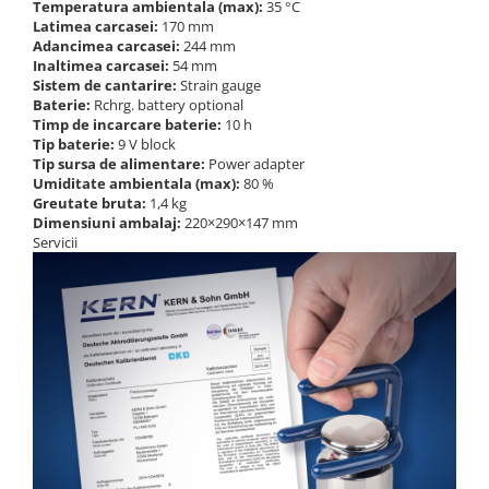
Temperatura ambientala (max):
35 °C
Latimea carcasei:
170 mm
Adancimea carcasei:
244 mm
Inaltimea carcasei:
54 mm
Sistem de cantarire:
Strain gauge
Baterie:
Rchrg. battery optional
Timp de incarcare baterie:
10 h
Tip baterie:
9 V block
Tip sursa de alimentare:
Power adapter
Umiditate ambientala (max):
80 %
Greutate bruta:
1,4 kg
Dimensiuni ambalaj:
220×290×147 mm
Servicii