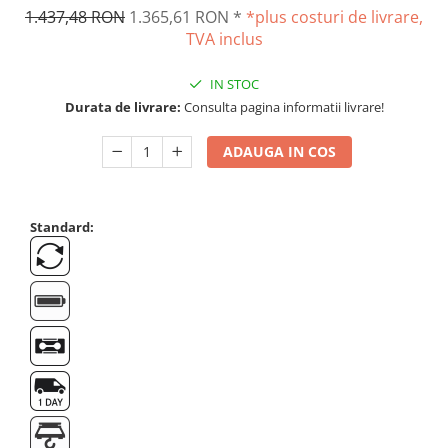
Suporti
1.437,48 RON
1.365,61 RON
*
*plus costuri de livrare,
TVA inclus
Varf de impact
Instrumente optice
IN STOC
Adaptoare
Durata de livrare:
Consulta pagina informatii livrare!
Adaptor camera microscop
Altele
ADAUGA IN COS
Cap microscop
Carcase si genti
Cleme
Standard:
Condensator microscop
Filtru Lambda
Filtru microscop
Filtru Quartz wedge
Huse de protectie
Iluminare microscop
Kit camp intunecat
Lichid calibrare