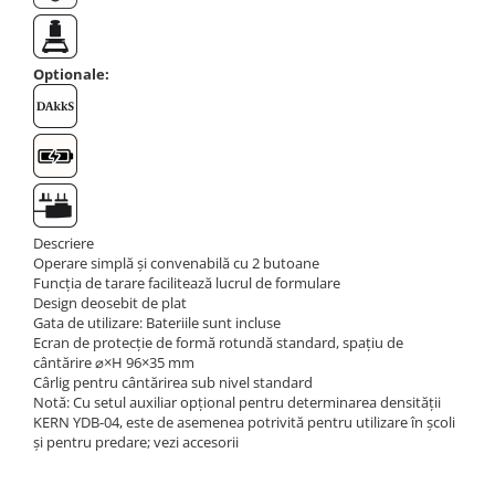
Masa microscop
Obiective microscoape
Oculare microscop
Optionale:
Standuri Stereomicroscoape
Unitate contrast de faza
Unitate fluorescenta
Unitate polarizare
Standard calibrare
Scala aditionala refractometru
Descriere
Operare simplă și convenabilă cu 2 butoane
Funcția de tarare facilitează lucrul de formulare
Design deosebit de plat
Gata de utilizare: Bateriile sunt incluse
Ecran de protecție de formă rotundă standard, spațiu de
cântărire ⌀×H 96×35 mm
Cârlig pentru cântărirea sub nivel standard
Notă: Cu setul auxiliar opțional pentru determinarea densității
KERN YDB-04, este de asemenea potrivită pentru utilizare în școli
și pentru predare; vezi accesorii