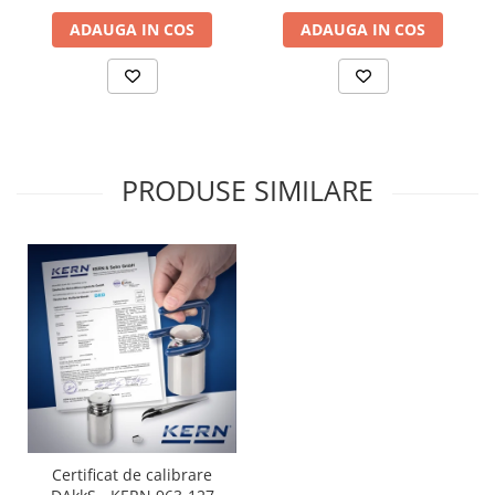
Cap pivotant
ADAUGA IN COS
ADAUGA IN COS
Carlige
Cleme
Convertor Analog-Digital
Cutie de jonctiune
Inele suport
Maner
PRODUSE SIMILARE
Picioare ajustabile
Piese pentru compresiune
Piulite zimtate si hexagonale
Placa de montaj
Placi etalon
Senzori
Set pentru compresiune
Set suruburi otel
Suporti
Varf de impact
Certificat de calibrare
Instrumente optice