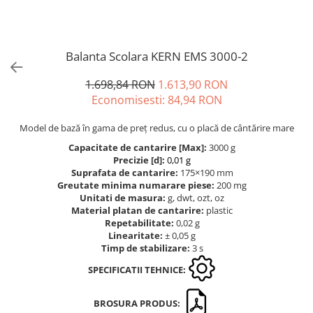
Cantare de banc
Cantare de numarare
Cantare de podea
Balanta Scolara KERN EMS 3000-2
Cantare drive-through
Cantare pentru paleti
1.698,84 RON
1.613,90 RON
Punti de cantarire
Economisesti:
84,94
RON
Cantare pentru macara
Model de bază în gama de preț redus, cu o placă de cântărire mare
Cantare medicale
Capacitate de cantarire [Max]:
3000 g
Cantare medicale
Precizie [d]:
0,01 g
Cantar cu balustrada
Suprafata de cantarire:
175×190 mm
Greutate minima numarare piese:
200 mg
Cantare bebelusi
Unitati de masura:
g, dwt, ozt, oz
Cantare cu platforma pentru
Material platan de cantarire:
plastic
scaune cu rotile
Repetabilitate:
0,02 g
Linearitate:
± 0,05 g
Cantare cu scaun
Timp de stabilizare:
3 s
Cantare de baie
SPECIFICATII TEHNICE:
Cantare personale
Dinamometre de mana
BROSURA PRODUS: