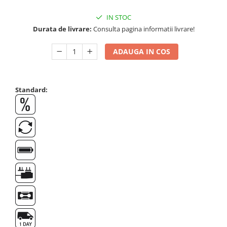
OIML E2
IN STOC
OIML F1
Durata de livrare:
Consulta pagina informatii livrare!
OIML F2
OIML M1
ADAUGA IN COS
OIML M2
OIML M3
Greutati individuale
Standard:
OIML E1
OIML E2
OIML F1
OIML F2
OIML M1
OIML M2
OIML M3
Greutati newtoniene
Bare suport
Bare suport (Newtoniene)