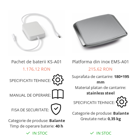
Imprimante
Ionizatoare
Kit pentru determinarea densitatii
Masa de cantarire
Modul de interfatare
Placi etalon
Platforme de cantarire
Rampe si Rame din otel
Platforma din inox EMS-A01
Pachet de baterii KS-A01
Set calibrare temperatura
215,62 RON
1.176,12 RON
Suporti
Suprafata de cantarire:
180×195
SPECIFICATII TEHNICE:
Tije pentru inaltime
mm
Material platan de cantarire:
Balustrade
stainless steel
MANUAL DE OPERARE:
Foot switches
SPECIFICATII TEHNICE:
Instrumente de masurare
FISA DE SECURITATE:
Categorie de produse:
Balante
Adaptoare
Greutate neta:
0,35 kg
Categorie de produse:
Balante
Altele
Timp de operare baterie:
40 h
Cabluri
IN STOC
IN STOC