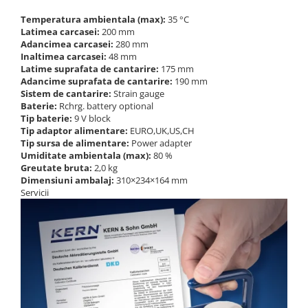
Masurarea fortei - Digital
Temperatura ambientala (max):
35 °C
Masurarea mecanica a fortei
Latimea carcasei:
200 mm
Testere pietre funerare
Adancimea carcasei:
280 mm
Inaltimea carcasei:
48 mm
Masurare cuplu
Latime suprafata de cantarire:
175 mm
Masurare cuplu pentru capace cu
Adancime suprafata de cantarire:
190 mm
filet
Sistem de cantarire:
Strain gauge
Baterie:
Rchrg. battery optional
Masurare cuplu pentru scule
Tip baterie:
9 V block
Masurarea grosimii stratului
Tip adaptor alimentare:
EURO,UK,US,CH
Tip sursa de alimentare:
Power adapter
Masurarea grosimii stratului -
Umiditate ambientala (max):
80 %
Digital
Greutate bruta:
2,0 kg
Dimensiuni ambalaj:
310×234×164 mm
Masurarea grosimii materialului
Servicii
Metoda Echo-Echo
Metoda Pulse-Echo
Mediul si siguranta muncii
Masurarea intensitatii luminoase
Masurarea intensitatii sunetului
Termometre cu infrarosu