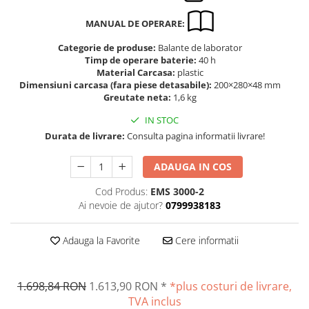
Masurare dimensiuni corporale
Sisteme Industry 4.0
MANUAL DE OPERARE:
Sisteme de cantarire Industry 4.0
Categorie de produse:
Balante de laborator
Greutati de testare
Timp de operare baterie:
40 h
Material Carcasa:
plastic
Accesorii greutati
Dimensiuni carcasa (fara piese detasabile):
200×280×48 mm
Cutii din aluminiu
Greutate neta:
1,6 kg
Cutii din lemn
IN STOC
Cutii din plastic
Durata de livrare:
Consulta pagina informatii livrare!
Manipulare greutati
ADAUGA IN COS
Manusi
Pensete
Cod Produs:
EMS 3000-2
Pensule
Ai nevoie de ajutor?
0799938183
Set verificare minimal
Adauga la Favorite
Cere informatii
Cutii pentru clean room
Cutii din POM
Seturi de greutati
1.698,84 RON
1.613,90 RON
*
*plus costuri de livrare,
OIML E1
TVA inclus