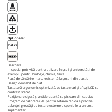
Instrumente de masurare
Celule de forta
Celule de sarcina
Celule masurare masa
Senzori de cuplu
Durometre
Optionale:
Durometre pentru metale (Leeb)
Durometre pentru metale (UCI)
Durometre pentru plastic (Shore)
Dispozitive de masurare a lungimii
Descriere
În special potrivită pentru utilizare în școli și universități, de
Masurare metrica a lungimii
exemplu pentru biologie, chimie, fizică
Componente pentru masurare
Placă de cântărire mare, rezistentă la șocuri, din plastic
Design deosebit de plat
Transmitatoare
Tastatură ergonomic optimizată, cu taste mari și afișaj LCD cu
Colorimetre
contrast ridicat
Poziționare sigură și antiderapantă cu picioare din cauciuc
Masurare forta
Program de calibrare CAL pentru setarea rapidă a preciziei
balanței; greutăți de testare externe disponibile la un cost
Bacuri cu surub
suplimentar