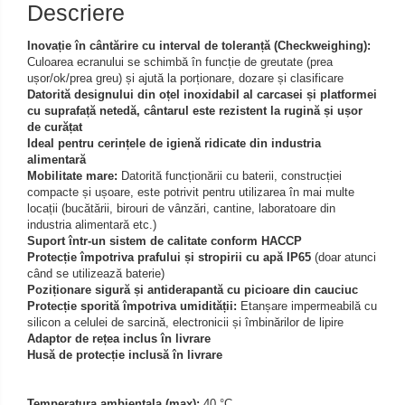
Descriere
Iluminare microscop
Kit camp intunecat
Inovație în cântărire cu interval de toleranță (Checkweighing):
Lichid calibrare
Culoarea ecranului se schimbă în funcție de greutate (prea
ușor/ok/prea greu) și ajută la porționare, dozare și clasificare
Masa microscop
Datorită designului din oțel inoxidabil al carcasei și platformei
Obiective microscoape
cu suprafață netedă, cântarul este rezistent la rugină și ușor
de curățat
Oculare microscop
Ideal pentru cerințele de igienă ridicate din industria
Standuri Stereomicroscoape
alimentară
Mobilitate mare:
Datorită funcționării cu baterii, construcției
Unitate contrast de faza
compacte și ușoare, este potrivit pentru utilizarea în mai multe
Unitate fluorescenta
locații (bucătării, birouri de vânzări, cantine, laboratoare din
industria alimentară etc.)
Unitate polarizare
Suport într-un sistem de calitate conform HACCP
Standard calibrare
Protecție împotriva prafului și stropirii cu apă IP65
(doar atunci
când se utilizează baterie)
Scala aditionala refractometru
Poziționare sigură și antiderapantă cu picioare din cauciuc
Protecție sporită împotriva umidității:
Etanșare impermeabilă cu
silicon a celulei de sarcină, electronicii și îmbinărilor de lipire
Adaptor de rețea inclus în livrare
Husă de protecție inclusă în livrare
Temperatura ambientala (max):
40 °C