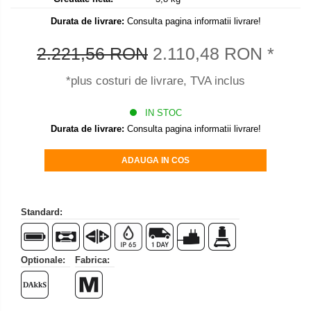
Set pentru compresiune
Durata de livrare:
Consulta pagina informatii livrare!
Set suruburi otel
Suporti
2.221,56 RON
2.110,48 RON
*
Varf de impact
*plus costuri de livrare, TVA inclus
Instrumente optice
Adaptoare
IN STOC
Durata de livrare:
Consulta pagina informatii livrare!
Adaptor camera microscop
Altele
ADAUGA IN COS
Cap microscop
Carcase si genti
Cleme
Standard:
Condensator microscop
Filtru Lambda
Optionale:
Fabrica:
Filtru microscop
Filtru Quartz wedge
Huse de protectie