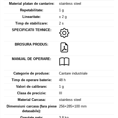
Mediul si siguranta muncii
Instrumente de masurare
Material platan de cantarire:
stainless steel
Bare suport (Newtoniene)
Masurarea intensitatii luminoase
Adaptoare
Repetabilitate:
1 g
Masurarea intensitatii sunetului
Altele
Linearitate:
± 2 g
Termometre cu infrarosu
Cabluri
Timp de stabilizare:
2 s
Cap pivotant
SPECIFICATII TEHNICE:
Standuri testare forta
Carlige
Standuri testare manuala
Cleme
BROSURA PRODUS:
Standuri testare motorizata
Convertor Analog-Digital
Cutie de jonctiune
MANUAL DE OPERARE:
Inele suport
Maner
Categorie de produse:
Cantare industriale
Picioare ajustabile
Timp de operare baterie:
48 h
Valori de calibrare:
1 g
Piese pentru compresiune
Clasa de precizie:
III
Piulite zimtate si hexagonale
Material Carcasa:
stainless steel
Placa de montaj
Dimensiuni carcasa (fara piese
256×285×100 mm
Placi etalon
detasabile):
Senzori
Greutate neta:
3,8 kg