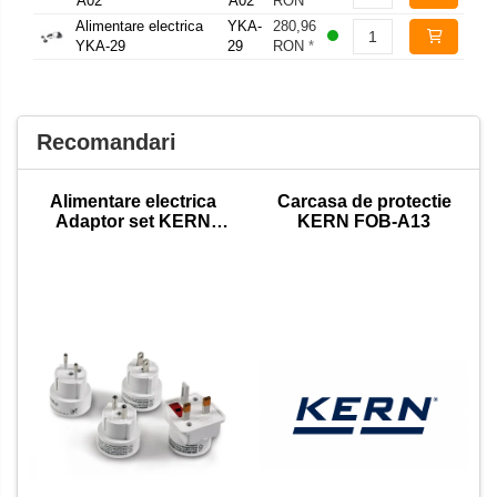
A02
A02
RON
*
Alimentare electrica
YKA-
280,96
YKA-29
29
RON
*
Recomandari
Alimentare electrica
Carcasa de protectie
Adaptor set KERN
KERN FOB-A13
YKA-02