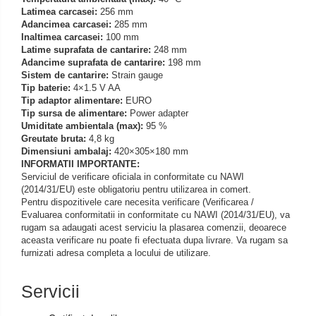
Latimea carcasei:
256 mm
Adancimea carcasei:
285 mm
Inaltimea carcasei:
100 mm
Latime suprafata de cantarire:
248 mm
Adancime suprafata de cantarire:
198 mm
Sistem de cantarire:
Strain gauge
Tip baterie:
4×1.5 V AA
Tip adaptor alimentare:
EURO
Tip sursa de alimentare:
Power adapter
Umiditate ambientala (max):
95 %
Greutate bruta:
4,8 kg
Dimensiuni ambalaj:
420×305×180 mm
INFORMATII IMPORTANTE:
Serviciul de verificare oficiala in conformitate cu NAWI
(2014/31/EU) este obligatoriu pentru utilizarea in comert.
Pentru dispozitivele care necesita verificare (Verificarea /
Evaluarea conformitatii in conformitate cu NAWI (2014/31/EU), va
rugam sa adaugati acest serviciu la plasarea comenzii, deoarece
aceasta verificare nu poate fi efectuata dupa livrare. Va rugam sa
furnizati adresa completa a locului de utilizare.
Servicii