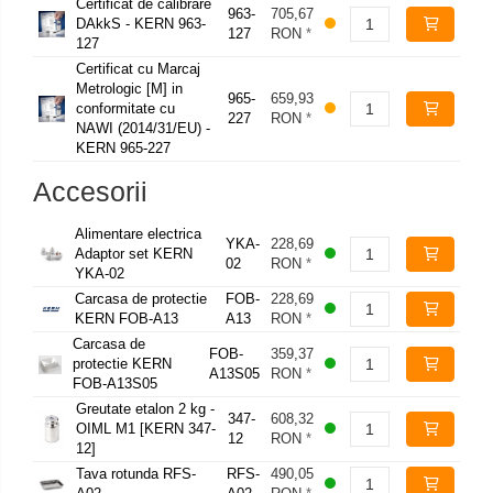
Certificat de calibrare
963-
705,67
DAkkS - KERN 963-
127
RON
*
127
Certificat cu Marcaj
Metrologic [M] in
965-
659,93
conformitate cu
227
RON
*
NAWI (2014/31/EU) -
KERN 965-227
Accesorii
Alimentare electrica
YKA-
228,69
Adaptor set KERN
02
RON
*
YKA-02
Carcasa de protectie
FOB-
228,69
KERN FOB-A13
A13
RON
*
Carcasa de
FOB-
359,37
protectie KERN
A13S05
RON
*
FOB-A13S05
Greutate etalon 2 kg -
347-
608,32
OIML M1 [KERN 347-
12
RON
*
12]
Tava rotunda RFS-
RFS-
490,05